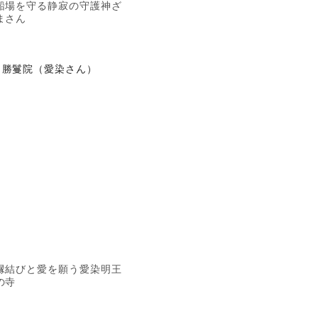
船場を守る静寂の守護神ざ
まさん
勝鬘院（愛染さん）
縁結びと愛を願う愛染明王
の寺