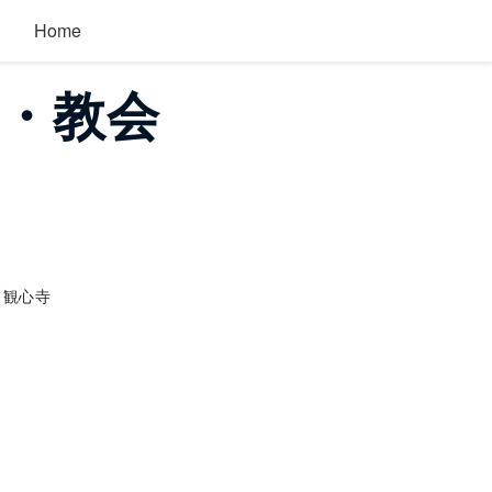
Home
院・教会
観心寺