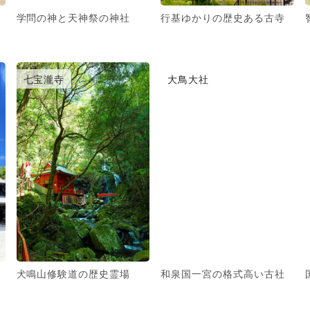
学問の神と天神祭の神社
行基ゆかりの歴史ある古寺
七宝瀧寺
大鳥大社
犬鳴山修験道の歴史霊場
和泉国一宮の格式高い古社