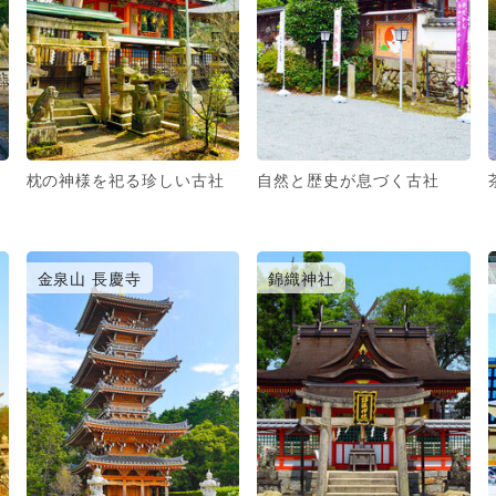
枕の神様を祀る珍しい古社
自然と歴史が息づく古社
金泉山 長慶寺
錦織神社