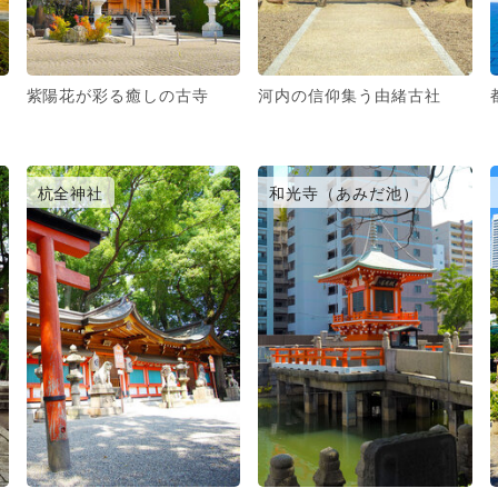
紫陽花が彩る癒しの古寺
河内の信仰集う由緒古社
杭全神社
和光寺（あみだ池）