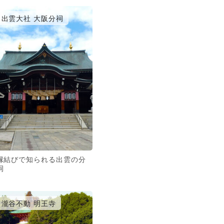
出雲大社 大阪分祠
縁結びで知られる出雲の分
祠
瀧谷不動 明王寺