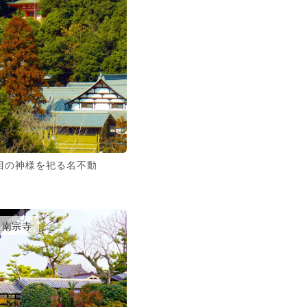
目の神様を祀る名不動
南宗寺