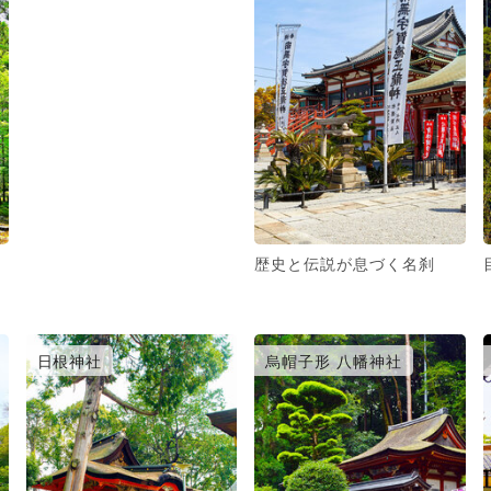
歴史と伝説が息づく名刹
日根神社
烏帽子形 八幡神社