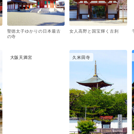
聖徳太子ゆかりの日本最古
女人高野と国宝輝く古刹
の寺
大阪天満宮
久米田寺