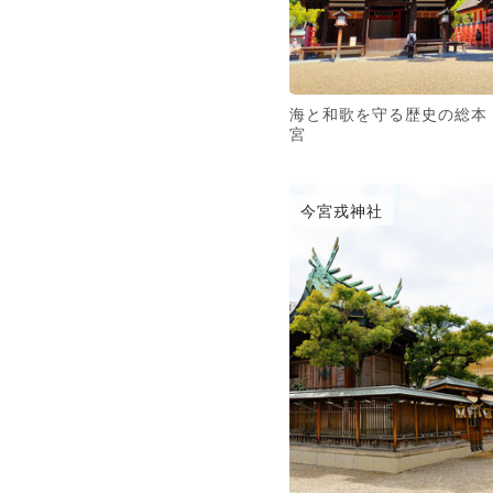
海と和歌を守る歴史の総本
宮
今宮戎神社