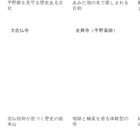
平野郷を見守る歴史ある古
あみだ池の名で親しまれる
社
古刹
大念仏寺
全興寺（平野薬師）
念仏信仰が息づく歴史の総
地獄と極楽を巡る体験型の
本山
寺