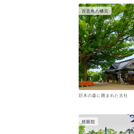
百舌鳥八幡宮
巨木の森に囲まれた古社
慈眼院