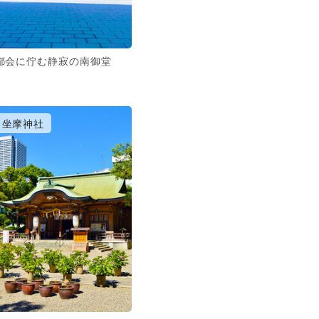
都会に佇む静寂の南御堂
坐摩神社