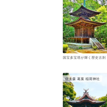
国宝多宝塔が輝く歴史古刹
信太森 葛葉 稲荷神社