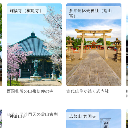
施福寺（槇尾寺）
多治速比売神社（荒山
宮）
西国札所の山岳信仰の寺
古代信仰が続く式内社
紅葉と毘沙門天の霊山古刹
神峯山寺
広普山 妙国寺