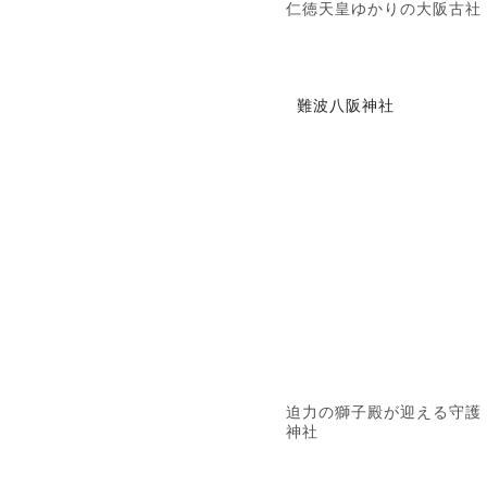
仁徳天皇ゆかりの大阪古社
難波八阪神社
迫力の獅子殿が迎える守護
神社