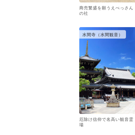
商売繁盛を願うえべっさん
の社
水間寺（水間観音）
厄除け信仰で名高い観音霊
場