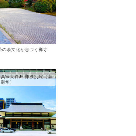
茶の湯文化が息づく禅寺
真宗大谷派 難波別院（南
御堂）