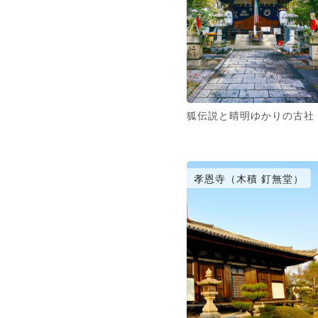
狐伝説と晴明ゆかりの古社
孝恩寺（木積 釘無堂）