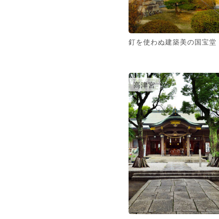
釘を使わぬ建築美の国宝堂
高津宮