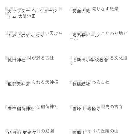
世界に一つのカップ麺作り体
紅葉と滝が織りなす絶景
カップヌードルミュージ
箕面大滝
験
アム 大阪池田
箕面名物もみじの甘い天ぷら
老舗酒蔵が造るこだわり地ビ
もみじのてんぷら
國乃長ビール
ール
歴史と文化財が残る古社
明治の木造校舎が残る文化遺
原田神社
旧新田小学校校舎
産
足の神様で知られる天神様
鯉伝説が伝わる古社
服部天神宮
椋橋総社
街中に佇む静かな稲荷神社
静寂に包まれた歴史の古寺
豊中稲荷神社
雪峰山 瑞輪寺
萩の花が彩る古刹の庭園
万葉集ゆかりの丘陵の山
仏日山 東光院
島熊山