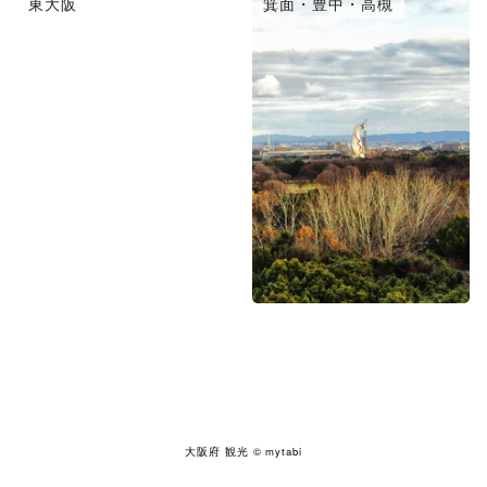
東大阪
箕面・豊中・高槻
大阪府 観光
© mytabi