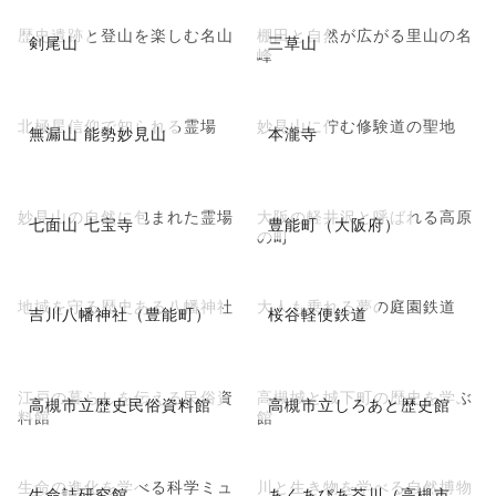
歴史遺跡と登山を楽しむ名山
棚田と自然が広がる里山の名
剣尾山
三草山
峰
北極星信仰で知られる霊場
妙見山に佇む修験道の聖地
無漏山 能勢妙見山
本瀧寺
妙見山の自然に包まれた霊場
大阪の軽井沢と呼ばれる高原
七面山 七宝寺
豊能町（大阪府）
の町
地域を守る歴史ある八幡神社
大人も乗れる夢の庭園鉄道
吉川八幡神社（豊能町）
桜谷軽便鉄道
江戸の暮らしを伝える民俗資
高槻城と城下町の歴史を学ぶ
高槻市立歴史民俗資料館
高槻市立しろあと歴史館
料館
館
生命の進化を学べる科学ミュ
川と生き物を学べる自然博物
生命誌研究館
あくあぴあ芥川（高槻市