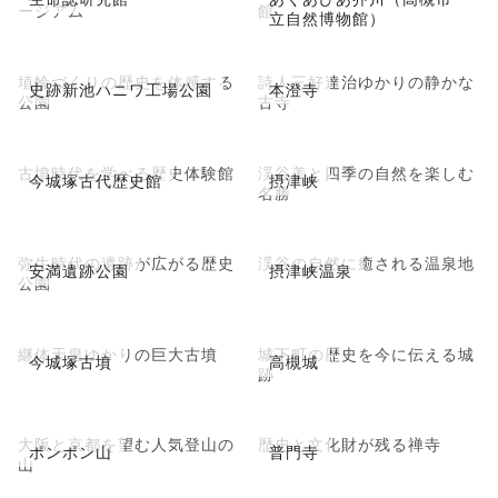
ージアム
館
立自然博物館）
埴輪づくりの歴史を体感する
詩人三好達治ゆかりの静かな
史跡新池ハニワ工場公園
本澄寺
公園
古寺
古墳時代を学べる歴史体験館
渓谷美と四季の自然を楽しむ
今城塚古代歴史館
摂津峡
名勝
弥生時代の遺跡が広がる歴史
渓谷の自然に癒される温泉地
安満遺跡公園
摂津峡温泉
公園
継体天皇ゆかりの巨大古墳
城下町の歴史を今に伝える城
今城塚古墳
高槻城
跡
大阪と京都を望む人気登山の
歴史と文化財が残る禅寺
ポンポン山
普門寺
山