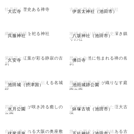
牡丹咲く歴史ある禅寺
古代の歴史を伝える神社
大広寺
伊居太神社（池田市）
織物の神様を祀る神社
地域を守り続ける歴史深き鎮
呉服神社
八坂神社（池田市）
守の社
紫陽花と紅葉が彩る静寂の古
歴史と自然に包まれる禅の名
久安寺
佛日寺
刹
刹
戦国の記憶を今に伝える名城
歴史と四季の美が織りなす庭
池田城（摂津国）
池田城跡公園
跡
園公園
四季の花々が咲き誇る癒しの
古代のロマンを秘めた巨大古
水月公園
鉢塚古墳（池田市）
公園
墳
自然に癒される大阪の奥座敷
悠久の歴史を刻む由緒ある古
伏尾温泉
五社神社（池田市）