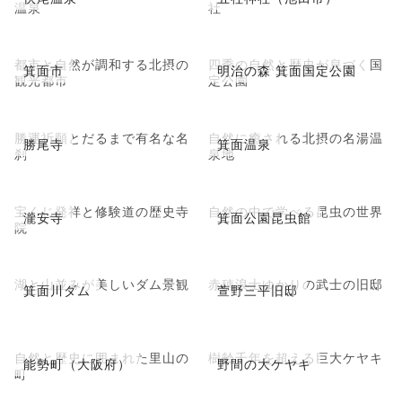
温泉
社
都市と自然が調和する北摂の
四季の自然と歴史が息づく国
箕面市
明治の森 箕面国定公園
観光都市
定公園
勝運祈願とだるまで有名な名
自然に癒される北摂の名湯温
勝尾寺
箕面温泉
刹
泉地
宝くじ発祥と修験道の歴史寺
自然の中で学べる昆虫の世界
瀧安寺
箕面公園昆虫館
院
湖と山並みが美しいダム景観
赤穂浪士ゆかりの武士の旧邸
箕面川ダム
萱野三平旧邸
自然と歴史に囲まれた里山の
樹齢千年を超える巨大ケヤキ
能勢町（大阪府）
野間の大ケヤキ
町