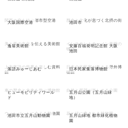
関西の空を結ぶ都市型空港
歴史と文化が息づく北摂の街
大阪国際空港
池田市
美と茶の文化を伝える美術館
インスタントラーメン発明の
逸翁美術館
安藤百福発明記念館 大阪
物語
池田
上方落語の世界を楽しむ資料
日本の古民家が集まる野外博
落語みゅーじあむ
日本民家集落博物館
館
物館
車の歴史と未来を学ぶ博物館
自然と展望が楽しめる公園
ヒューモビリティワール
五月山公園（五月山緑
ド
地）
ウォンバットに会える動物園
花と緑に癒される植物園
池田市立五月山動物園
五月山緑地 都市緑化植物
園