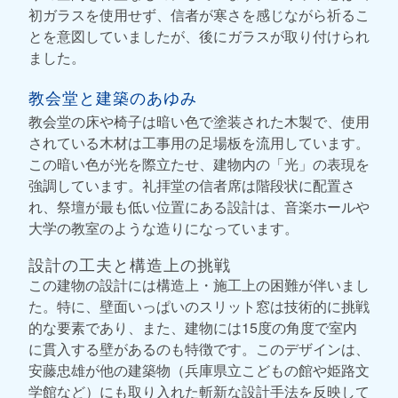
初ガラスを使用せず、信者が寒さを感じながら祈るこ
とを意図していましたが、後にガラスが取り付けられ
ました。
教会堂と建築のあゆみ
教会堂の床や椅子は暗い色で塗装された木製で、使用
されている木材は工事用の足場板を流用しています。
この暗い色が光を際立たせ、建物内の「光」の表現を
強調しています。礼拝堂の信者席は階段状に配置さ
れ、祭壇が最も低い位置にある設計は、音楽ホールや
大学の教室のような造りになっています。
設計の工夫と構造上の挑戦
この建物の設計には構造上・施工上の困難が伴いまし
た。特に、壁面いっぱいのスリット窓は技術的に挑戦
的な要素であり、また、建物には15度の角度で室内
に貫入する壁があるのも特徴です。このデザインは、
安藤忠雄が他の建築物（兵庫県立こどもの館や姫路文
学館など）にも取り入れた斬新な設計手法を反映して