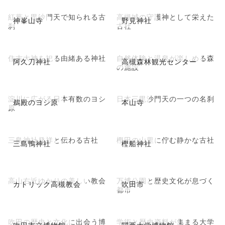
紅葉と毘沙門天で知られる古
高槻城の守護神として栄えた
神峯山寺
野見神社
刹
古社
住吉大神を祀る由緒ある神社
自然体験と温泉が楽しめる森
阿久刀神社
高槻森林観光センター
の施設
淀川に広がる日本有数のヨシ
日本三毘沙門天の一つの名刹
鵜殿のヨシ原
本山寺
原
三島神社発祥と伝わる古社
樫田の山里に佇む静かな古社
三島鴨神社
樫船神社
高山右近ゆかりの美しい教会
万博公園と歴史文化が息づく
カトリック高槻教会
吹田市
都市
吹田の歴史と文化に出会う博
学術と歴史資料が集まる大学
吹田市立博物館
関西大学博物館