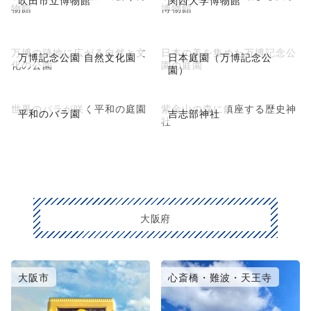
物館
博物館
万博の跡地に広がる自然と文
日本の美を集めた万博記念公
万博記念公園 自然文化園
日本庭園（万博記念公
化の公園
園の庭園
園）
世界のバラが咲く平和の庭園
紫金山の森に鎮座する歴史神
平和のバラ園
吉志部神社
社
大阪府
大阪市
心斎橋・難波・天王寺