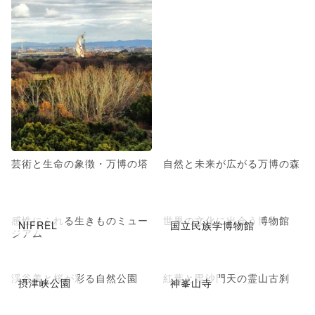
芸術と生命の象徴・万博の塔
自然と未来が広がる万博の森
感性にふれる生きものミュー
世界の文化に出会う博物館
NIFREL
国立民族学博物館
ジアム
渓谷美と桜が彩る自然公園
紅葉と毘沙門天の霊山古刹
摂津峡公園
神峯山寺