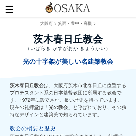
☰
>
>
大阪府
箕面・豊中・高槻
茨木春日丘教会
（いばらき かすがおか きょうかい）
光の十字架が美しい名建築教会
茨木春日丘教会
は、大阪府茨木市北春日丘に位置する
プロテスタント系の日本基督教団に所属する教会で
す。1972年に設立され、長い歴史を持っています。
現在の礼拝堂は
「光の教会」
と呼ばれており、その独
特なデザインと建築美で知られています。
教会の概要と歴史