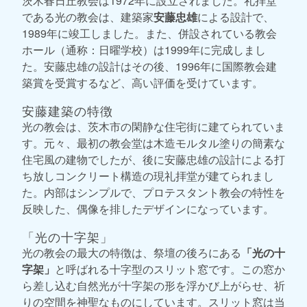
茨木春日丘教会は1972年に設立されました。礼拝堂
である光の教会は、建築家
安藤忠雄
による設計で、
1989年に竣工しました。また、併設されている教会
ホール（通称：日曜学校）は1999年に完成しまし
た。安藤忠雄の設計はその後、1996年に国際教会建
築賞を受賞するなど、高い評価を受けています。
安藤建築の特徴
光の教会は、茨木市の閑静な住宅街に建てられていま
す。元々、最初の教会堂は木造モルタル塗りの簡素な
住宅風の建物でしたが、後に安藤忠雄の設計による打
ち放しコンクリート構造の現礼拝堂が建てられまし
た。内部はシンプルで、プロテスタント教会の特性を
反映した、偶像を排したデザインになっています。
「光の十字架」
光の教会の最大の特徴は、祭壇の後ろにある
「光の十
字架」
と呼ばれる十字型のスリット窓です。この窓か
ら差し込む自然光が十字架の形を浮かび上がらせ、祈
りの空間を神聖なものにしています。スリット窓は当