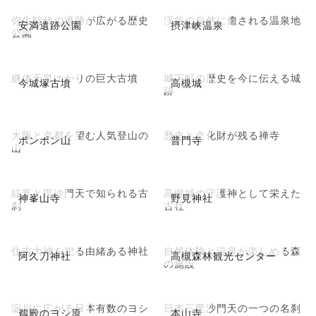
弥生時代の遺跡が広がる歴史
渓谷の自然に癒される温泉地
安満遺跡公園
摂津峡温泉
公園
継体天皇ゆかりの巨大古墳
城下町の歴史を今に伝える城
今城塚古墳
高槻城
跡
大阪と京都を望む人気登山の
歴史と文化財が残る禅寺
ポンポン山
普門寺
山
紅葉と毘沙門天で知られる古
高槻城の守護神として栄えた
神峯山寺
野見神社
刹
古社
住吉大神を祀る由緒ある神社
自然体験と温泉が楽しめる森
阿久刀神社
高槻森林観光センター
の施設
淀川に広がる日本有数のヨシ
日本三毘沙門天の一つの名刹
鵜殿のヨシ原
本山寺