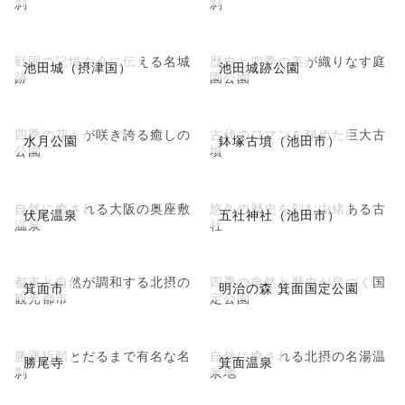
刹
刹
戦国の記憶を今に伝える名城
歴史と四季の美が織りなす庭
池田城（摂津国）
池田城跡公園
跡
園公園
四季の花々が咲き誇る癒しの
古代のロマンを秘めた巨大古
水月公園
鉢塚古墳（池田市）
公園
墳
自然に癒される大阪の奥座敷
悠久の歴史を刻む由緒ある古
伏尾温泉
五社神社（池田市）
温泉
社
都市と自然が調和する北摂の
四季の自然と歴史が息づく国
箕面市
明治の森 箕面国定公園
観光都市
定公園
勝運祈願とだるまで有名な名
自然に癒される北摂の名湯温
勝尾寺
箕面温泉
刹
泉地