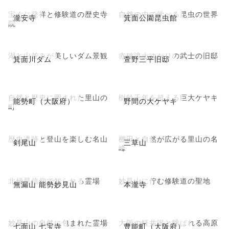
宝くじ発祥と修験道の歴史寺
自然の中で学べる昆虫の世界
瀧安寺
箕面公園昆虫館
院
湖と山並みが美しいダム景観
赤穂浪士ゆかりの武士の旧邸
箕面川ダム
萱野三平旧邸
自然と歴史に囲まれた里山の
樹齢千年を超える巨大ケヤキ
能勢町（大阪府）
野間の大ケヤキ
町
歴史遺跡と登山を楽しむ名山
棚田と自然が広がる里山の名
剣尾山
三草山
峰
北極星信仰で知られる霊場
妙見山に佇む修験道の聖地
無漏山 能勢妙見山
本瀧寺
妙見山の自然に包まれた霊場
大阪の軽井沢と呼ばれる高原
七面山 七宝寺
豊能町（大阪府）