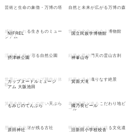
芸術と生命の象徴・万博の塔
自然と未来が広がる万博の森
感性にふれる生きものミュー
世界の文化に出会う博物館
NIFREL
国立民族学博物館
ジアム
渓谷美と桜が彩る自然公園
紅葉と毘沙門天の霊山古刹
摂津峡公園
神峯山寺
世界に一つのカップ麺作り体
紅葉と滝が織りなす絶景
カップヌードルミュージ
箕面大滝
験
アム 大阪池田
箕面名物もみじの甘い天ぷら
老舗酒蔵が造るこだわり地ビ
もみじのてんぷら
國乃長ビール
ール
歴史と文化財が残る古社
明治の木造校舎が残る文化遺
原田神社
旧新田小学校校舎