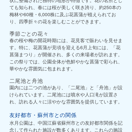
状に整備された独特の地形が特徴です。花の名所とし
ても知られ、春には桜が美しく咲き誇り、約250本の
梅林や60種・6,000株に及ぶ花菖蒲が植えられてお
り、四季折々の花を楽しむことができます。
季節ごとの花々
春の桜や梅の開花時期には、花見客で賑わいを見せま
す。特に、花菖蒲が見頃を迎える6月上旬には、「花
菖蒲まつり」が開催され、多くの来場者が訪れます。
この祭りでは、公園全体が色鮮やかな菖蒲で彩られ、
華やかな雰囲気に包まれます。
二尾池と舟池
園内には二つの池があり、「二尾池」と「舟池」が設
けられています。二尾池には噴水や人口滝が設置さ
れ、訪れる人々に涼やかな雰囲気を提供しています。
友好都市・蘇州市との関係
水月公園は、中国江蘇省蘇州市との友好都市関係を記
念して作られた施設が数多くあります。これらの施設