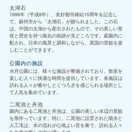
太湖石
1996年（平成8年）、友好都市締結15周年を記念し
て、蘇州市から「太湖石」が贈られました。この石
は、中国の太湖から産出されたもので、その美しい形
状と歴史を持つ風化の痕跡が見どころです。庭園内に
配され、日本の風景と調和しながら、異国の景観を楽
しむことができます。
公園内の施設
水月公園には、様々な施設が整備されており、散策を
楽しむ人々に快適な時間を提供しています。各施設は
訪れる人々が癒やしとくつろぎを感じられる場所とし
て人気を集めています。
二尾池と舟池
園内にある二尾池と舟池は、公園の美しい水辺の景観
を形作っています。特に、二尾池に設置された噴水と
人工滝は、水の流れが心地よい音を奏で、訪れる人々