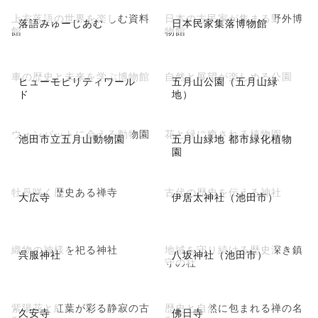
上方落語の世界を楽しむ資料
日本の古民家が集まる野外博
落語みゅーじあむ
日本民家集落博物館
館
物館
車の歴史と未来を学ぶ博物館
自然と展望が楽しめる公園
ヒューモビリティワール
五月山公園（五月山緑
ド
地）
ウォンバットに会える動物園
花と緑に癒される植物園
池田市立五月山動物園
五月山緑地 都市緑化植物
園
牡丹咲く歴史ある禅寺
古代の歴史を伝える神社
大広寺
伊居太神社（池田市）
織物の神様を祀る神社
地域を守り続ける歴史深き鎮
呉服神社
八坂神社（池田市）
守の社
紫陽花と紅葉が彩る静寂の古
歴史と自然に包まれる禅の名
久安寺
佛日寺