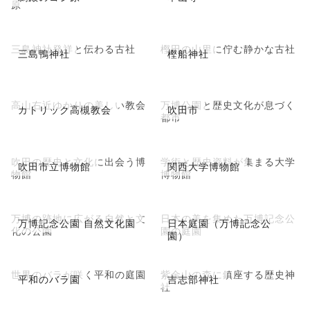
原
三島神社発祥と伝わる古社
樫田の山里に佇む静かな古社
三島鴨神社
樫船神社
高山右近ゆかりの美しい教会
万博公園と歴史文化が息づく
カトリック高槻教会
吹田市
都市
吹田の歴史と文化に出会う博
学術と歴史資料が集まる大学
吹田市立博物館
関西大学博物館
物館
博物館
万博の跡地に広がる自然と文
日本の美を集めた万博記念公
万博記念公園 自然文化園
日本庭園（万博記念公
化の公園
園の庭園
園）
世界のバラが咲く平和の庭園
紫金山の森に鎮座する歴史神
平和のバラ園
吉志部神社
社