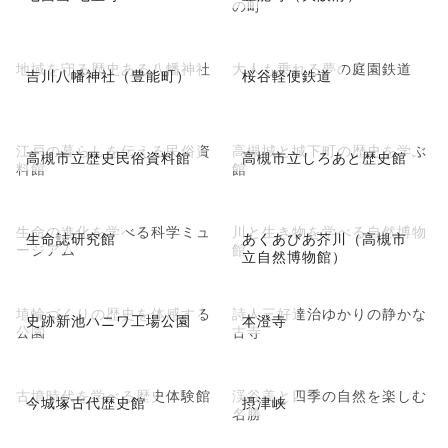
の町
地域を守る歴史ある八幡神社
大人も乗れる夢の庭園鉄道
吉川八幡神社（豊能町）
桜谷軽便鉄道
江戸の暮らしを伝える民俗資
高槻城と城下町の歴史を学ぶ
高槻市立歴史民俗資料館
高槻市立しろあと歴史館
料館
館
生命の進化を学べる科学ミュ
川と生き物を学べる自然博物
生命誌研究館
あくあぴあ芥川（高槻市
ージアム
館
立自然博物館）
埴輪づくりの歴史を体感する
詩人三好達治ゆかりの静かな
史跡新池ハニワ工場公園
本澄寺
公園
古寺
古墳時代を学べる歴史体験館
渓谷美と四季の自然を楽しむ
今城塚古代歴史館
摂津峡
名勝