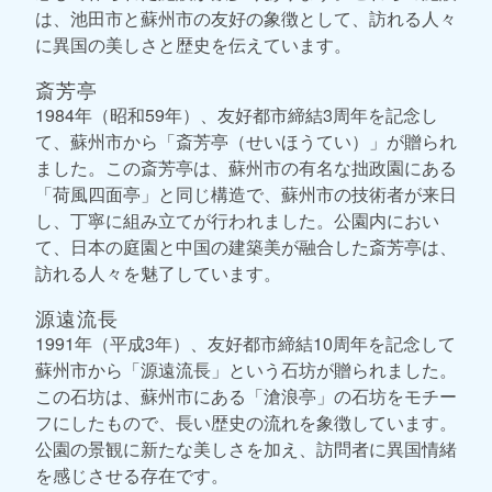
は、池田市と蘇州市の友好の象徴として、訪れる人々
に異国の美しさと歴史を伝えています。
斎芳亭
1984年（昭和59年）、友好都市締結3周年を記念し
て、蘇州市から「斎芳亭（せいほうてい）」が贈られ
ました。この斎芳亭は、蘇州市の有名な拙政園にある
「荷風四面亭」と同じ構造で、蘇州市の技術者が来日
し、丁寧に組み立てが行われました。公園内におい
て、日本の庭園と中国の建築美が融合した斎芳亭は、
訪れる人々を魅了しています。
源遠流長
1991年（平成3年）、友好都市締結10周年を記念して
蘇州市から「源遠流長」という石坊が贈られました。
この石坊は、蘇州市にある「滄浪亭」の石坊をモチー
フにしたもので、長い歴史の流れを象徴しています。
公園の景観に新たな美しさを加え、訪問者に異国情緒
を感じさせる存在です。