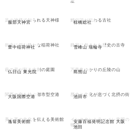
産
足の神様で知られる天神様
鯉伝説が伝わる古社
服部天神宮
椋橋総社
街中に佇む静かな稲荷神社
静寂に包まれた歴史の古寺
豊中稲荷神社
雪峰山 瑞輪寺
萩の花が彩る古刹の庭園
万葉集ゆかりの丘陵の山
仏日山 東光院
島熊山
関西の空を結ぶ都市型空港
歴史と文化が息づく北摂の街
大阪国際空港
池田市
美と茶の文化を伝える美術館
インスタントラーメン発明の
逸翁美術館
安藤百福発明記念館 大阪
物語
池田