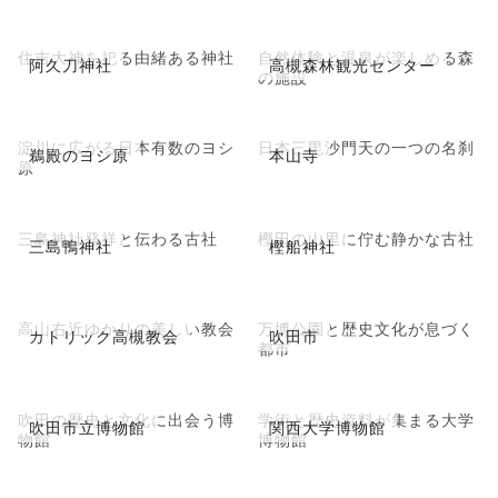
住吉大神を祀る由緒ある神社
自然体験と温泉が楽しめる森
阿久刀神社
高槻森林観光センター
の施設
淀川に広がる日本有数のヨシ
日本三毘沙門天の一つの名刹
鵜殿のヨシ原
本山寺
原
三島神社発祥と伝わる古社
樫田の山里に佇む静かな古社
三島鴨神社
樫船神社
高山右近ゆかりの美しい教会
万博公園と歴史文化が息づく
カトリック高槻教会
吹田市
都市
吹田の歴史と文化に出会う博
学術と歴史資料が集まる大学
吹田市立博物館
関西大学博物館
物館
博物館