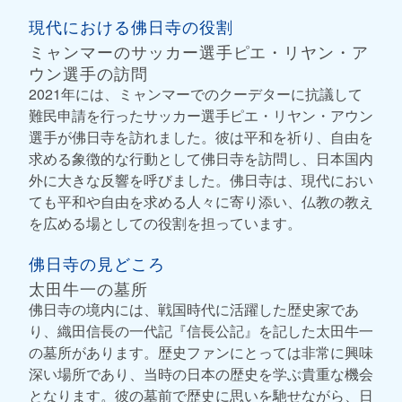
現代における佛日寺の役割
ミャンマーのサッカー選手ピエ・リヤン・ア
ウン選手の訪問
2021年には、ミャンマーでのクーデターに抗議して
難民申請を行ったサッカー選手ピエ・リヤン・アウン
選手が佛日寺を訪れました。彼は平和を祈り、自由を
求める象徴的な行動として佛日寺を訪問し、日本国内
外に大きな反響を呼びました。佛日寺は、現代におい
ても平和や自由を求める人々に寄り添い、仏教の教え
を広める場としての役割を担っています。
佛日寺の見どころ
太田牛一の墓所
佛日寺の境内には、戦国時代に活躍した歴史家であ
り、織田信長の一代記『信長公記』を記した太田牛一
の墓所があります。歴史ファンにとっては非常に興味
深い場所であり、当時の日本の歴史を学ぶ貴重な機会
となります。彼の墓前で歴史に思いを馳せながら、日