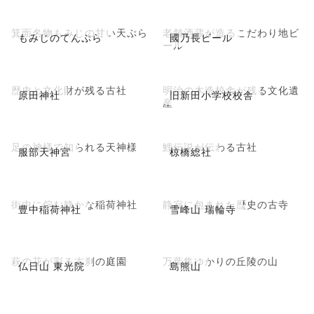
箕面名物もみじの甘い天ぷら
老舗酒蔵が造るこだわり地ビ
もみじのてんぷら
國乃長ビール
ール
歴史と文化財が残る古社
明治の木造校舎が残る文化遺
原田神社
旧新田小学校校舎
産
足の神様で知られる天神様
鯉伝説が伝わる古社
服部天神宮
椋橋総社
街中に佇む静かな稲荷神社
静寂に包まれた歴史の古寺
豊中稲荷神社
雪峰山 瑞輪寺
萩の花が彩る古刹の庭園
万葉集ゆかりの丘陵の山
仏日山 東光院
島熊山