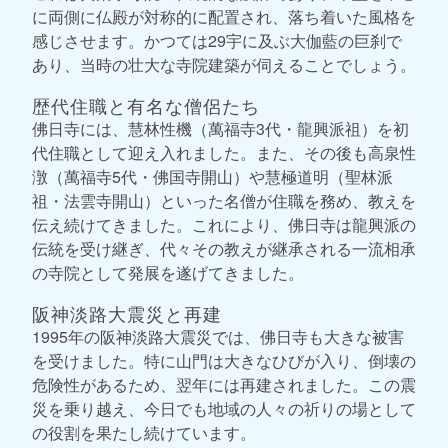
に両側に仏殿が対称的に配置され、落ち着いた風格を
感じさせます。かつては29宇に及ぶ大伽藍の巨刹で
あり、当時の壮大な寺院建築が伺えることでしょう。
歴代住職と有名な僧侶たち
佛日寺には、慧林性機（萬福寺3代・龍興派祖）を初
代住職として迎え入れました。また、その後も高泉性
潡（萬福寺5代・佛国寺開山）や慧極道明（聖林派
祖・法雲寺開山）といった名僧が住職を務め、教えを
伝え続けてきました。これにより、佛日寺は龍興派の
伝統を受け継ぎ、代々その教えが継承される一流相承
の寺院として発展を遂げてきました。
阪神淡路大震災と再建
1995年の阪神淡路大震災では、佛日寺も大きな被害
を受けました。特に山門は大きなひびが入り、倒壊の
危険性があるため、翌年には再建されました。この震
災を乗り越え、今日でも地域の人々の祈りの場として
の役割を果たし続けています。