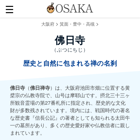
☰
>
>
大阪府
箕面・豊中・高槻
佛日寺
（ぶつにちじ）
歴史と自然に包まれる禅の名刹
佛日寺
（
佛日禅寺
）は、大阪府池田市畑に位置する黄
檗宗の仏教寺院で、山号は摩耶山です。摂北三十三ヶ
所観音霊場の第27番札所に指定され、歴史的な文化
財が多数残されています。境内には、戦国時代の著名
な歴史書『信長公記』の著者としても知られる太田牛
一の墓所があり、多くの歴史愛好家や仏教信者に親し
まれています。