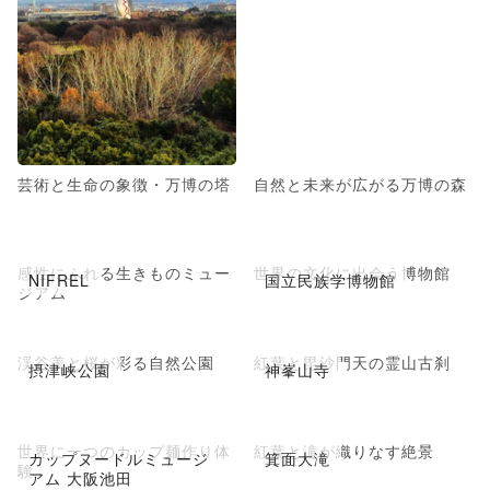
芸術と生命の象徴・万博の塔
自然と未来が広がる万博の森
感性にふれる生きものミュー
世界の文化に出会う博物館
NIFREL
国立民族学博物館
ジアム
渓谷美と桜が彩る自然公園
紅葉と毘沙門天の霊山古刹
摂津峡公園
神峯山寺
世界に一つのカップ麺作り体
紅葉と滝が織りなす絶景
カップヌードルミュージ
箕面大滝
験
アム 大阪池田