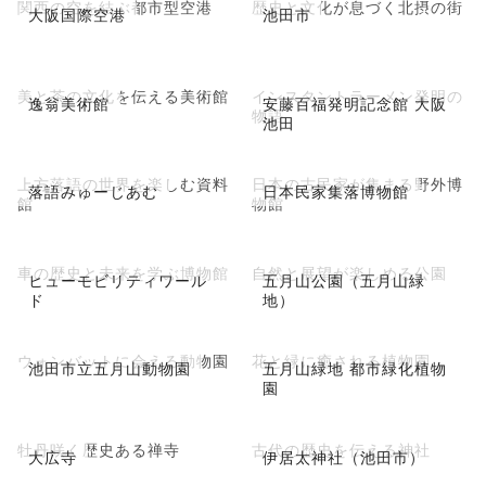
関西の空を結ぶ都市型空港
歴史と文化が息づく北摂の街
大阪国際空港
池田市
美と茶の文化を伝える美術館
インスタントラーメン発明の
逸翁美術館
安藤百福発明記念館 大阪
物語
池田
上方落語の世界を楽しむ資料
日本の古民家が集まる野外博
落語みゅーじあむ
日本民家集落博物館
館
物館
車の歴史と未来を学ぶ博物館
自然と展望が楽しめる公園
ヒューモビリティワール
五月山公園（五月山緑
ド
地）
ウォンバットに会える動物園
花と緑に癒される植物園
池田市立五月山動物園
五月山緑地 都市緑化植物
園
牡丹咲く歴史ある禅寺
古代の歴史を伝える神社
大広寺
伊居太神社（池田市）