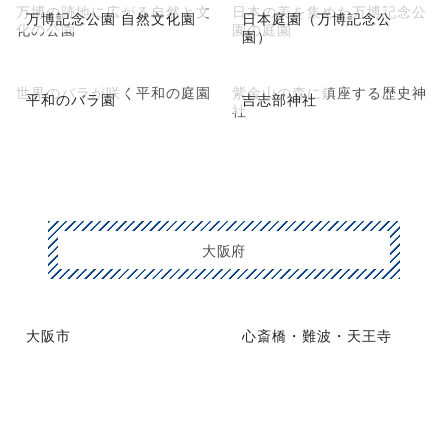
万博の跡地に広がる自然と文
日本の美を集めた万博記念公
万博記念公園 自然文化園
日本庭園（万博記念公
化の公園
園の庭園
園）
世界のバラが咲く平和の庭園
紫金山の森に鎮座する歴史神
平和のバラ園
吉志部神社
社
大阪府
大阪市
心斎橋・難波・天王寺