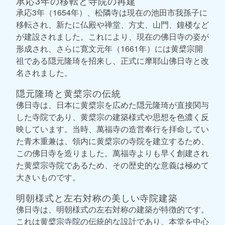
承応3年の移転と寺院の再建
承応3年（1654年）、松隣寺は現在の池田市我孫子に
移転され、新たに仏殿や禅堂、方丈、山門、鐘楼など
が建設されました。これにより、現在の佛日寺の姿が
形成され、さらに寛文元年（1661年）には黄檗宗開
祖である隠元隆琦を招来し、正式に摩耶山佛日寺と改
名されました。
隠元隆琦と黄檗宗の伝統
佛日寺は、日本に黄檗宗を広めた隠元隆琦が直接関与
した寺院であり、黄檗宗の建築様式や思想を色濃く反
映しています。当時、萬福寺の造営奉行を拝命してい
た青木重兼は、領内に黄檗宗の寺院を建立するため、
この佛日寺を造りました。萬福寺よりも早く創建され
た黄檗宗寺院であるため、その歴史的な意義は極めて
大きいものです。
明朝様式と左右対称の美しい寺院建築
佛日寺は、明朝様式の左右対称の建築が特徴的です。
これは黄檗宗寺院の伝統的な設計であり、本堂を中心