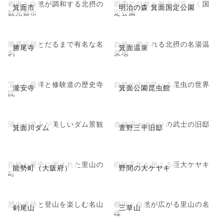
都市と自然が調和する北摂の
四季の自然と歴史が息づく国
箕面市
明治の森 箕面国定公園
観光都市
定公園
勝運祈願とだるまで有名な名
自然に癒される北摂の名湯温
勝尾寺
箕面温泉
刹
泉地
宝くじ発祥と修験道の歴史寺
自然の中で学べる昆虫の世界
瀧安寺
箕面公園昆虫館
院
湖と山並みが美しいダム景観
赤穂浪士ゆかりの武士の旧邸
箕面川ダム
萱野三平旧邸
自然と歴史に囲まれた里山の
樹齢千年を超える巨大ケヤキ
能勢町（大阪府）
野間の大ケヤキ
町
歴史遺跡と登山を楽しむ名山
棚田と自然が広がる里山の名
剣尾山
三草山
峰