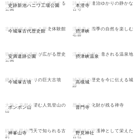
埴輪づくりの歴史を体感する
詩人三好達治ゆかりの静かな
史跡新池ハニワ工場公園
本澄寺
公園
古寺
古墳時代を学べる歴史体験館
渓谷美と四季の自然を楽しむ
今城塚古代歴史館
摂津峡
名勝
弥生時代の遺跡が広がる歴史
渓谷の自然に癒される温泉地
安満遺跡公園
摂津峡温泉
公園
継体天皇ゆかりの巨大古墳
城下町の歴史を今に伝える城
今城塚古墳
高槻城
跡
大阪と京都を望む人気登山の
歴史と文化財が残る禅寺
ポンポン山
普門寺
山
紅葉と毘沙門天で知られる古
高槻城の守護神として栄えた
神峯山寺
野見神社
刹
古社