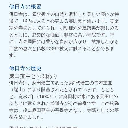
佛日寺の概要
佛日寺は、四季折々の自然と調和した美しい境内が特
徴で、境内に入ると心静まる雰囲気が漂います。黄檗
宗の寺院として知られ、明朝様式の建築美が楽しめる
とともに、歴史的な価値も非常に高い寺院です。特
に、寺の周囲には豊かな自然が広がり、散策しながら
自然の息吹と仏教の深い教えに触れることができま
す。
佛日寺の歴史
麻田藩主との関わり
佛日寺は、麻田藩主であった第2代藩主の青木重兼
（端山）により開基されたとされています。もとも
と、寛永7年（1630年）に麻田村の東にある天王山の
ふもとに建立された松隣寺がその前身です。この松隣
寺は、後に麻田藩主の菩提寺となり、寺院としての基
盤を築きました。