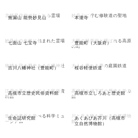
北極星信仰で知られる霊場
妙見山に佇む修験道の聖地
無漏山 能勢妙見山
本瀧寺
妙見山の自然に包まれた霊場
大阪の軽井沢と呼ばれる高原
七面山 七宝寺
豊能町（大阪府）
の町
地域を守る歴史ある八幡神社
大人も乗れる夢の庭園鉄道
吉川八幡神社（豊能町）
桜谷軽便鉄道
江戸の暮らしを伝える民俗資
高槻城と城下町の歴史を学ぶ
高槻市立歴史民俗資料館
高槻市立しろあと歴史館
料館
館
生命の進化を学べる科学ミュ
川と生き物を学べる自然博物
生命誌研究館
あくあぴあ芥川（高槻市
ージアム
館
立自然博物館）