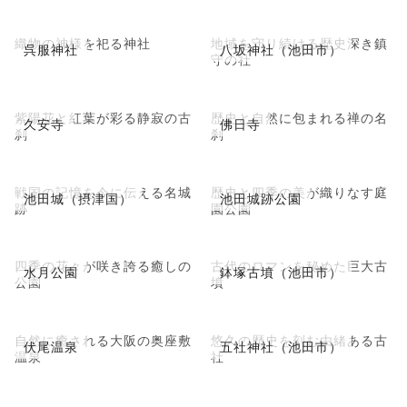
織物の神様を祀る神社
地域を守り続ける歴史深き鎮
呉服神社
八坂神社（池田市）
守の社
紫陽花と紅葉が彩る静寂の古
歴史と自然に包まれる禅の名
久安寺
佛日寺
刹
刹
戦国の記憶を今に伝える名城
歴史と四季の美が織りなす庭
池田城（摂津国）
池田城跡公園
跡
園公園
四季の花々が咲き誇る癒しの
古代のロマンを秘めた巨大古
水月公園
鉢塚古墳（池田市）
公園
墳
自然に癒される大阪の奥座敷
悠久の歴史を刻む由緒ある古
伏尾温泉
五社神社（池田市）
温泉
社