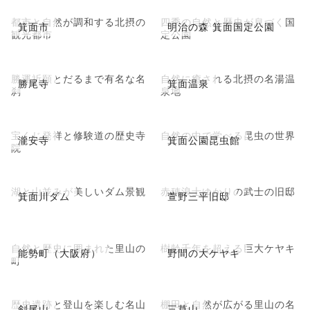
都市と自然が調和する北摂の
四季の自然と歴史が息づく国
箕面市
明治の森 箕面国定公園
観光都市
定公園
勝運祈願とだるまで有名な名
自然に癒される北摂の名湯温
勝尾寺
箕面温泉
刹
泉地
宝くじ発祥と修験道の歴史寺
自然の中で学べる昆虫の世界
瀧安寺
箕面公園昆虫館
院
湖と山並みが美しいダム景観
赤穂浪士ゆかりの武士の旧邸
箕面川ダム
萱野三平旧邸
自然と歴史に囲まれた里山の
樹齢千年を超える巨大ケヤキ
能勢町（大阪府）
野間の大ケヤキ
町
歴史遺跡と登山を楽しむ名山
棚田と自然が広がる里山の名
剣尾山
三草山