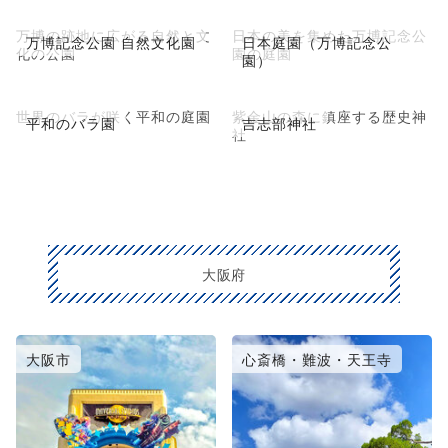
万博の跡地に広がる自然と文
日本の美を集めた万博記念公
万博記念公園 自然文化園
日本庭園（万博記念公
化の公園
園の庭園
園）
世界のバラが咲く平和の庭園
紫金山の森に鎮座する歴史神
平和のバラ園
吉志部神社
社
大阪府
大阪市
心斎橋・難波・天王寺