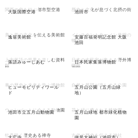
関西の空を結ぶ都市型空港
歴史と文化が息づく北摂の街
大阪国際空港
池田市
美と茶の文化を伝える美術館
インスタントラーメン発明の
逸翁美術館
安藤百福発明記念館 大阪
物語
池田
上方落語の世界を楽しむ資料
日本の古民家が集まる野外博
落語みゅーじあむ
日本民家集落博物館
館
物館
車の歴史と未来を学ぶ博物館
自然と展望が楽しめる公園
ヒューモビリティワール
五月山公園（五月山緑
ド
地）
ウォンバットに会える動物園
花と緑に癒される植物園
池田市立五月山動物園
五月山緑地 都市緑化植物
園
牡丹咲く歴史ある禅寺
古代の歴史を伝える神社
大広寺
伊居太神社（池田市）