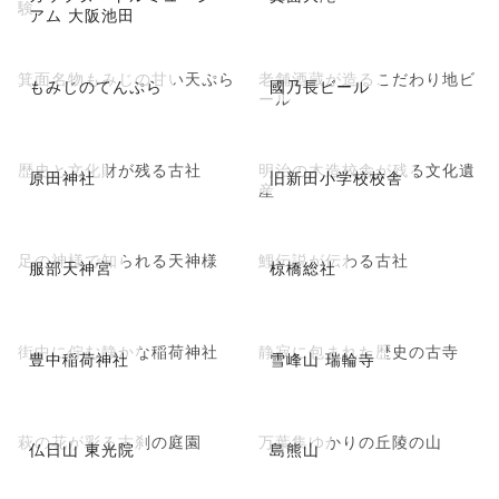
験
アム 大阪池田
箕面名物もみじの甘い天ぷら
老舗酒蔵が造るこだわり地ビ
もみじのてんぷら
國乃長ビール
ール
歴史と文化財が残る古社
明治の木造校舎が残る文化遺
原田神社
旧新田小学校校舎
産
足の神様で知られる天神様
鯉伝説が伝わる古社
服部天神宮
椋橋総社
街中に佇む静かな稲荷神社
静寂に包まれた歴史の古寺
豊中稲荷神社
雪峰山 瑞輪寺
萩の花が彩る古刹の庭園
万葉集ゆかりの丘陵の山
仏日山 東光院
島熊山