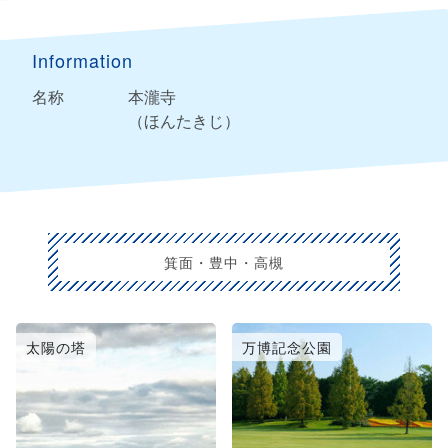
Information
名称
本瀧寺
（ほんたきじ）
箕面・豊中・高槻
太陽の塔
万博記念公園