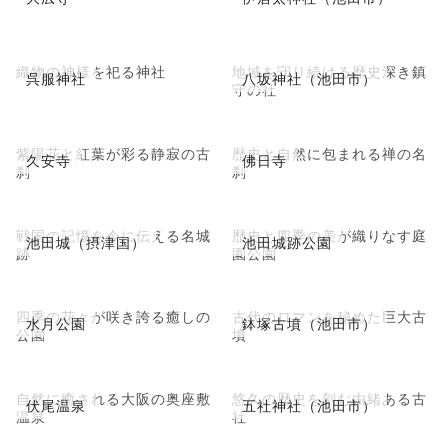
織物の神様を祀る神社
地域を守り続ける歴史深き鎮
呉服神社
八坂神社（池田市）
守の社
紫陽花と紅葉が彩る静寂の古
歴史と自然に包まれる禅の名
久安寺
佛日寺
刹
刹
戦国の記憶を今に伝える名城
歴史と四季の美が織りなす庭
池田城（摂津国）
池田城跡公園
跡
園公園
四季の花々が咲き誇る癒しの
古代のロマンを秘めた巨大古
水月公園
鉢塚古墳（池田市）
公園
墳
自然に癒される大阪の奥座敷
悠久の歴史を刻む由緒ある古
伏尾温泉
五社神社（池田市）
温泉
社