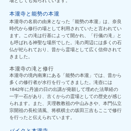
場としても知られています。
本瀧寺と能勢の本瀧
本瀧寺の名前の由来となった「能勢の本瀧」は、奈良
時代から修行の場として利用されていたと言われてい
ます。この滝は行基によって開かれ、「行儀の滝」と
も呼ばれる神聖な場所でした。滝の周辺には多くの石
仏が祀られており、昔から霊場として広く信仰されて
きました。
本瀧寺の滝と修行
本瀧寺の境内南東にある「能勢の本瀧」では、昔から
多くの修行者が水行を行ってきました。滝壺には
1842年に丹波の日の出講が発願して埋めた法華経の
一字一石があり、古くからの霊場としての歴史が感じ
られます。また、天理教教祖の中山みきや、本門仏立
宗開祖の長松清風、将棋棋士の坂田三吉もここで修行
を行ったと伝えられています。
バイクと本瀧寺