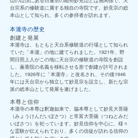
山の山頂にある日蓮宗の能勢妙見山とは無関係で、天
台宗系の修験道に属する独自の寺院です。妙見宗の総
本山として知られ、多くの参拝者が訪れます。
本瀧寺の歴史
創建と発展
本瀧寺は、もともと天台系修験道の行場として知られ
ていた「本瀧」の地に建てられました。1921年、野
間日照上人がこの地に天台宗の修験道の寺院を創設
し、薫香院の名義を移転させる形で創建が許可されま
した。1926年に「本瀧寺」と改名され、その後1946
年には天台宗から独立して妙見宗を設立し、新たな宗
派の総本山として発展を遂げました。
本尊と信仰
本瀧寺の本尊は釈迦如来で、脇本尊として妙見大菩薩
（みょうけんだいぼさつ）と常富大菩薩（つねとみだ
いぼさつ）を祀っています。妙見信仰を中心に、様々
な霊験が伝えられており、多くの信徒が訪れる信仰の