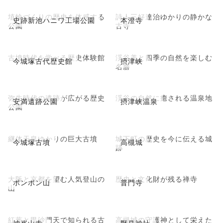
埴輪づくりの歴史を体感する
詩人三好達治ゆかりの静かな
史跡新池ハニワ工場公園
本澄寺
公園
古寺
古墳時代を学べる歴史体験館
渓谷美と四季の自然を楽しむ
今城塚古代歴史館
摂津峡
名勝
弥生時代の遺跡が広がる歴史
渓谷の自然に癒される温泉地
安満遺跡公園
摂津峡温泉
公園
継体天皇ゆかりの巨大古墳
城下町の歴史を今に伝える城
今城塚古墳
高槻城
跡
大阪と京都を望む人気登山の
歴史と文化財が残る禅寺
ポンポン山
普門寺
山
紅葉と毘沙門天で知られる古
高槻城の守護神として栄えた
神峯山寺
野見神社