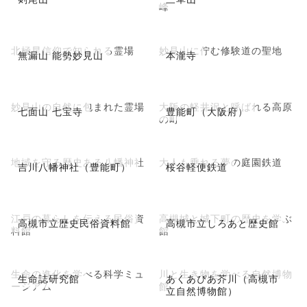
峰
北極星信仰で知られる霊場
妙見山に佇む修験道の聖地
無漏山 能勢妙見山
本瀧寺
妙見山の自然に包まれた霊場
大阪の軽井沢と呼ばれる高原
七面山 七宝寺
豊能町（大阪府）
の町
地域を守る歴史ある八幡神社
大人も乗れる夢の庭園鉄道
吉川八幡神社（豊能町）
桜谷軽便鉄道
江戸の暮らしを伝える民俗資
高槻城と城下町の歴史を学ぶ
高槻市立歴史民俗資料館
高槻市立しろあと歴史館
料館
館
生命の進化を学べる科学ミュ
川と生き物を学べる自然博物
生命誌研究館
あくあぴあ芥川（高槻市
ージアム
館
立自然博物館）