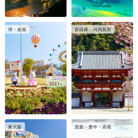
堺・泉南
富田林・河内長野
東大阪
箕面・豊中・高槻