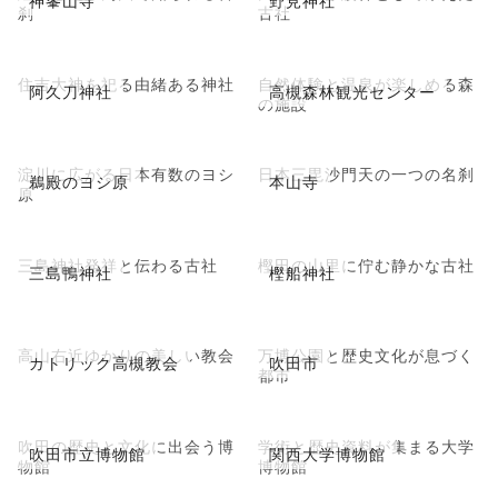
刹
古社
住吉大神を祀る由緒ある神社
自然体験と温泉が楽しめる森
阿久刀神社
高槻森林観光センター
の施設
淀川に広がる日本有数のヨシ
日本三毘沙門天の一つの名刹
鵜殿のヨシ原
本山寺
原
三島神社発祥と伝わる古社
樫田の山里に佇む静かな古社
三島鴨神社
樫船神社
高山右近ゆかりの美しい教会
万博公園と歴史文化が息づく
カトリック高槻教会
吹田市
都市
吹田の歴史と文化に出会う博
学術と歴史資料が集まる大学
吹田市立博物館
関西大学博物館
物館
博物館