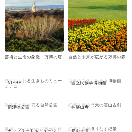
芸術と生命の象徴・万博の塔
自然と未来が広がる万博の森
感性にふれる生きものミュー
世界の文化に出会う博物館
NIFREL
国立民族学博物館
ジアム
渓谷美と桜が彩る自然公園
紅葉と毘沙門天の霊山古刹
摂津峡公園
神峯山寺
世界に一つのカップ麺作り体
紅葉と滝が織りなす絶景
カップヌードルミュージ
箕面大滝