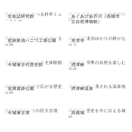
生命の進化を学べる科学ミュ
川と生き物を学べる自然博物
生命誌研究館
あくあぴあ芥川（高槻市
ージアム
館
立自然博物館）
埴輪づくりの歴史を体感する
詩人三好達治ゆかりの静かな
史跡新池ハニワ工場公園
本澄寺
公園
古寺
古墳時代を学べる歴史体験館
渓谷美と四季の自然を楽しむ
今城塚古代歴史館
摂津峡
名勝
弥生時代の遺跡が広がる歴史
渓谷の自然に癒される温泉地
安満遺跡公園
摂津峡温泉
公園
継体天皇ゆかりの巨大古墳
城下町の歴史を今に伝える城
今城塚古墳
高槻城
跡