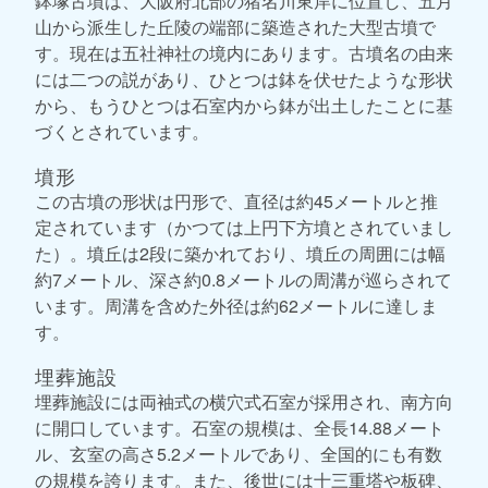
鉢塚古墳は、大阪府北部の猪名川東岸に位置し、五月
山から派生した丘陵の端部に築造された大型古墳で
す。現在は五社神社の境内にあります。古墳名の由来
には二つの説があり、ひとつは鉢を伏せたような形状
から、もうひとつは石室内から鉢が出土したことに基
づくとされています。
墳形
この古墳の形状は円形で、直径は約45メートルと推
定されています（かつては上円下方墳とされていまし
た）。墳丘は2段に築かれており、墳丘の周囲には幅
約7メートル、深さ約0.8メートルの周溝が巡らされて
います。周溝を含めた外径は約62メートルに達しま
す。
埋葬施設
埋葬施設には両袖式の横穴式石室が採用され、南方向
に開口しています。石室の規模は、全長14.88メート
ル、玄室の高さ5.2メートルであり、全国的にも有数
の規模を誇ります。また、後世には十三重塔や板碑、