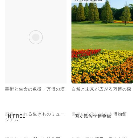
芸術と生命の象徴・万博の塔
自然と未来が広がる万博の森
感性にふれる生きものミュー
世界の文化に出会う博物館
NIFREL
国立民族学博物館
ジアム