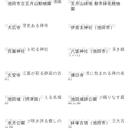
ウォンバットに会える動物園
花と緑に癒される植物園
池田市立五月山動物園
五月山緑地 都市緑化植物
園
牡丹咲く歴史ある禅寺
古代の歴史を伝える神社
大広寺
伊居太神社（池田市）
織物の神様を祀る神社
地域を守り続ける歴史深き鎮
呉服神社
八坂神社（池田市）
守の社
紫陽花と紅葉が彩る静寂の古
歴史と自然に包まれる禅の名
久安寺
佛日寺
刹
刹
戦国の記憶を今に伝える名城
歴史と四季の美が織りなす庭
池田城（摂津国）
池田城跡公園
跡
園公園
四季の花々が咲き誇る癒しの
古代のロマンを秘めた巨大古
水月公園
鉢塚古墳（池田市）
公園
墳