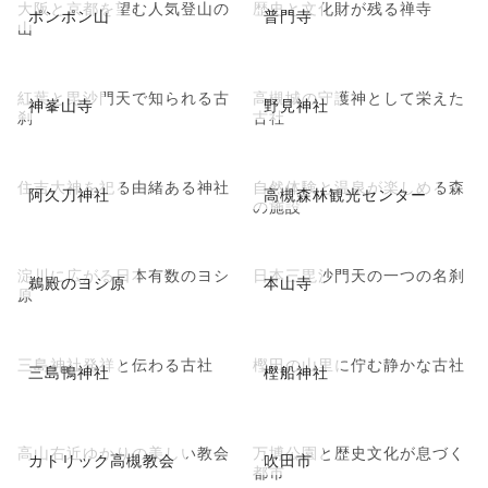
大阪と京都を望む人気登山の
歴史と文化財が残る禅寺
ポンポン山
普門寺
山
紅葉と毘沙門天で知られる古
高槻城の守護神として栄えた
神峯山寺
野見神社
刹
古社
住吉大神を祀る由緒ある神社
自然体験と温泉が楽しめる森
阿久刀神社
高槻森林観光センター
の施設
淀川に広がる日本有数のヨシ
日本三毘沙門天の一つの名刹
鵜殿のヨシ原
本山寺
原
三島神社発祥と伝わる古社
樫田の山里に佇む静かな古社
三島鴨神社
樫船神社
高山右近ゆかりの美しい教会
万博公園と歴史文化が息づく
カトリック高槻教会
吹田市
都市