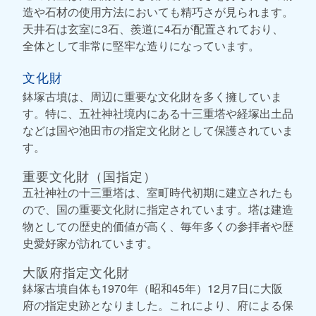
造や石材の使用方法においても精巧さが見られます。
天井石は玄室に3石、羨道に4石が配置されており、
全体として非常に堅牢な造りになっています。
文化財
鉢塚古墳は、周辺に重要な文化財を多く擁していま
す。特に、五社神社境内にある十三重塔や経塚出土品
などは国や池田市の指定文化財として保護されていま
す。
重要文化財（国指定）
五社神社の十三重塔は、室町時代初期に建立されたも
ので、国の重要文化財に指定されています。塔は建造
物としての歴史的価値が高く、毎年多くの参拝者や歴
史愛好家が訪れています。
大阪府指定文化財
鉢塚古墳自体も1970年（昭和45年）12月7日に大阪
府の指定史跡となりました。これにより、府による保