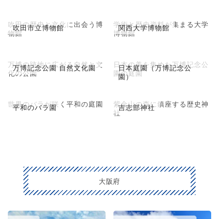
吹田の歴史と文化に出会う博
学術と歴史資料が集まる大学
吹田市立博物館
関西大学博物館
物館
博物館
万博の跡地に広がる自然と文
日本の美を集めた万博記念公
万博記念公園 自然文化園
日本庭園（万博記念公
化の公園
園の庭園
園）
世界のバラが咲く平和の庭園
紫金山の森に鎮座する歴史神
平和のバラ園
吉志部神社
社
大阪府