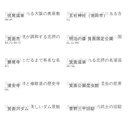
自然に癒される大阪の奥座敷
悠久の歴史を刻む由緒ある古
伏尾温泉
五社神社（池田市）
温泉
社
都市と自然が調和する北摂の
四季の自然と歴史が息づく国
箕面市
明治の森 箕面国定公園
観光都市
定公園
勝運祈願とだるまで有名な名
自然に癒される北摂の名湯温
勝尾寺
箕面温泉
刹
泉地
宝くじ発祥と修験道の歴史寺
自然の中で学べる昆虫の世界
瀧安寺
箕面公園昆虫館
院
湖と山並みが美しいダム景観
赤穂浪士ゆかりの武士の旧邸
箕面川ダム
萱野三平旧邸