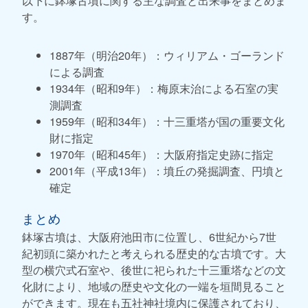
以下に鉢塚古墳に関する主な調査と出来事をまとめま
す。
1887年（明治20年）：ウィリアム・ゴーランド
による調査
1934年（昭和9年）：梅原末治による石室の実
測調査
1959年（昭和34年）：十三重塔が国の重要文化
財に指定
1970年（昭和45年）：大阪府指定史跡に指定
2001年（平成13年）：墳丘の発掘調査、円墳と
確定
まとめ
鉢塚古墳は、大阪府池田市に位置し、6世紀から7世
紀初頭に築かれたと考えられる歴史的な古墳です。大
型の横穴式石室や、後世に祀られた十三重塔などの文
化財により、地域の歴史や文化の一端を垣間見ること
ができます。現在も五社神社境内に保護されており、