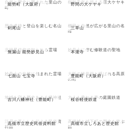
自然と歴史に囲まれた里山の
樹齢千年を超える巨大ケヤキ
能勢町（大阪府）
野間の大ケヤキ
町
歴史遺跡と登山を楽しむ名山
棚田と自然が広がる里山の名
剣尾山
三草山
峰
北極星信仰で知られる霊場
妙見山に佇む修験道の聖地
無漏山 能勢妙見山
本瀧寺
妙見山の自然に包まれた霊場
大阪の軽井沢と呼ばれる高原
七面山 七宝寺
豊能町（大阪府）
の町
地域を守る歴史ある八幡神社
大人も乗れる夢の庭園鉄道
吉川八幡神社（豊能町）
桜谷軽便鉄道
江戸の暮らしを伝える民俗資
高槻城と城下町の歴史を学ぶ
高槻市立歴史民俗資料館
高槻市立しろあと歴史館
料館
館