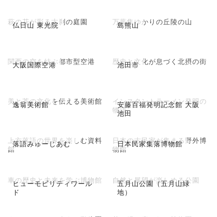
萩の花が彩る古刹の庭園
万葉集ゆかりの丘陵の山
仏日山 東光院
島熊山
関西の空を結ぶ都市型空港
歴史と文化が息づく北摂の街
大阪国際空港
池田市
美と茶の文化を伝える美術館
インスタントラーメン発明の
逸翁美術館
安藤百福発明記念館 大阪
物語
池田
上方落語の世界を楽しむ資料
日本の古民家が集まる野外博
落語みゅーじあむ
日本民家集落博物館
館
物館
車の歴史と未来を学ぶ博物館
自然と展望が楽しめる公園
ヒューモビリティワール
五月山公園（五月山緑
ド
地）