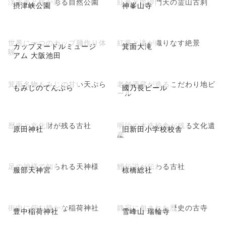
渓谷美と桜が彩る自然公園
紅葉と毘沙門天の霊山古刹
摂津峡公園
神峯山寺
世界に一つのカップ麺作り体
紅葉と滝が織りなす絶景
カップヌードルミュージ
箕面大滝
験
アム 大阪池田
箕面名物もみじの甘い天ぷら
老舗酒蔵が造るこだわり地ビ
もみじのてんぷら
國乃長ビール
ール
歴史と文化財が残る古社
明治の木造校舎が残る文化遺
原田神社
旧新田小学校校舎
産
足の神様で知られる天神様
鯉伝説が伝わる古社
服部天神宮
椋橋総社
街中に佇む静かな稲荷神社
静寂に包まれた歴史の古寺
豊中稲荷神社
雪峰山 瑞輪寺