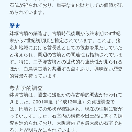
石仏が祀られており、重要な文化財としての価値が認
められています。
歴史
鉢塚古墳の築造は、古墳時代後期から終末期の6世紀
末から7世紀初頭頃と推定されています。これは、猪
名川地域における首長墓としての役割を果たしていた
と考えられ、周辺の古墳との関連性も指摘されていま
す。特に、二子塚古墳との世代的な連続性が見られる
ほか、白鳥塚古墳と共通する点もあり、興味深い歴史
的背景を持っています。
考古学的調査
鉢塚古墳は、過去に幾度かの考古学的調査が行われて
きました。2001年度（平成13年度）の発掘調査で
は、円墳としての形状が確認され、現在の理解に繋が
っています。また、石室内の構造や出土品に関する調
査も進められており、大阪府内でも最大級の石室であ
ることが明らかにされています。