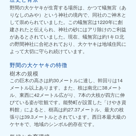
野間の大ケヤキが生育する場所は、かつて蟻無宮（あ
りなしのみや）という神社の境内で、同社のご神木と
して崇められていました。この蟻無宮は1220年に創
建されたと伝えられ、神社の砂にはアリ除けのご利益
があるとされていました。現在、蟻無宮は約1キロ北
の野間神社に合祀されており、大ケヤキは地域住民に
よって大切に守られ続けています。
野間の大ケヤキの特徴
樹木の規模
この巨木の高さは約30メートルに達し、幹回りは14
メートル以上あります。また、枝は南北に38メート
ル、東西に42メートル広がり、7本の大枝が四方に伸
びている姿が壮観です。能勢町が設置した「けやき資
料館」によると、樹高は約27.37メートル、最大の枝
張りは39.3メートルとされています。西日本最大級の
ケヤキで、地域のシンボル的存在です。