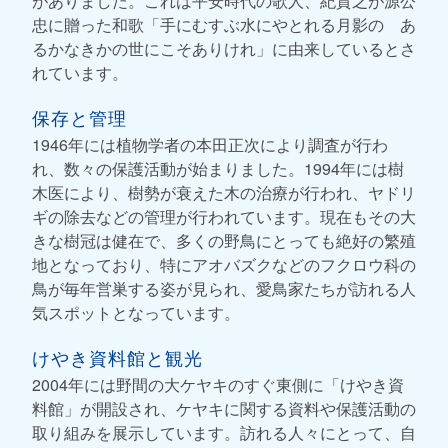
がありました。これは平安時代の歌人、紀貫之が源公
忠に贈った和歌「手にむすぶ水にやとれる月影の あ
るかなきかの世にこそありけれ」に由来しているとさ
れています。
保存と管理
1946年には植物学者の本田正次により調査が行わ
れ、数々の保護活動が始まりました。1994年には樹
木医により、樹勢が衰えた木の治療が行われ、ヤドリ
ギの除去などの管理が行われています。現在もその大
きな樹冠は健在で、多くの野鳥にとっても絶好の繁殖
地となっており、特にアオバズクなどのフクロウ科の
鳥が毎年営巣する姿が見られ、愛鳥家たちが訪れる人
気スポットとなっています。
けやき資料館と観光
2004年には野間の大ケヤキのすぐ東側に「けやき資
料館」が開設され、ケヤキに関する資料や保護活動の
取り組みを展示しています。訪れる人々にとって、自