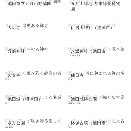
ウォンバットに会える動物園
花と緑に癒される植物園
池田市立五月山動物園
五月山緑地 都市緑化植物
園
牡丹咲く歴史ある禅寺
古代の歴史を伝える神社
大広寺
伊居太神社（池田市）
織物の神様を祀る神社
地域を守り続ける歴史深き鎮
呉服神社
八坂神社（池田市）
守の社
紫陽花と紅葉が彩る静寂の古
歴史と自然に包まれる禅の名
久安寺
佛日寺
刹
刹
戦国の記憶を今に伝える名城
歴史と四季の美が織りなす庭
池田城（摂津国）
池田城跡公園
跡
園公園
四季の花々が咲き誇る癒しの
古代のロマンを秘めた巨大古
水月公園
鉢塚古墳（池田市）
公園
墳