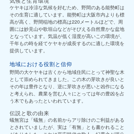
気候と生育環境
ケヤキは冷涼な気候を好むため、野間のある能勢町は
その生育に適しています。能勢町は大阪市内よりも標
高が高く、野間稲地の標高は220メートルほどで、周
囲には妙見山や歌垣山などがそびえる自然豊かな盆地
となっています。気温が低く湿度が高いこの環境が、
千年もの時を経てケヤキが成長するのに適した環境を
提供しています。
地域における役割と信仰
野間の大ケヤキは古くから地域住民にとって神聖な木
として崇められてきました。この木の芽吹きが良いと
その年は豊作となり、逆に芽吹きが悪いと凶作になる
と考えられ、農業を営む人々にとっては年の豊凶を占
う木でもあったといわれています。
伝説と歌の由来
蟻無宮は「蟻無」の名前からアリ除けのご利益がある
とされていましたが、実は「有無」とも書かれること