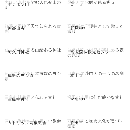
大阪と京都を望む人気登山の
歴史と文化財が残る禅寺
ポンポン山
普門寺
山
紅葉と毘沙門天で知られる古
高槻城の守護神として栄えた
神峯山寺
野見神社
刹
古社
住吉大神を祀る由緒ある神社
自然体験と温泉が楽しめる森
阿久刀神社
高槻森林観光センター
の施設
淀川に広がる日本有数のヨシ
日本三毘沙門天の一つの名刹
鵜殿のヨシ原
本山寺
原
三島神社発祥と伝わる古社
樫田の山里に佇む静かな古社
三島鴨神社
樫船神社
高山右近ゆかりの美しい教会
万博公園と歴史文化が息づく
カトリック高槻教会
吹田市
都市