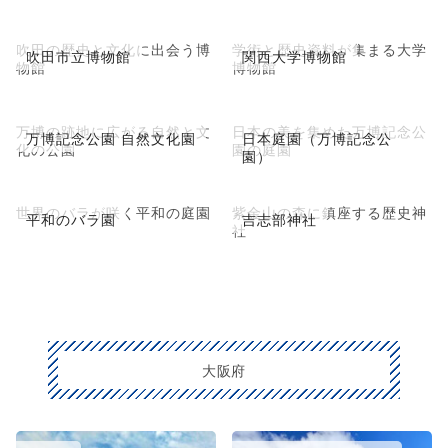
吹田の歴史と文化に出会う博
学術と歴史資料が集まる大学
吹田市立博物館
関西大学博物館
物館
博物館
万博の跡地に広がる自然と文
日本の美を集めた万博記念公
万博記念公園 自然文化園
日本庭園（万博記念公
化の公園
園の庭園
園）
世界のバラが咲く平和の庭園
紫金山の森に鎮座する歴史神
平和のバラ園
吉志部神社
社
大阪府