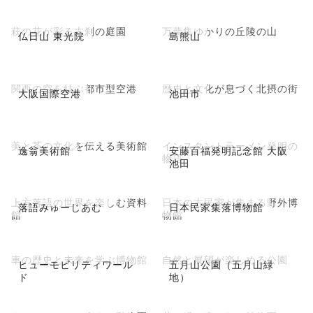
萩の花が彩る古刹の庭園
万葉集ゆかりの丘陵の山
仏日山 東光院
島熊山
関西の空を結ぶ都市型空港
歴史と文化が息づく北摂の街
大阪国際空港
池田市
美と茶の文化を伝える美術館
インスタントラーメン発明の
逸翁美術館
安藤百福発明記念館 大阪
物語
池田
上方落語の世界を楽しむ資料
日本の古民家が集まる野外博
落語みゅーじあむ
日本民家集落博物館
館
物館
車の歴史と未来を学ぶ博物館
自然と展望が楽しめる公園
ヒューモビリティワール
五月山公園（五月山緑
ド
地）