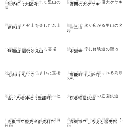
自然と歴史に囲まれた里山の
樹齢千年を超える巨大ケヤキ
能勢町（大阪府）
野間の大ケヤキ
町
歴史遺跡と登山を楽しむ名山
棚田と自然が広がる里山の名
剣尾山
三草山
峰
北極星信仰で知られる霊場
妙見山に佇む修験道の聖地
無漏山 能勢妙見山
本瀧寺
妙見山の自然に包まれた霊場
大阪の軽井沢と呼ばれる高原
七面山 七宝寺
豊能町（大阪府）
の町
地域を守る歴史ある八幡神社
大人も乗れる夢の庭園鉄道
吉川八幡神社（豊能町）
桜谷軽便鉄道
江戸の暮らしを伝える民俗資
高槻城と城下町の歴史を学ぶ
高槻市立歴史民俗資料館
高槻市立しろあと歴史館
料館
館