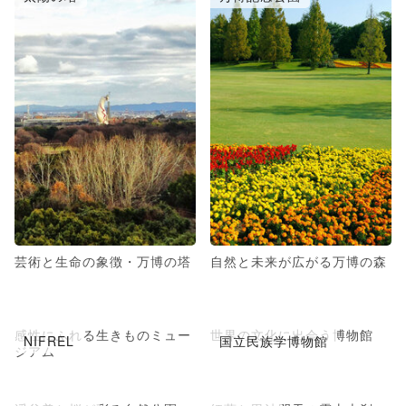
芸術と生命の象徴・万博の塔
自然と未来が広がる万博の森
感性にふれる生きものミュー
世界の文化に出会う博物館
NIFREL
国立民族学博物館
ジアム