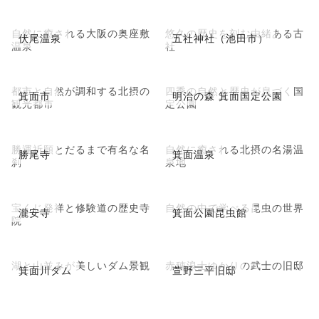
自然に癒される大阪の奥座敷
悠久の歴史を刻む由緒ある古
伏尾温泉
五社神社（池田市）
温泉
社
都市と自然が調和する北摂の
四季の自然と歴史が息づく国
箕面市
明治の森 箕面国定公園
観光都市
定公園
勝運祈願とだるまで有名な名
自然に癒される北摂の名湯温
勝尾寺
箕面温泉
刹
泉地
宝くじ発祥と修験道の歴史寺
自然の中で学べる昆虫の世界
瀧安寺
箕面公園昆虫館
院
湖と山並みが美しいダム景観
赤穂浪士ゆかりの武士の旧邸
箕面川ダム
萱野三平旧邸