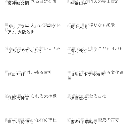
渓谷美と桜が彩る自然公園
紅葉と毘沙門天の霊山古刹
摂津峡公園
神峯山寺
世界に一つのカップ麺作り体
紅葉と滝が織りなす絶景
カップヌードルミュージ
箕面大滝
験
アム 大阪池田
箕面名物もみじの甘い天ぷら
老舗酒蔵が造るこだわり地ビ
もみじのてんぷら
國乃長ビール
ール
歴史と文化財が残る古社
明治の木造校舎が残る文化遺
原田神社
旧新田小学校校舎
産
足の神様で知られる天神様
鯉伝説が伝わる古社
服部天神宮
椋橋総社
街中に佇む静かな稲荷神社
静寂に包まれた歴史の古寺
豊中稲荷神社
雪峰山 瑞輪寺