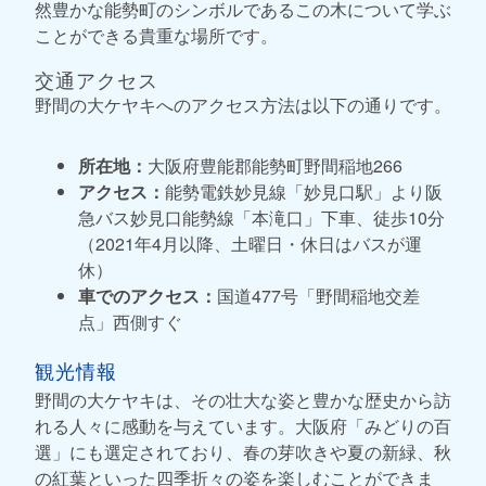
然豊かな能勢町のシンボルであるこの木について学ぶ
ことができる貴重な場所です。
交通アクセス
野間の大ケヤキへのアクセス方法は以下の通りです。
所在地：
大阪府豊能郡能勢町野間稲地266
アクセス：
能勢電鉄妙見線「妙見口駅」より阪
急バス妙見口能勢線「本滝口」下車、徒歩10分
（2021年4月以降、土曜日・休日はバスが運
休）
車でのアクセス：
国道477号「野間稲地交差
点」西側すぐ
観光情報
野間の大ケヤキは、その壮大な姿と豊かな歴史から訪
れる人々に感動を与えています。大阪府「みどりの百
選」にも選定されており、春の芽吹きや夏の新緑、秋
の紅葉といった四季折々の姿を楽しむことができま