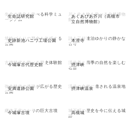
生命の進化を学べる科学ミュ
川と生き物を学べる自然博物
生命誌研究館
あくあぴあ芥川（高槻市
ージアム
館
立自然博物館）
埴輪づくりの歴史を体感する
詩人三好達治ゆかりの静かな
史跡新池ハニワ工場公園
本澄寺
公園
古寺
古墳時代を学べる歴史体験館
渓谷美と四季の自然を楽しむ
今城塚古代歴史館
摂津峡
名勝
弥生時代の遺跡が広がる歴史
渓谷の自然に癒される温泉地
安満遺跡公園
摂津峡温泉
公園
継体天皇ゆかりの巨大古墳
城下町の歴史を今に伝える城
今城塚古墳
高槻城
跡