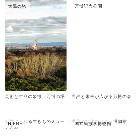
太陽の塔
万博記念公園
芸術と生命の象徴・万博の塔
自然と未来が広がる万博の森
感性にふれる生きものミュー
世界の文化に出会う博物館
NIFREL
国立民族学博物館
ジアム