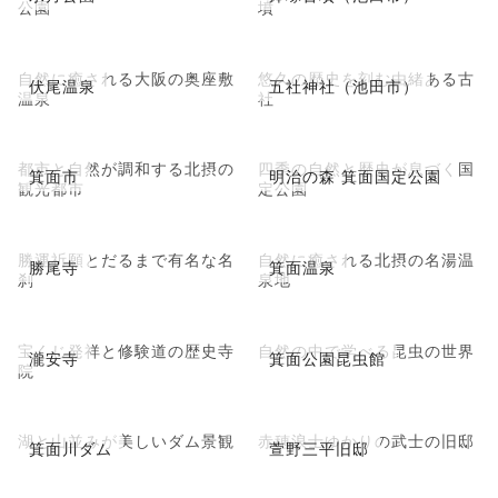
公園
墳
自然に癒される大阪の奥座敷
悠久の歴史を刻む由緒ある古
伏尾温泉
五社神社（池田市）
温泉
社
都市と自然が調和する北摂の
四季の自然と歴史が息づく国
箕面市
明治の森 箕面国定公園
観光都市
定公園
勝運祈願とだるまで有名な名
自然に癒される北摂の名湯温
勝尾寺
箕面温泉
刹
泉地
宝くじ発祥と修験道の歴史寺
自然の中で学べる昆虫の世界
瀧安寺
箕面公園昆虫館
院
湖と山並みが美しいダム景観
赤穂浪士ゆかりの武士の旧邸
箕面川ダム
萱野三平旧邸