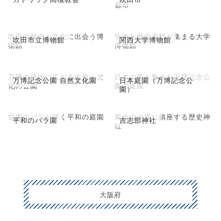
都市
吹田の歴史と文化に出会う博
学術と歴史資料が集まる大学
吹田市立博物館
関西大学博物館
物館
博物館
万博の跡地に広がる自然と文
日本の美を集めた万博記念公
万博記念公園 自然文化園
日本庭園（万博記念公
化の公園
園の庭園
園）
世界のバラが咲く平和の庭園
紫金山の森に鎮座する歴史神
平和のバラ園
吉志部神社
社
大阪府