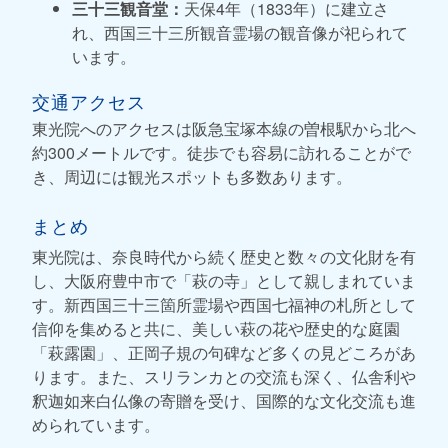
三十三観音堂：
天保4年（1833年）に建立さ
れ、西国三十三所観音霊場の観音像が祀られて
います。
交通アクセス
東光院へのアクセスは阪急宝塚本線の曽根駅から北へ
約300メートルです。徒歩でも容易に訪れることがで
き、周辺には観光スポットも多数あります。
まとめ
東光院は、奈良時代から続く歴史と数々の文化財を有
し、大阪府豊中市で「萩の寺」として親しまれていま
す。新西国三十三箇所霊場や西国七福神の札所として
信仰を集めると共に、美しい萩の花や歴史的な庭園
「萩露園」、正岡子規の句碑など多くの見どころがあ
ります。また、スリランカとの交流も深く、仏舎利や
釈迦如来白仏像の寄贈を受け、国際的な文化交流も進
められています。