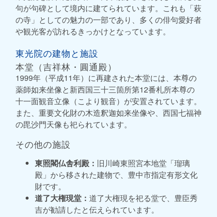
句が句碑として境内に建てられています。これも「萩
の寺」としての魅力の一部であり、多くの俳句愛好者
や観光客が訪れるきっかけとなっています。
東光院の建物と施設
本堂（吉祥林・圓通殿）
1999年（平成11年）に再建された本堂には、本尊の
薬師如来坐像と新西国三十三箇所第12番札所本尊の
十一面観音立像（こより観音）が安置されています。
また、重要文化財の木造釈迦如来坐像や、西国七福神
の毘沙門天像も祀られています。
その他の施設
東照閣仏舎利殿：
旧川崎東照宮本地堂「瑠璃
殿」から移された建物で、豊中市指定有形文化
財です。
道了大権現堂：
道了大権現を祀る堂で、豊臣秀
吉が勧請したと伝えられています。