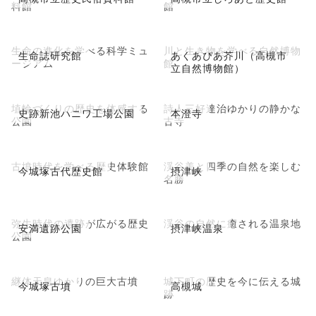
料館
館
生命の進化を学べる科学ミュ
川と生き物を学べる自然博物
生命誌研究館
あくあぴあ芥川（高槻市
ージアム
館
立自然博物館）
埴輪づくりの歴史を体感する
詩人三好達治ゆかりの静かな
史跡新池ハニワ工場公園
本澄寺
公園
古寺
古墳時代を学べる歴史体験館
渓谷美と四季の自然を楽しむ
今城塚古代歴史館
摂津峡
名勝
弥生時代の遺跡が広がる歴史
渓谷の自然に癒される温泉地
安満遺跡公園
摂津峡温泉
公園
継体天皇ゆかりの巨大古墳
城下町の歴史を今に伝える城
今城塚古墳
高槻城
跡