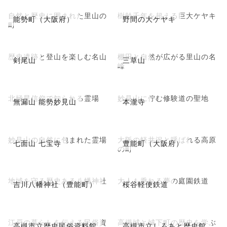
自然と歴史に囲まれた里山の
樹齢千年を超える巨大ケヤキ
能勢町（大阪府）
野間の大ケヤキ
町
歴史遺跡と登山を楽しむ名山
棚田と自然が広がる里山の名
剣尾山
三草山
峰
北極星信仰で知られる霊場
妙見山に佇む修験道の聖地
無漏山 能勢妙見山
本瀧寺
妙見山の自然に包まれた霊場
大阪の軽井沢と呼ばれる高原
七面山 七宝寺
豊能町（大阪府）
の町
地域を守る歴史ある八幡神社
大人も乗れる夢の庭園鉄道
吉川八幡神社（豊能町）
桜谷軽便鉄道
江戸の暮らしを伝える民俗資
高槻城と城下町の歴史を学ぶ
高槻市立歴史民俗資料館
高槻市立しろあと歴史館