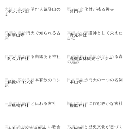
大阪と京都を望む人気登山の
歴史と文化財が残る禅寺
ポンポン山
普門寺
山
紅葉と毘沙門天で知られる古
高槻城の守護神として栄えた
神峯山寺
野見神社
刹
古社
住吉大神を祀る由緒ある神社
自然体験と温泉が楽しめる森
阿久刀神社
高槻森林観光センター
の施設
淀川に広がる日本有数のヨシ
日本三毘沙門天の一つの名刹
鵜殿のヨシ原
本山寺
原
三島神社発祥と伝わる古社
樫田の山里に佇む静かな古社
三島鴨神社
樫船神社
高山右近ゆかりの美しい教会
万博公園と歴史文化が息づく
カトリック高槻教会
吹田市