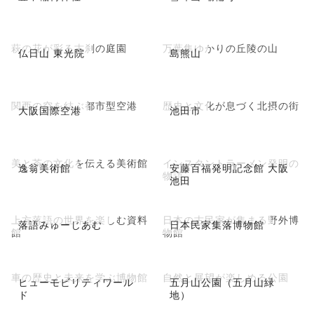
萩の花が彩る古刹の庭園
万葉集ゆかりの丘陵の山
仏日山 東光院
島熊山
関西の空を結ぶ都市型空港
歴史と文化が息づく北摂の街
大阪国際空港
池田市
美と茶の文化を伝える美術館
インスタントラーメン発明の
逸翁美術館
安藤百福発明記念館 大阪
物語
池田
上方落語の世界を楽しむ資料
日本の古民家が集まる野外博
落語みゅーじあむ
日本民家集落博物館
館
物館
車の歴史と未来を学ぶ博物館
自然と展望が楽しめる公園
ヒューモビリティワール
五月山公園（五月山緑
ド
地）