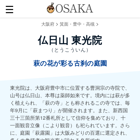
☰
>
>
大阪府
箕面・豊中・高槻
仏日山 東光院
（とうこういん）
萩の花が彩る古刹の庭園
東光院は、大阪府豊中市に位置する曹洞宗の寺院で、
山号は仏日山、本尊は薬師如来です。境内には萩が多
く植えられ、「萩の寺」とも称されるこの寺では、毎
年9月に「萩まつり」が開催されます。また、新西国
三十三箇所第12番札所として信仰を集めており、十
一面観音立像（こより観音）も祀られています。さら
に、庭園「萩露園」は大阪みどりの百選に選定され、