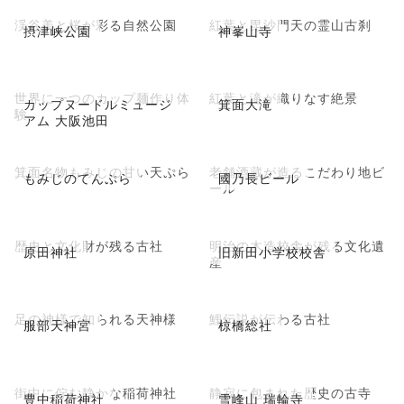
渓谷美と桜が彩る自然公園
紅葉と毘沙門天の霊山古刹
摂津峡公園
神峯山寺
世界に一つのカップ麺作り体
紅葉と滝が織りなす絶景
カップヌードルミュージ
箕面大滝
験
アム 大阪池田
箕面名物もみじの甘い天ぷら
老舗酒蔵が造るこだわり地ビ
もみじのてんぷら
國乃長ビール
ール
歴史と文化財が残る古社
明治の木造校舎が残る文化遺
原田神社
旧新田小学校校舎
産
足の神様で知られる天神様
鯉伝説が伝わる古社
服部天神宮
椋橋総社
街中に佇む静かな稲荷神社
静寂に包まれた歴史の古寺
豊中稲荷神社
雪峰山 瑞輪寺