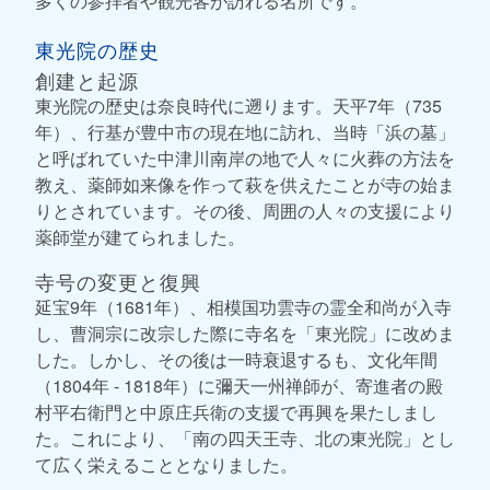
多くの参拝者や観光客が訪れる名所です。
東光院の歴史
創建と起源
東光院の歴史は奈良時代に遡ります。天平7年（735
年）、行基が豊中市の現在地に訪れ、当時「浜の墓」
と呼ばれていた中津川南岸の地で人々に火葬の方法を
教え、薬師如来像を作って萩を供えたことが寺の始ま
りとされています。その後、周囲の人々の支援により
薬師堂が建てられました。
寺号の変更と復興
延宝9年（1681年）、相模国功雲寺の霊全和尚が入寺
し、曹洞宗に改宗した際に寺名を「東光院」に改めま
した。しかし、その後は一時衰退するも、文化年間
（1804年 - 1818年）に彌天一州禅師が、寄進者の殿
村平右衛門と中原庄兵衛の支援で再興を果たしまし
た。これにより、「南の四天王寺、北の東光院」とし
て広く栄えることとなりました。