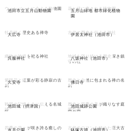
ウォンバットに会える動物園
花と緑に癒される植物園
池田市立五月山動物園
五月山緑地 都市緑化植物
園
牡丹咲く歴史ある禅寺
古代の歴史を伝える神社
大広寺
伊居太神社（池田市）
織物の神様を祀る神社
地域を守り続ける歴史深き鎮
呉服神社
八坂神社（池田市）
守の社
紫陽花と紅葉が彩る静寂の古
歴史と自然に包まれる禅の名
久安寺
佛日寺
刹
刹
戦国の記憶を今に伝える名城
歴史と四季の美が織りなす庭
池田城（摂津国）
池田城跡公園
跡
園公園
四季の花々が咲き誇る癒しの
古代のロマンを秘めた巨大古
水月公園
鉢塚古墳（池田市）