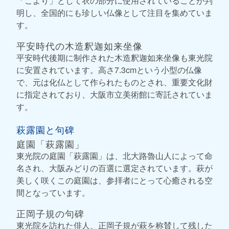
「こより」として衣の部分に使用されていることが判
明し、全国的にも珍しい仏像として注目を集めていま
す。
平安時代の木造釈迦如来坐像
平安時代後期に制作された木造釈迦如来坐像も東光院
に安置されています。高さ7.3cmという小型の仏像
で、元は化仏として作られたものとされ、重要文化財
に指定されており、大阪市立美術館に寄託されていま
す。
萩露園と句碑
庭園「萩露園」
東光院の庭園「萩露園」は、北大路魯山人によって命
名され、大阪みどりの百選に選定されています。萩が
美しく咲くこの庭園は、参拝者にとって心癒される空
間となっています。
正岡子規の句碑
東光院を訪れた俳人、正岡子規が萩を称賛して残した