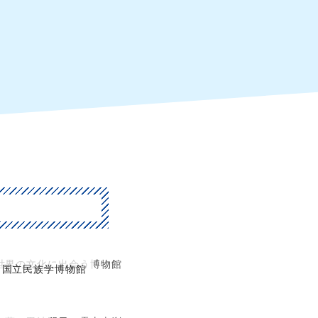
世界の文化に出会う博物館
国立民族学博物館