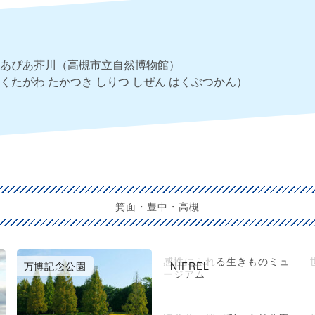
あぴあ芥川（高槻市立自然博物館）
くたがわ たかつき しりつ しぜん はくぶつかん）
箕面・豊中・高槻
感性にふれる生きものミュ
万博記念公園
NIFREL
ージアム