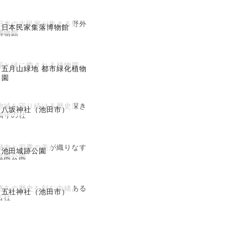
日本の古民家が集まる野外
日本民家集落博物館
博物館
花と緑に癒される植物園
五月山緑地 都市緑化植物
園
地域を守り続ける歴史深き
八坂神社（池田市）
鎮守の社
歴史と四季の美が織りなす
池田城跡公園
庭園公園
悠久の歴史を刻む由緒ある
五社神社（池田市）
古社