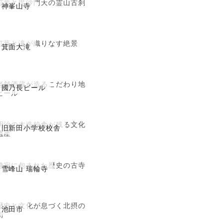
紅葉と毘沙門天の霊山古刹
神峯山寺
紅葉と滝が織りなす絶景
箕面大滝
老舗酒蔵が造るこだわり地
國乃長ビール
ビール
明治の木造校舎が残る文化
旧新田小学校校舎
遺産
静寂に包まれた歴史の古寺
雪峰山 瑞輪寺
歴史と文化が息づく北摂の
池田市
街