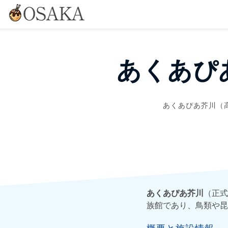
あくあぴ
あくあぴあ芥川（
あくあぴあ芥川
（正式
族館であり、鳥類や昆
概要と施設情報