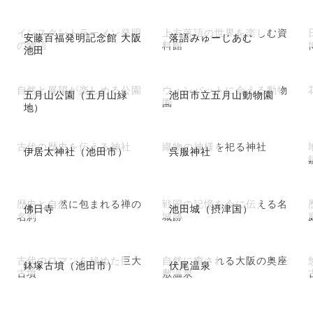
インスタントラーメン発明
上方落語の世界を楽しむ資
安藤百福発明記念館 大阪
落語みゅーじあむ
の物語
料館
池田
自然と展望が楽しめる公園
ウォンバットに会える動物
五月山公園（五月山緑
池田市立五月山動物園
園
地）
古代の歴史を伝える神社
織物の神様を祀る神社
伊居太神社（池田市）
呉服神社
歴史と自然に包まれる禅の
戦国の記憶を今に伝える名
佛日寺
池田城（摂津国）
名刹
城跡
古代のロマンを秘めた巨大
自然に癒される大阪の奥座
鉢塚古墳（池田市）
伏尾温泉
古墳
敷温泉