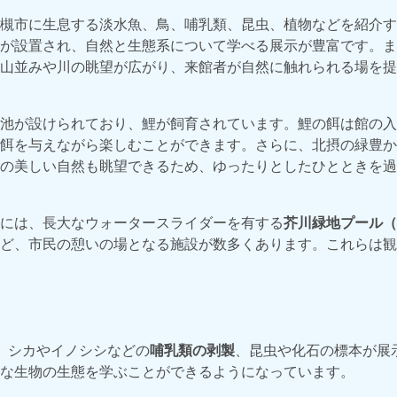
槻市に生息する淡水魚、鳥、哺乳類、昆虫、植物などを紹介す
が設置され、自然と生態系について学べる展示が豊富です。ま
山並みや川の眺望が広がり、来館者が自然に触れられる場を提
池が設けられており、鯉が飼育されています。鯉の餌は館の入
餌を与えながら楽しむことができます。さらに、北摂の緑豊か
の美しい自然も眺望できるため、ゆったりとしたひとときを過
には、長大なウォータースライダーを有する
芥川緑地プール（
ど、市民の憩いの場となる施設が数多くあります。これらは観
、シカやイノシシなどの
哺乳類の剥製
、昆虫や化石の標本が展
な生物の生態を学ぶことができるようになっています。