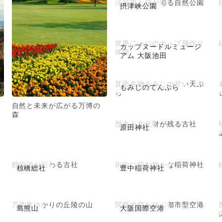
渓谷美と桜が彩る自然公園
摂津峡公園
世界に一つのカップ麺作り
カップヌードルミュージ
体験
アム 大阪池田
箕面名物もみじの甘い天ぷ
もみじのてんぷら
ら
自然と未来が広がる万博の
森
歴史と文化財が残る古社
原田神社
鯉伝説が伝わる古社
街中に佇む静かな稲荷神社
椋橋総社
豊中稲荷神社
万葉集ゆかりの丘陵の山
関西の空を結ぶ都市型空港
島熊山
大阪国際空港