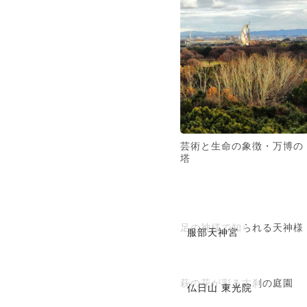
芸術と生命の象徴・万博の
塔
足の神様で知られる天神様
服部天神宮
萩の花が彩る古刹の庭園
仏日山 東光院