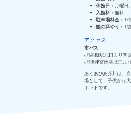
休館日：
月曜日、
入館料：
無料
駐車場料金：
1
鯉の餌やり：
1
アクセス
市バス
JR高槻駅北口より関
JR摂津富田駅北口よ
あくあぴあ芥川は、自
場として、子供から大
ポットです。