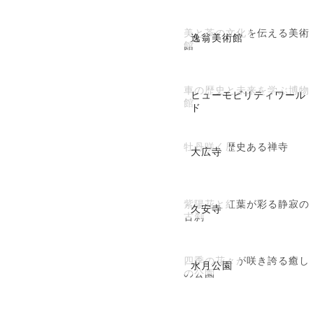
美と茶の文化を伝える美術
逸翁美術館
館
車の歴史と未来を学ぶ博物
ヒューモビリティワール
館
ド
牡丹咲く歴史ある禅寺
大広寺
紫陽花と紅葉が彩る静寂の
久安寺
古刹
四季の花々が咲き誇る癒し
水月公園
の公園