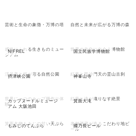
芸術と生命の象徴・万博の塔
自然と未来が広がる万博の森
感性にふれる生きものミュー
世界の文化に出会う博物館
NIFREL
国立民族学博物館
ジアム
渓谷美と桜が彩る自然公園
紅葉と毘沙門天の霊山古刹
摂津峡公園
神峯山寺
世界に一つのカップ麺作り体
紅葉と滝が織りなす絶景
カップヌードルミュージ
箕面大滝
験
アム 大阪池田
箕面名物もみじの甘い天ぷら
老舗酒蔵が造るこだわり地ビ
もみじのてんぷら
國乃長ビール
ール