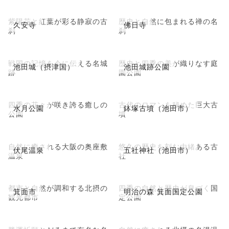
紫陽花と紅葉が彩る静寂の古
歴史と自然に包まれる禅の名
久安寺
佛日寺
刹
刹
戦国の記憶を今に伝える名城
歴史と四季の美が織りなす庭
池田城（摂津国）
池田城跡公園
跡
園公園
四季の花々が咲き誇る癒しの
古代のロマンを秘めた巨大古
水月公園
鉢塚古墳（池田市）
公園
墳
自然に癒される大阪の奥座敷
悠久の歴史を刻む由緒ある古
伏尾温泉
五社神社（池田市）
温泉
社
都市と自然が調和する北摂の
四季の自然と歴史が息づく国
箕面市
明治の森 箕面国定公園
観光都市
定公園