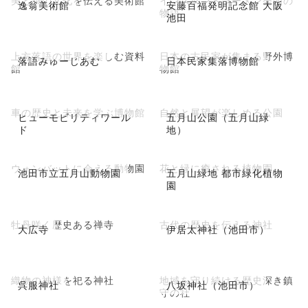
逸翁美術館
安藤百福発明記念館 大阪
物語
池田
上方落語の世界を楽しむ資料
日本の古民家が集まる野外博
落語みゅーじあむ
日本民家集落博物館
館
物館
車の歴史と未来を学ぶ博物館
自然と展望が楽しめる公園
ヒューモビリティワール
五月山公園（五月山緑
ド
地）
ウォンバットに会える動物園
花と緑に癒される植物園
池田市立五月山動物園
五月山緑地 都市緑化植物
園
牡丹咲く歴史ある禅寺
古代の歴史を伝える神社
大広寺
伊居太神社（池田市）
織物の神様を祀る神社
地域を守り続ける歴史深き鎮
呉服神社
八坂神社（池田市）
守の社