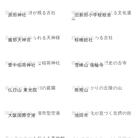
歴史と文化財が残る古社
明治の木造校舎が残る文化遺
原田神社
旧新田小学校校舎
産
足の神様で知られる天神様
鯉伝説が伝わる古社
服部天神宮
椋橋総社
街中に佇む静かな稲荷神社
静寂に包まれた歴史の古寺
豊中稲荷神社
雪峰山 瑞輪寺
萩の花が彩る古刹の庭園
万葉集ゆかりの丘陵の山
仏日山 東光院
島熊山
関西の空を結ぶ都市型空港
歴史と文化が息づく北摂の街
大阪国際空港
池田市
美と茶の文化を伝える美術館
インスタントラーメン発明の