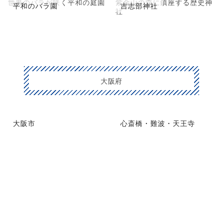
世界のバラが咲く平和の庭園
紫金山の森に鎮座する歴史神
平和のバラ園
吉志部神社
社
大阪府
大阪市
心斎橋・難波・天王寺