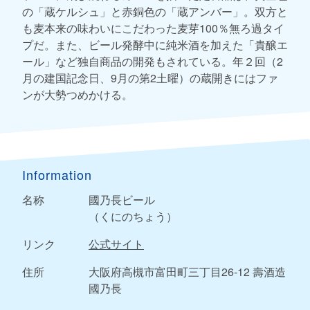
の「蔵ケルシュ」と赤銅色の「蔵アンバー」。双方と
も麦本来の味わいにこだわった麦芽100％無ろ過タイ
プだ。また、ビール発酵中に純米酒を加えた「貴醸エ
ール」など独自商品の開発もされている。年２回（2
月の建国記念日、9月の第2土曜）の蔵開きにはファ
ンが大勢つめかける。
Information
名称
國乃長ビール
（くにのちょう）
リンク
公式サイト
住所
大阪府高槻市富田町三丁目26-12 壽酒造
國乃長