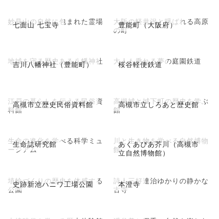
妙見山の自然に包まれた霊場
大阪の軽井沢と呼ばれる高原
七面山 七宝寺
豊能町（大阪府）
の町
地域を守る歴史ある八幡神社
大人も乗れる夢の庭園鉄道
吉川八幡神社（豊能町）
桜谷軽便鉄道
江戸の暮らしを伝える民俗資
高槻城と城下町の歴史を学ぶ
高槻市立歴史民俗資料館
高槻市立しろあと歴史館
料館
館
生命の進化を学べる科学ミュ
川と生き物を学べる自然博物
生命誌研究館
あくあぴあ芥川（高槻市
ージアム
館
立自然博物館）
埴輪づくりの歴史を体感する
詩人三好達治ゆかりの静かな
史跡新池ハニワ工場公園
本澄寺
公園
古寺