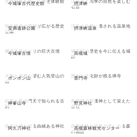
古墳時代を学べる歴史体験館
渓谷美と四季の自然を楽しむ
今城塚古代歴史館
摂津峡
名勝
弥生時代の遺跡が広がる歴史
渓谷の自然に癒される温泉地
安満遺跡公園
摂津峡温泉
公園
継体天皇ゆかりの巨大古墳
城下町の歴史を今に伝える城
今城塚古墳
高槻城
跡
大阪と京都を望む人気登山の
歴史と文化財が残る禅寺
ポンポン山
普門寺
山
紅葉と毘沙門天で知られる古
高槻城の守護神として栄えた
神峯山寺
野見神社
刹
古社
住吉大神を祀る由緒ある神社
自然体験と温泉が楽しめる森
阿久刀神社
高槻森林観光センター
の施設