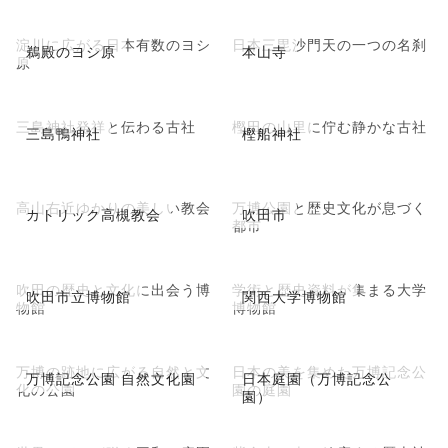
淀川に広がる日本有数のヨシ
日本三毘沙門天の一つの名刹
鵜殿のヨシ原
本山寺
原
三島神社発祥と伝わる古社
樫田の山里に佇む静かな古社
三島鴨神社
樫船神社
高山右近ゆかりの美しい教会
万博公園と歴史文化が息づく
カトリック高槻教会
吹田市
都市
吹田の歴史と文化に出会う博
学術と歴史資料が集まる大学
吹田市立博物館
関西大学博物館
物館
博物館
万博の跡地に広がる自然と文
日本の美を集めた万博記念公
万博記念公園 自然文化園
日本庭園（万博記念公
化の公園
園の庭園
園）