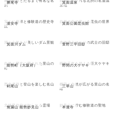
勝運祈願とだるまで有名な名
自然に癒される北摂の名湯温
勝尾寺
箕面温泉
刹
泉地
宝くじ発祥と修験道の歴史寺
自然の中で学べる昆虫の世界
瀧安寺
箕面公園昆虫館
院
湖と山並みが美しいダム景観
赤穂浪士ゆかりの武士の旧邸
箕面川ダム
萱野三平旧邸
自然と歴史に囲まれた里山の
樹齢千年を超える巨大ケヤキ
能勢町（大阪府）
野間の大ケヤキ
町
歴史遺跡と登山を楽しむ名山
棚田と自然が広がる里山の名
剣尾山
三草山
峰
北極星信仰で知られる霊場
妙見山に佇む修験道の聖地
無漏山 能勢妙見山
本瀧寺