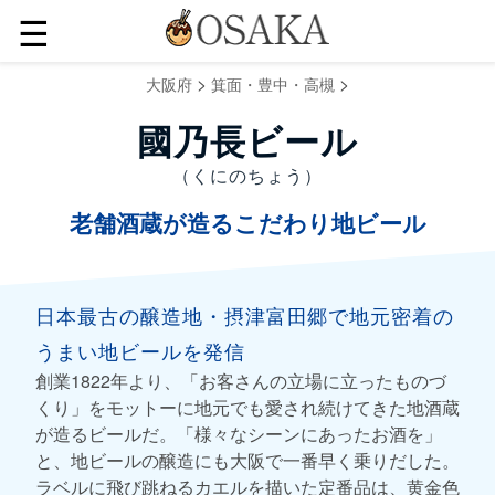
☰
>
>
大阪府
箕面・豊中・高槻
國乃長ビール
（くにのちょう）
老舗酒蔵が造るこだわり地ビール
日本最古の醸造地・摂津富田郷で地元密着の
うまい地ビールを発信
創業1822年より、「お客さんの立場に立ったものづ
くり」をモットーに地元でも愛され続けてきた地酒蔵
が造るビールだ。「様々なシーンにあったお酒を」
と、地ビールの醸造にも大阪で一番早く乗りだした。
ラベルに飛び跳ねるカエルを描いた定番品は、黄金色