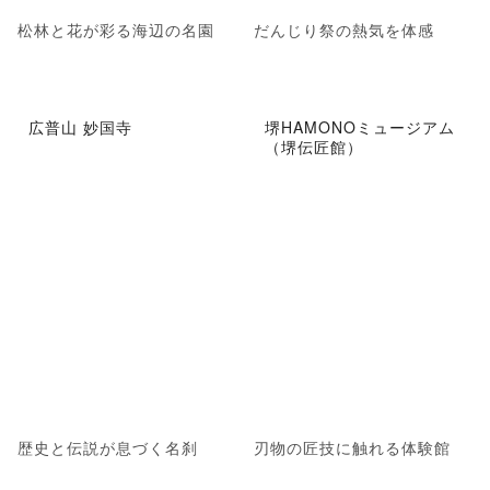
松林と花が彩る海辺の名園
だんじり祭の熱気を体感
広普山 妙国寺
堺HAMONOミュージアム
（堺伝匠館）
歴史と伝説が息づく名刹
刃物の匠技に触れる体験館