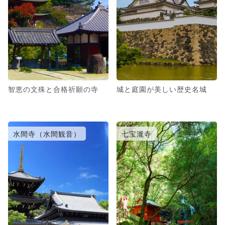
智恵の文殊と合格祈願の寺
城と庭園が美しい歴史名城
水間寺（水間観音）
七宝瀧寺