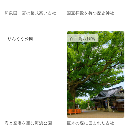
和泉国一宮の格式高い古社
国宝拝殿を持つ歴史神社
りんくう公園
百舌鳥八幡宮
海と空港を望む海浜公園
巨木の森に囲まれた古社