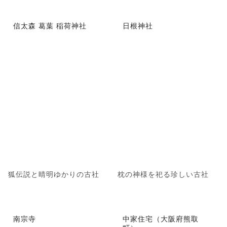
信太森 葛葉 稲荷神社
日根神社
狐伝説と晴明ゆかりの古社
枕の神様を祀る珍しい古社
南宗寺
中家住宅（大阪府熊取