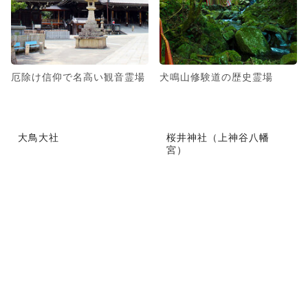
厄除け信仰で名高い観音霊場
犬鳴山修験道の歴史霊場
大鳥大社
桜井神社（上神谷八幡
宮）