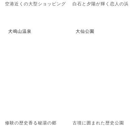
空港近くの大型ショッピング
白石と夕陽が輝く恋人の浜
犬鳴山温泉
大仙公園
修験の歴史香る秘湯の郷
古墳に囲まれた歴史公園