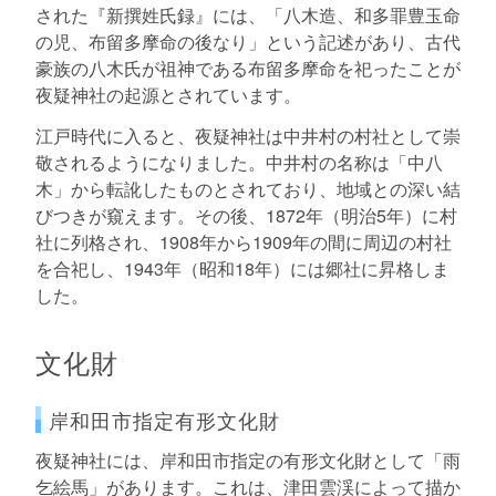
された『新撰姓氏録』には、「八木造、和多罪豊玉命
の児、布留多摩命の後なり」という記述があり、古代
豪族の八木氏が祖神である布留多摩命を祀ったことが
夜疑神社の起源とされています。
江戸時代に入ると、夜疑神社は中井村の村社として崇
敬されるようになりました。中井村の名称は「中八
木」から転訛したものとされており、地域との深い結
びつきが窺えます。その後、1872年（明治5年）に村
社に列格され、1908年から1909年の間に周辺の村社
を合祀し、1943年（昭和18年）には郷社に昇格しま
した。
文化財
岸和田市指定有形文化財
夜疑神社には、岸和田市指定の有形文化財として「雨
乞絵馬」があります。これは、津田雲渓によって描か