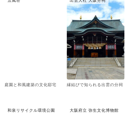
五風荘
出雲大社 大阪分祠
庭園と和風建築の文化邸宅
縁結びで知られる出雲の分祠
和泉リサイクル環境公園
大阪府立 弥生文化博物館