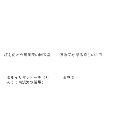
釘を使わぬ建築美の国宝堂
紫陽花が彩る癒しの古寺
タルイサザンビーチ（り
山中渓
んくう南浜海水浴場）