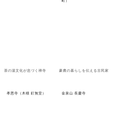
町）
茶の湯文化が息づく禅寺
豪農の暮らしを伝える古民家
孝恩寺（木積 釘無堂）
金泉山 長慶寺