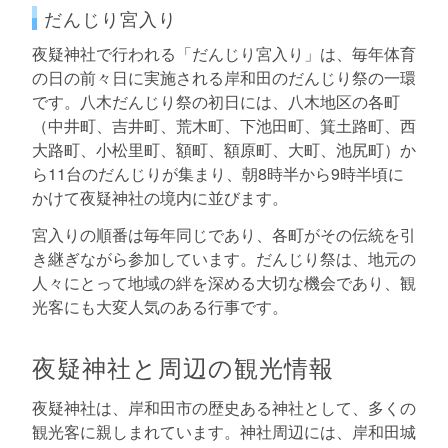
だんじり宮入り
夜疑神社で行われる「だんじり宮入り」は、毎年体育
の日の前々日に実施される岸和田のだんじり祭の一環
です。八木だんじり祭の初日には、八木地区の各町
（中井町、吉井町、荒木町、下池田町、箕土路町、西
大路町、小松里町、額町、額原町、大町、池尻町）か
ら11台のだんじりが集まり、朝8時半から9時半頃に
かけて夜疑神社の境内に並びます。
宮入りの順番は毎年同じであり、各町がその伝統を引
き継ぎながら参加しています。だんじり祭は、地元の
人々にとって地域の絆を深める大切な機会であり、観
光客にも大変人気のある行事です。
夜疑神社と周辺の観光情報
夜疑神社は、岸和田市の歴史ある神社として、多くの
観光客に親しまれています。神社周辺には、岸和田城