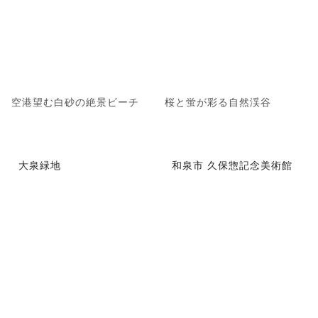
空港望む白砂の絶景ビーチ
桜と蛍が彩る自然渓谷
大泉緑地
和泉市 久保惣記念美術館