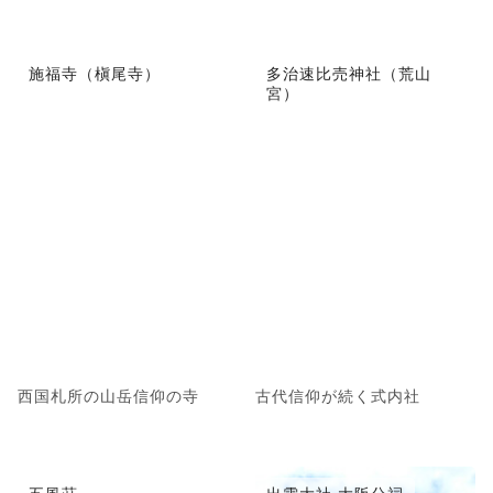
施福寺（槇尾寺）
多治速比売神社（荒山
宮）
西国札所の山岳信仰の寺
古代信仰が続く式内社