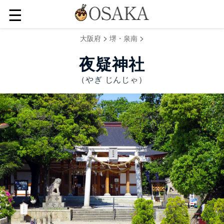
☰
>
>
大阪府
堺・泉南
夜疑神社
（やぎ じんじゃ）