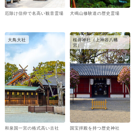
厄除け信仰で名高い観音霊場
犬鳴山修験道の歴史霊場
大鳥大社
桜井神社（上神谷八幡
宮）
和泉国一宮の格式高い古社
国宝拝殿を持つ歴史神社