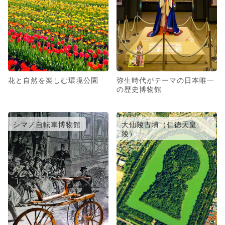
花と自然を楽しむ環境公園
弥生時代がテーマの日本唯一
の歴史博物館
シマノ自転車博物館
大仙陵古墳（仁徳天皇
陵）