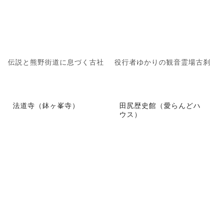
伝説と熊野街道に息づく古社
役行者ゆかりの観音霊場古刹
法道寺（鉢ヶ峯寺）
田尻歴史館（愛らんどハ
ウス）