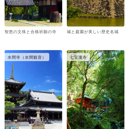
智恵の文殊と合格祈願の寺
城と庭園が美しい歴史名城
水間寺（水間観音）
七宝瀧寺