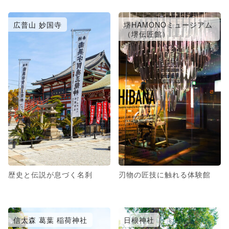
広普山 妙国寺
堺HAMONOミュージアム
（堺伝匠館）
歴史と伝説が息づく名刹
刃物の匠技に触れる体験館
信太森 葛葉 稲荷神社
日根神社