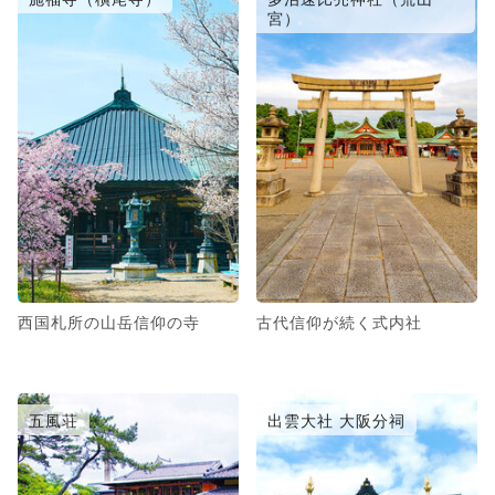
宮）
西国札所の山岳信仰の寺
古代信仰が続く式内社
五風荘
出雲大社 大阪分祠