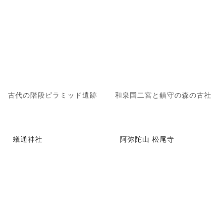
古代の階段ピラミッド遺跡
和泉国二宮と鎮守の森の古社
蟻通神社
阿弥陀山 松尾寺