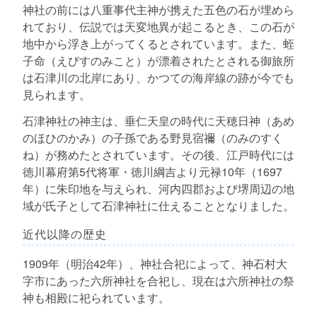
神社の前には八重事代主神が携えた五色の石が埋めら
れており、伝説では天変地異が起こるとき、この石が
地中から浮き上がってくるとされています。また、蛭
子命（えびすのみこと）が漂着されたとされる御旅所
は石津川の北岸にあり、かつての海岸線の跡が今でも
見られます。
石津神社の神主は、垂仁天皇の時代に天穂日神（あめ
のほひのかみ）の子孫である野見宿禰（のみのすく
ね）が務めたとされています。その後、江戸時代には
徳川幕府第5代将軍・徳川綱吉より元禄10年（1697
年）に朱印地を与えられ、河内四郡および堺周辺の地
域が氏子として石津神社に仕えることとなりました。
近代以降の歴史
1909年（明治42年）、神社合祀によって、神石村大
字市にあった六所神社を合祀し、現在は六所神社の祭
神も相殿に祀られています。