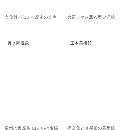
文化財が伝える歴史の古刹
大正ロマン薫る歴史洋館
奥水間温泉
正木美術館
泉州の奥座敷 山あいの名湯
禅文化と水墨画の美術館