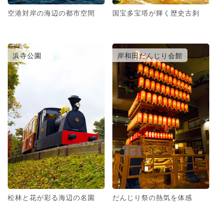
空港対岸の海辺の都市空間
国宝多宝塔が輝く歴史古刹
浜寺公園
岸和田だんじり会館
松林と花が彩る海辺の名園
だんじり祭の熱気を体感