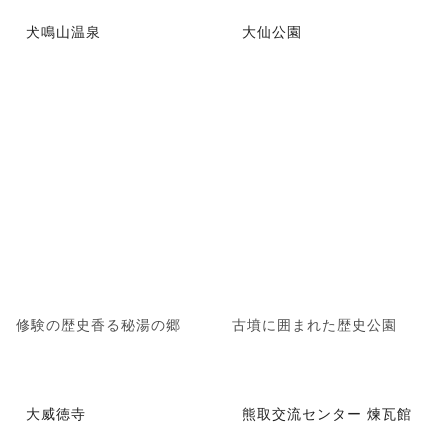
犬鳴山温泉
大仙公園
修験の歴史香る秘湯の郷
古墳に囲まれた歴史公園
大威徳寺
熊取交流センター 煉瓦館