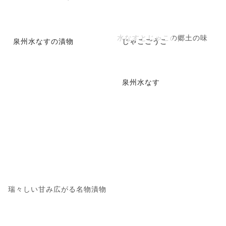
水なすとじゃこの郷土の味
泉州水なすの漬物
じゃこごうこ
泉州水なす
瑞々しい甘み広がる名物漬物