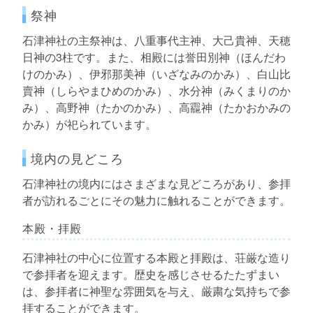
祭神
石津神社の主祭神は、八重事代主神、大己貴神、天穂
日神の3柱です。また、相殿には誉田別神（ほんだわ
けのかみ）、伊邪那美神（いざなみのかみ）、白山比
賣神（しらやまひめのかみ）、水分神（みくまりのか
み）、高野神（たかのかみ）、高龗神（たかおかみの
かみ）が祀られています。
境内の見どころ
石津神社の境内にはさまざまな見どころがあり、参拝
者が訪れるごとにその魅力に触れることができます。
本殿・拝殿
石津神社の中心に位置する本殿と拝殿は、荘厳な造り
で参拝者を迎えます。歴史を感じさせるたたずまい
は、参拝者に神聖な雰囲気を与え、厳粛な気持ちで参
拝することができます。