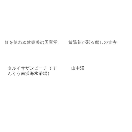
釘を使わぬ建築美の国宝堂
紫陽花が彩る癒しの古寺
タルイサザンビーチ（り
山中渓
んくう南浜海水浴場）