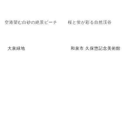
空港望む白砂の絶景ビーチ
桜と蛍が彩る自然渓谷
大泉緑地
和泉市 久保惣記念美術館