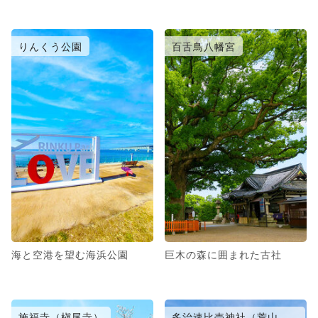
りんくう公園
百舌鳥八幡宮
海と空港を望む海浜公園
巨木の森に囲まれた古社
施福寺（槇尾寺）
多治速比売神社（荒山