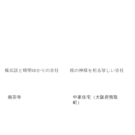
狐伝説と晴明ゆかりの古社
枕の神様を祀る珍しい古社
南宗寺
中家住宅（大阪府熊取
町）