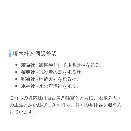
境内社と周辺施設
若宮社
- 御祭神として少名彦神を祀る。
招魂社
- 戦没者の霊を祀る社。
稲荷社
- 稲荷大神を祀る社。
水神社
- 水の守護神を祀る。
これらの境内社は百舌鳥八幡宮とともに、地域の人々
の生活と深い結びつきを持ち、多くの参拝客を迎え入
れています。