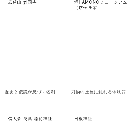
広普山 妙国寺
堺HAMONOミュージアム
（堺伝匠館）
歴史と伝説が息づく名刹
刃物の匠技に触れる体験館
信太森 葛葉 稲荷神社
日根神社