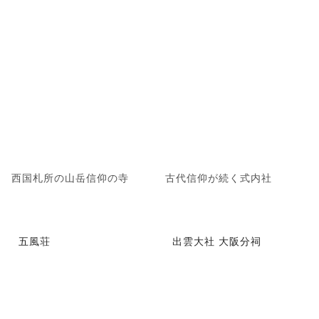
西国札所の山岳信仰の寺
古代信仰が続く式内社
五風荘
出雲大社 大阪分祠