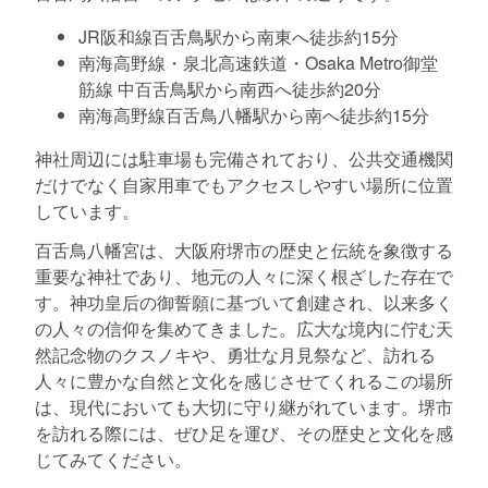
JR阪和線百舌鳥駅から南東へ徒歩約15分
南海高野線・泉北高速鉄道・Osaka Metro御堂
筋線 中百舌鳥駅から南西へ徒歩約20分
南海高野線百舌鳥八幡駅から南へ徒歩約15分
神社周辺には駐車場も完備されており、公共交通機関
だけでなく自家用車でもアクセスしやすい場所に位置
しています。
百舌鳥八幡宮は、大阪府堺市の歴史と伝統を象徴する
重要な神社であり、地元の人々に深く根ざした存在で
す。神功皇后の御誓願に基づいて創建され、以来多く
の人々の信仰を集めてきました。広大な境内に佇む天
然記念物のクスノキや、勇壮な月見祭など、訪れる
人々に豊かな自然と文化を感じさせてくれるこの場所
は、現代においても大切に守り継がれています。堺市
を訪れる際には、ぜひ足を運び、その歴史と文化を感
じてみてください。