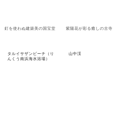
釘を使わぬ建築美の国宝堂
紫陽花が彩る癒しの古寺
タルイサザンビーチ（り
山中渓
んくう南浜海水浴場）