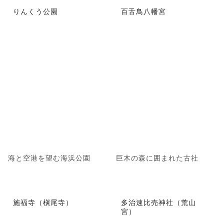
りんくう公園
百舌鳥八幡宮
海と空港を望む海浜公園
巨木の森に囲まれた古社
施福寺（槇尾寺）
多治速比売神社（荒山
宮）