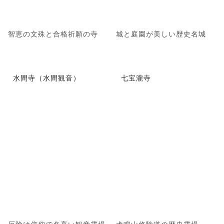
智恵の文殊と合格祈願の寺
城と庭園が美しい歴史名城
水間寺（水間観音）
七宝瀧寺