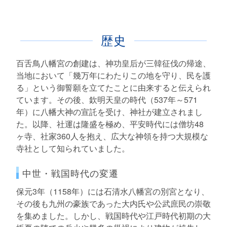
歴史
百舌鳥八幡宮の創建は、神功皇后が三韓征伐の帰途、
当地において「幾万年にわたりこの地を守り、民を護
る」という御誓願を立てたことに由来すると伝えられ
ています。その後、欽明天皇の時代（537年～571
年）に八幡大神の宣託を受け、神社が建立されまし
た。以降、社運は隆盛を極め、平安時代には僧坊48
ヶ寺、社家360人を抱え、広大な神領を持つ大規模な
寺社として知られていました。
中世・戦国時代の変遷
保元3年（1158年）には石清水八幡宮の別宮となり、
その後も九州の豪族であった大内氏や公武庶民の崇敬
を集めました。しかし、戦国時代や江戸時代初期の大