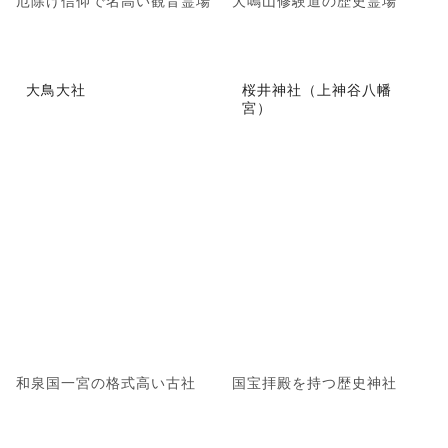
厄除け信仰で名高い観音霊場
犬鳴山修験道の歴史霊場
大鳥大社
桜井神社（上神谷八幡
宮）
和泉国一宮の格式高い古社
国宝拝殿を持つ歴史神社