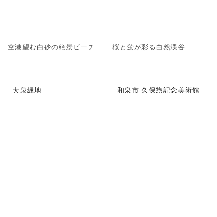
空港望む白砂の絶景ビーチ
桜と蛍が彩る自然渓谷
大泉緑地
和泉市 久保惣記念美術館