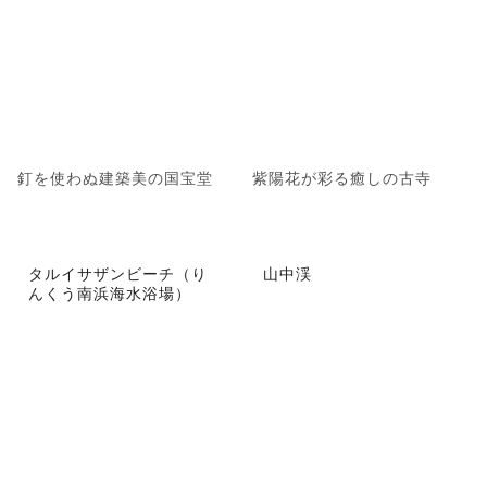
釘を使わぬ建築美の国宝堂
紫陽花が彩る癒しの古寺
タルイサザンビーチ（り
山中渓
んくう南浜海水浴場）