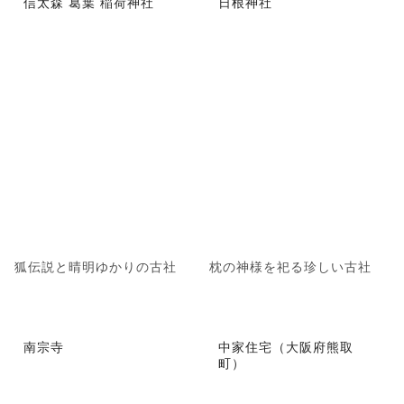
信太森 葛葉 稲荷神社
日根神社
狐伝説と晴明ゆかりの古社
枕の神様を祀る珍しい古社
南宗寺
中家住宅（大阪府熊取
町）