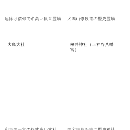
厄除け信仰で名高い観音霊場
犬鳴山修験道の歴史霊場
大鳥大社
桜井神社（上神谷八幡
宮）
和泉国一宮の格式高い古社
国宝拝殿を持つ歴史神社