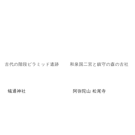
古代の階段ピラミッド遺跡
和泉国二宮と鎮守の森の古社
蟻通神社
阿弥陀山 松尾寺