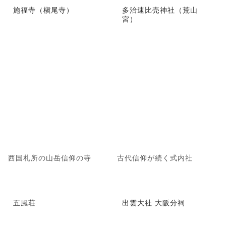
施福寺（槇尾寺）
多治速比売神社（荒山
宮）
西国札所の山岳信仰の寺
古代信仰が続く式内社
五風荘
出雲大社 大阪分祠