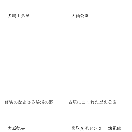
犬鳴山温泉
大仙公園
修験の歴史香る秘湯の郷
古墳に囲まれた歴史公園
大威徳寺
熊取交流センター 煉瓦館