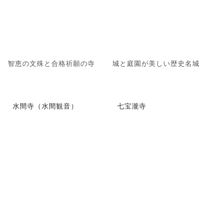
智恵の文殊と合格祈願の寺
城と庭園が美しい歴史名城
水間寺（水間観音）
七宝瀧寺