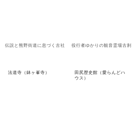
伝説と熊野街道に息づく古社
役行者ゆかりの観音霊場古刹
法道寺（鉢ヶ峯寺）
田尻歴史館（愛らんどハ
ウス）