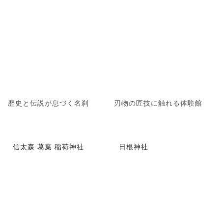
歴史と伝説が息づく名刹
刃物の匠技に触れる体験館
信太森 葛葉 稲荷神社
日根神社