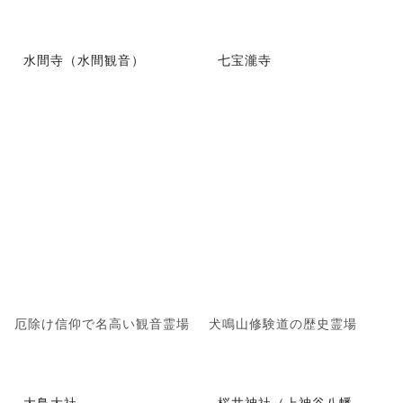
水間寺（水間観音）
七宝瀧寺
厄除け信仰で名高い観音霊場
犬鳴山修験道の歴史霊場
大鳥大社
桜井神社（上神谷八幡