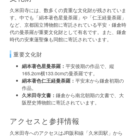
久米田寺には、数多くの貴重な文化財が残されていま
す。中でも「絹本著色星曼荼羅」や「仁王経曼荼羅」
など、京都国立博物館に寄託されている平安・鎌倉時
代の曼荼羅が重要文化財として有名です。また、鎌倉
時代の安東蓮聖像も同館に寄託されています。
重要文化財
絹本著色星曼荼羅：
平安後期の作品で、縦
165.2cm横133.0cmの曼荼羅です。
絹本著色仁王経曼荼羅：
平安末から鎌倉初期の
作品。
久米田寺文書：
鎌倉から南北朝期の文書で、大
阪歴史博物館に寄託されています。
アクセスと参拝情報
久米田寺へのアクセスはJR阪和線「久米田駅」から