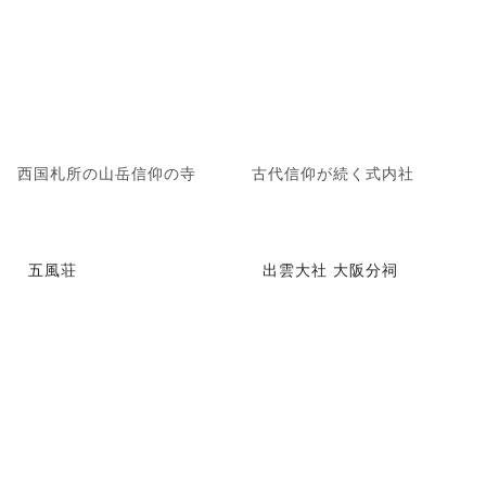
西国札所の山岳信仰の寺
古代信仰が続く式内社
五風荘
出雲大社 大阪分祠