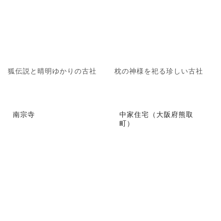
狐伝説と晴明ゆかりの古社
枕の神様を祀る珍しい古社
南宗寺
中家住宅（大阪府熊取
町）