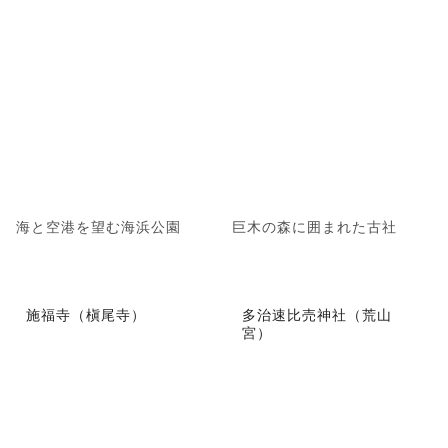
海と空港を望む海浜公園
巨木の森に囲まれた古社
施福寺（槇尾寺）
多治速比売神社（荒山
宮）