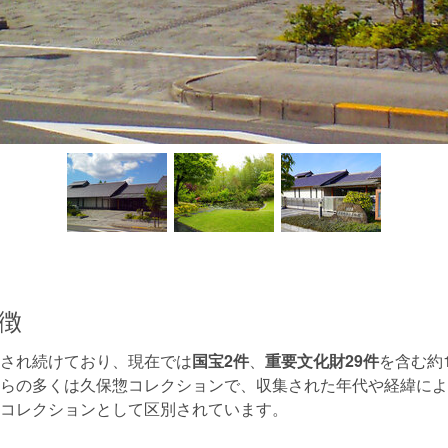
徴
され続けており、現在では
国宝2件
、
重要文化財29件
を含む約1
らの多くは久保惣コレクションで、収集された年代や経緯によ
コレクションとして区別されています。