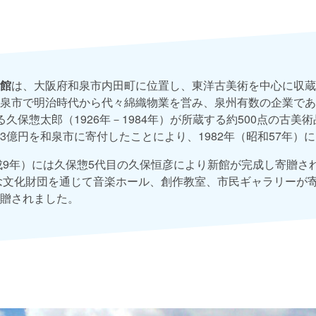
館
は、大阪府和泉市内田町に位置し、東洋古美術を中心に収蔵
泉市で明治時代から代々綿織物業を営み、泉州有数の企業であ
久保惣太郎（1926年－1984年）が所蔵する約500点の古美
3億円を和泉市に寄付したことにより、1982年（昭和57年）
平成9年）には久保惣5代目の久保恒彦により新館が完成し寄贈さ
記念文化財団を通じて音楽ホール、創作教室、市民ギャラリーが寄
贈されました。