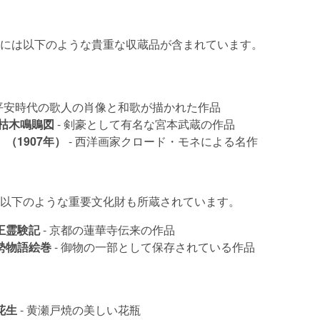
には以下のような貴重な収蔵品が含まれています。
 平安時代の歌人の肖像と和歌が描かれた作品
 枯木鳴鵙図
- 剣豪として有名な宮本武蔵の作品
（1907年）
- 西洋画家クロード・モネによる名作
以下のような重要文化財も所蔵されています。
王霊験記
- 京都の蓮華寺伝来の作品
勢物語絵巻
- 御物の一部として保存されている作品
花生
- 黄瀬戸焼の美しい花瓶