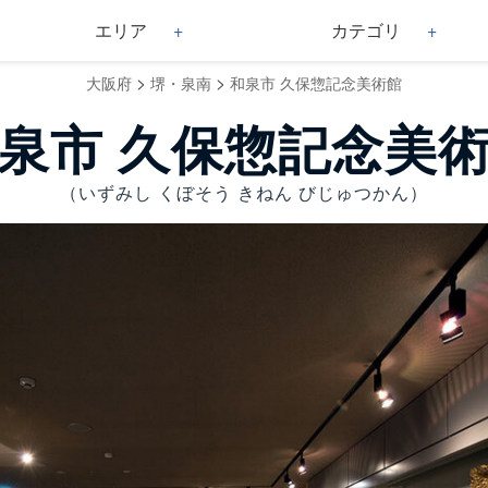
エリア
カテゴリ
>
>
大阪府
堺・泉南
和泉市 久保惣記念美術館
泉市 久保惣記念美
（いずみし くぼそう きねん びじゅつかん）