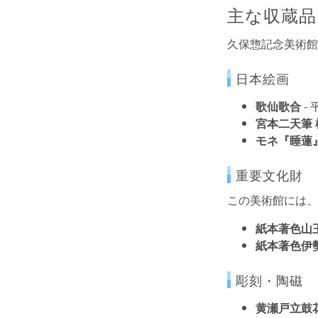
主な収蔵品
久保惣記念美術館
日本絵画
歌仙歌合
-
宮本二天筆
モネ『睡蓮』
重要文化財
この美術館には、
紙本著色山
紙本著色伊
彫刻・陶磁
黄瀬戸立鼓