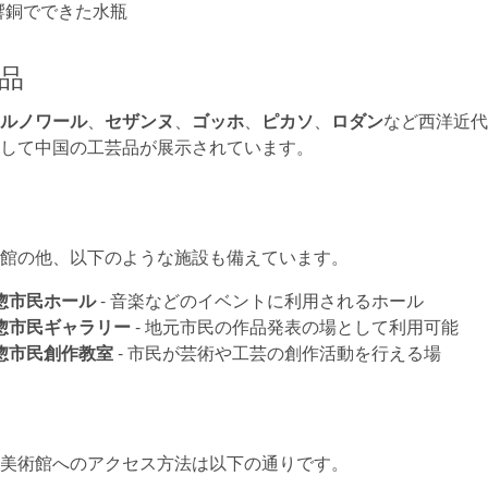
 響銅でできた水瓶
品
ルノワール
、
セザンヌ
、
ゴッホ
、
ピカソ
、
ロダン
など西洋近代
して中国の工芸品が展示されています。
館の他、以下のような施設も備えています。
惣市民ホール
- 音楽などのイベントに利用されるホール
惣市民ギャラリー
- 地元市民の作品発表の場として利用可能
惣市民創作教室
- 市民が芸術や工芸の創作活動を行える場
美術館へのアクセス方法は以下の通りです。