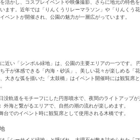
を活かし、コスプレイベントや映像撮影、さらに地元の特色を
います。近年では「りんくうリレーマラソン」や「りんくう花
イベントが開催され、公園の魅力が一層広がっています。
に近い「シンボル緑地」は、公園の主要エリアの一つです。 
ち干が体感できる「内海・砂浜」、美しい花々が楽しめる「花
、大きな弧を描いた「太鼓橋」はイベント開催時には観覧席と
。
日没軌道をモチーフにした円形噴水で、夜間のライトアップが
：
外海と繋がるエリアで、自然の潮の流れが楽しめます。
舞台でのイベント時に観覧席として使用される木橋です。
地
は「シーサイド緑地」と呼ばれ、大理石が敷き詰められた「マ