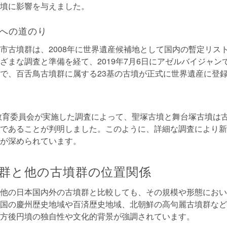
墳に影響を与えました。
への道のり
市古墳群は、2008年に世界遺産候補地として国内の暫定リス
ざまな調査と準備を経て、2019年7月6日にアゼルバイジャン
で、百舌鳥古墳群に属する23基の古墳が正式に世界遺産に登
市教育委員会が実施した調査によって、聖塚古墳と舞台塚古墳は
であることが判明しました。このように、詳細な調査により新
が深められています。
群と他の古墳群の位置関係
他の日本国内外の古墳群と比較しても、その規模や形態におい
国の慶州歴史地域や百済歴史地域、北朝鮮の高句麗古墳群など
方後円墳の独自性や文化的背景が強調されています。