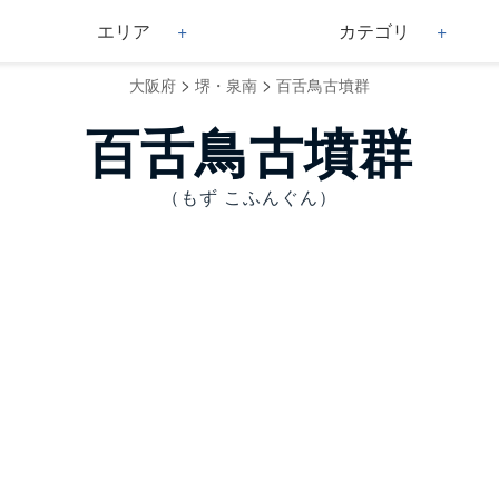
エリア
カテゴリ
>
>
大阪府
堺・泉南
百舌鳥古墳群
百舌鳥古墳群
（もず こふんぐん）