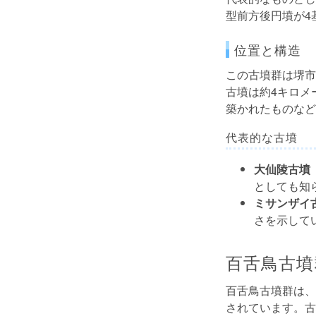
型前方後円墳が4
位置と構造
この古墳群は堺市
古墳は約4キロメ
築かれたものなど
代表的な古墳
大仙陵古墳
としても知
ミサンザイ
さを示して
百舌鳥古墳
百舌鳥古墳群は、
されています。古