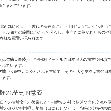
基含まれています。
北西部に位置し、古代の海岸線に近い上町台地に続く台地上に
ートル四方の範囲にわたって分布し、南向きに築かれたものや
多様な配置が見られます。
（伝仁徳天皇陵）
- 全長486メートルの日本最大の前方後円墳
られています。
古墳
- 伝履中天皇陵とされる古墳で、その壮大な規模は古代日
います。
群の歴史的意義
日本の古墳文化が繁栄した4～6世紀の社会構造や文化交流を
墳の形状や副葬品、埴輪（はにわ）などは、当時の技術や宗教