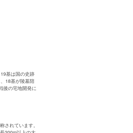
19基は国の史跡
、18基が陵墓陪
戦後の宅地開発に
称されています。
200m以上の大