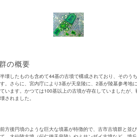
群の概要
半壊したものも含めて44基の古墳で構成されており、そのうち
す。さらに、宮内庁により3基が天皇陵に、2基が陵墓参考地に
ています。かつては100基以上の古墳が存在していましたが、
壊されました。
前方後円墳のような巨大な墳墓が特徴的で、古市古墳群と並び
て、大仙陵古墳（伝仁徳天皇陵）やミサンザイ古墳など、墳丘長