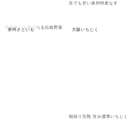
生でも甘い泉州特産なす
月見芋とも呼ばれる伝統野菜
泉州さといも
大阪いちじく
朝採り完熟 甘み濃厚いちじく