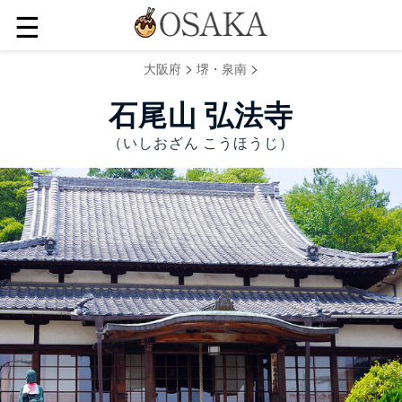
☰
>
>
大阪府
堺・泉南
石尾山 弘法寺
（いしおざん こうほうじ）