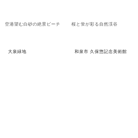
空港望む白砂の絶景ビーチ
桜と蛍が彩る自然渓谷
大泉緑地
和泉市 久保惣記念美術館