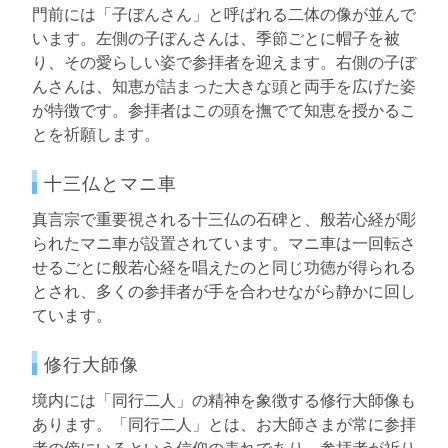
門前には「子ぼんさん」と呼ばれる二体の像が並んで
います。左側の子ぼんさんは、季節ごとに帽子を被
り、その愛らしい姿で参拝者を迎えます。右側の子ぼ
んさんは、知恵が詰まった大きな頭と両手を広げた姿
が特徴です。参拝者はこの頭を撫でて知恵を授かるこ
とを祈願します。
十三仏とマニ車
真言宗で重要視される十三仏の石碑と、般若心経が彫
られたマニ車が設置されています。マニ車は一回転さ
せるごとに般若心経を唱えたのと同じ功徳が得られる
とされ、多くの参拝者が手を合わせながら静かに回し
ています。
修行大師像
境内には「同行二人」の精神を象徴する修行大師像も
あります。「同行二人」とは、お大師さまが常に参拝
者の傍にいるという信仰の表れであり、参拝者が祈り