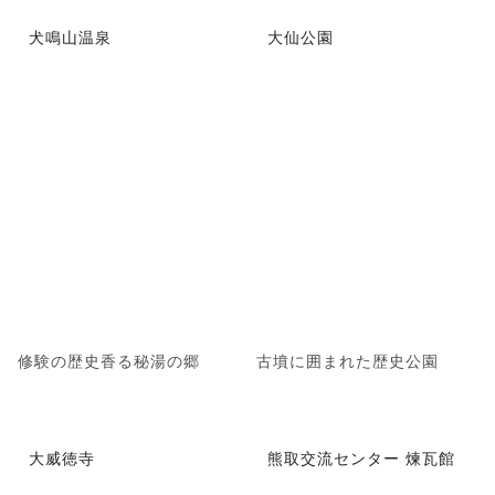
犬鳴山温泉
大仙公園
修験の歴史香る秘湯の郷
古墳に囲まれた歴史公園
大威徳寺
熊取交流センター 煉瓦館