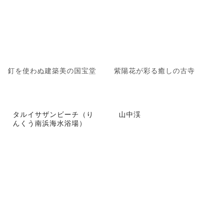
釘を使わぬ建築美の国宝堂
紫陽花が彩る癒しの古寺
タルイサザンビーチ（り
山中渓
んくう南浜海水浴場）