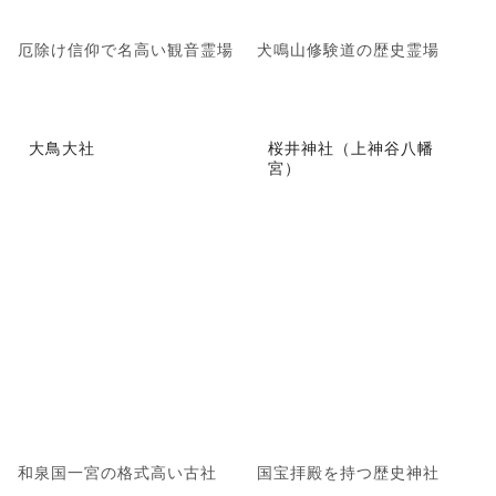
厄除け信仰で名高い観音霊場
犬鳴山修験道の歴史霊場
大鳥大社
桜井神社（上神谷八幡
宮）
和泉国一宮の格式高い古社
国宝拝殿を持つ歴史神社