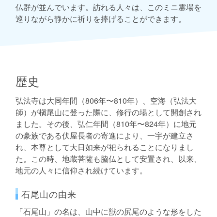
仏群が並んでいます。訪れる人々は、このミニ霊場を
巡りながら静かに祈りを捧げることができます。
歴史
弘法寺は大同年間（806年〜810年）、空海（弘法大
師）が槇尾山に登った際に、修行の場として開創され
ました。その後、弘仁年間（810年〜824年）に地元
の豪族である伏屋長者の寄進により、一宇が建立さ
れ、本尊として大日如来が祀られることになりまし
た。この時、地蔵菩薩も脇仏として安置され、以来、
地元の人々に信仰され続けています。
石尾山の由来
「石尾山」の名は、山中に獣の尻尾のような形をした