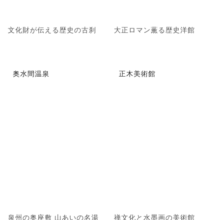
文化財が伝える歴史の古刹
大正ロマン薫る歴史洋館
奥水間温泉
正木美術館
泉州の奥座敷 山あいの名湯
禅文化と水墨画の美術館