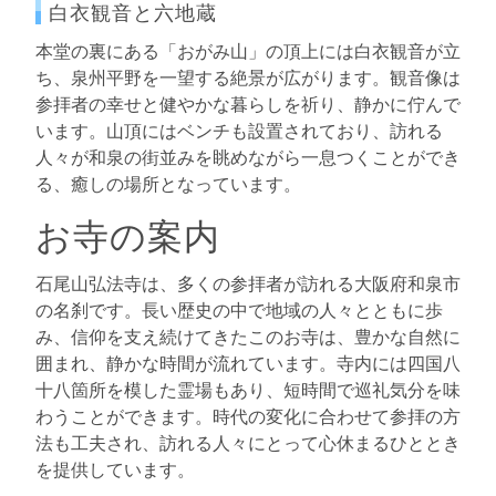
白衣観音と六地蔵
本堂の裏にある「おがみ山」の頂上には白衣観音が立
ち、泉州平野を一望する絶景が広がります。観音像は
参拝者の幸せと健やかな暮らしを祈り、静かに佇んで
います。山頂にはベンチも設置されており、訪れる
人々が和泉の街並みを眺めながら一息つくことができ
る、癒しの場所となっています。
お寺の案内
石尾山弘法寺は、多くの参拝者が訪れる大阪府和泉市
の名刹です。長い歴史の中で地域の人々とともに歩
み、信仰を支え続けてきたこのお寺は、豊かな自然に
囲まれ、静かな時間が流れています。寺内には四国八
十八箇所を模した霊場もあり、短時間で巡礼気分を味
わうことができます。時代の変化に合わせて参拝の方
法も工夫され、訪れる人々にとって心休まるひととき
を提供しています。