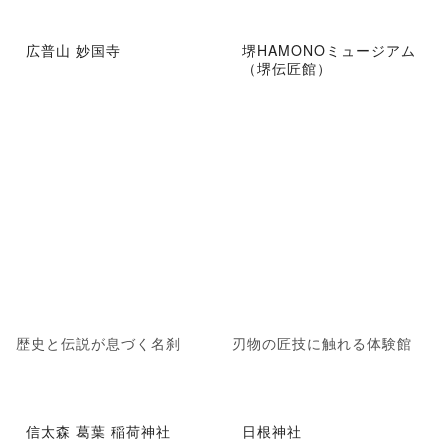
広普山 妙国寺
堺HAMONOミュージアム
（堺伝匠館）
歴史と伝説が息づく名刹
刃物の匠技に触れる体験館
信太森 葛葉 稲荷神社
日根神社