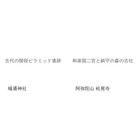
古代の階段ピラミッド遺跡
和泉国二宮と鎮守の森の古社
蟻通神社
阿弥陀山 松尾寺