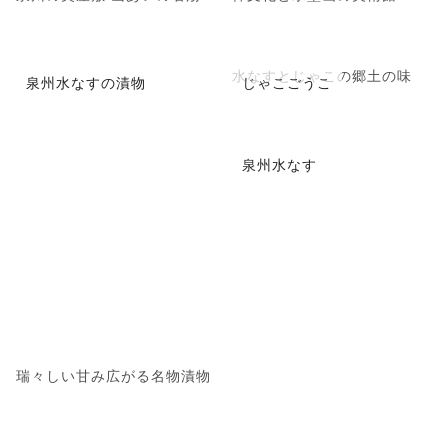
水なすとじゃこの郷土の味
泉州水なすの漬物
じゃこごうこ
泉州水なす
瑞々しい甘み広がる名物漬物