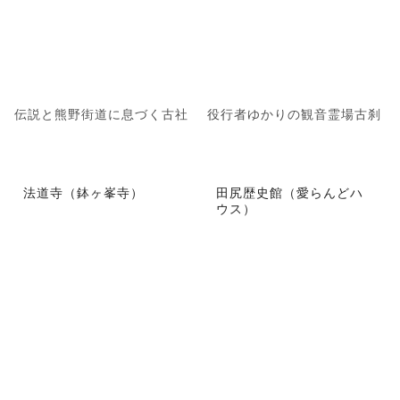
伝説と熊野街道に息づく古社
役行者ゆかりの観音霊場古刹
法道寺（鉢ヶ峯寺）
田尻歴史館（愛らんどハ
ウス）