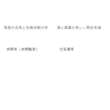
智恵の文殊と合格祈願の寺
城と庭園が美しい歴史名城
水間寺（水間観音）
七宝瀧寺