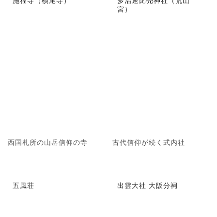
施福寺（槇尾寺）
多治速比売神社（荒山
宮）
西国札所の山岳信仰の寺
古代信仰が続く式内社
五風荘
出雲大社 大阪分祠