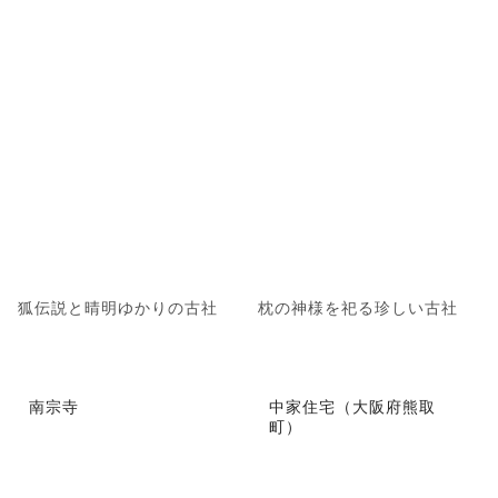
狐伝説と晴明ゆかりの古社
枕の神様を祀る珍しい古社
南宗寺
中家住宅（大阪府熊取
町）