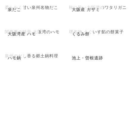
柔らかく甘い泉州名物だこ
秋に旨い大阪湾のワタリガニ
泉だこ
大阪産 ガザミ
関西夏の味覚 大阪湾のハモ
堺名物 うぐいす餡の餅菓子
大阪湾産 ハモ
くるみ餅
泉州のだし香る郷土鍋料理
ハモ鍋
池上・曽根遺跡