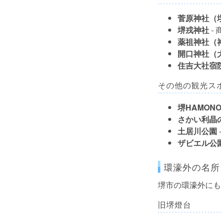
菅原神社（
堺戎神社
-
薬祖神社（
開口神社（
住吉大社宿
その他の観光ス
堺HAMON
さかい利晶
土居川公園
ザビエル公
環濠外の名所
堺市の環濠外にも
旧堺燈台