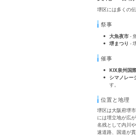
堺区には多くの伝
祭事
大魚夜市
-
堺まつり
-
催事
KIX泉州国
シマノレー
す。
位置と地理
堺区は大阪府堺市
には埋立地が広が
名残として内川や
速道路、国道が貫