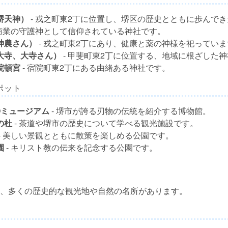
堺天神）
- 戎之町東2丁に位置し、堺区の歴史とともに歩んで
 商業の守護神として信仰されている神社です。
神農さん）
- 戎之町東2丁にあり、健康と薬の神様を祀っていま
大寺、大寺さん）
- 甲斐町東2丁に位置する、地域に根ざした
院頓宮
- 宿院町東2丁にある由緒ある神社です。
ポット
Oミュージアム
- 堺市が誇る刃物の伝統を紹介する博物館。
の杜
- 茶道や堺市の歴史について学べる観光施設です。
- 美しい景観とともに散策を楽しめる公園です。
園
- キリスト教の伝来を記念する公園です。
、多くの歴史的な観光地や自然の名所があります。