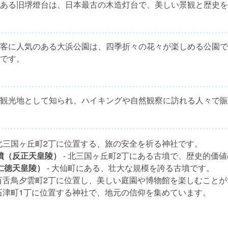
ある旧堺燈台は、日本最古の木造灯台で、美しい景観と歴史を
客に人気のある大浜公園は、四季折々の花々が楽しめる公園で
です。
観光地として知られ、ハイキングや自然観察に訪れる人々で賑
 北三国ヶ丘町2丁に位置する、旅の安全を祈る神社です。
墳（反正天皇陵）
- 北三国ヶ丘町2丁にある古墳で、歴史的価
仁徳天皇陵）
- 大仙町にある、壮大な規模を誇る古墳です。
 百舌鳥夕雲町2丁に位置し、美しい庭園や博物館を楽しむこと
 石津町1丁に位置する神社で、地元の信仰を集めています。