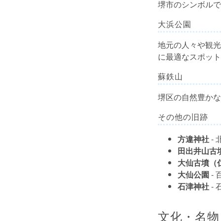
堺市のシンボルで
大浜公園
地元の人々や観光
に最適なスポット
蘇鉄山
堺区の自然豊かな
その他の旧跡
方違神社
-
田出井山古
大仙古墳（
大仙公園
-
石津神社
-
文化・名物