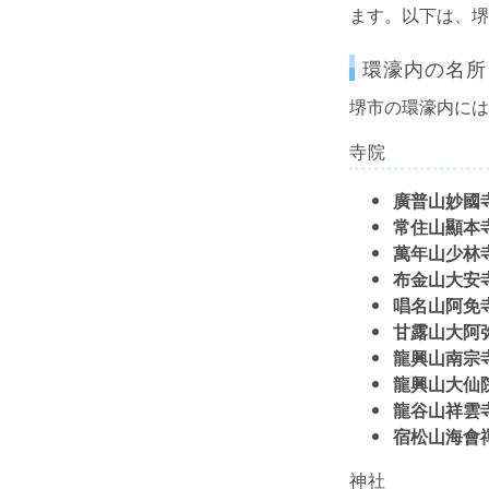
ます。以下は、堺
環濠内の名所
堺市の環濠内には
寺院
廣普山妙國
常住山顯本
萬年山少林
布金山大安
唱名山阿免
甘露山大阿
龍興山南宗
龍興山大仙
龍谷山祥雲
宿松山海會
神社