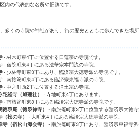
区内の代表的な名所や旧跡です。
、多くの寺院や神社があり、街の歴史とともに歩んできた場所
寺
- 材木町東4丁に位置する日蓮宗の寺院です。
寺
- 宿院町東4丁にある法華宗本門流の寺院。
寺
- 少林寺町東3丁にあり、臨済宗大徳寺派の寺院です。
寺
- 南旅篭町東4丁にある臨済宗東福寺派の寺院。
寺
- 中之町西2丁に位置する浄土宗の寺院。
弥陀経寺（旭蓮社）
- 寺地町東4丁にあります。
寺
- 南旅篭町東3丁にある臨済宗大徳寺派の寺院です。
院徳泉庵（徳泉禅寺）
- 南旅篭町東3丁に位置する臨済宗大徳
寺（松の寺）
- 大町東4丁にある臨済宗大徳寺派の寺院。
禪寺（宿松山海会寺）
- 南旅篭町東3丁にあり、臨済宗東福寺