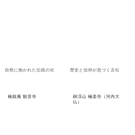
自然に抱かれた伝統の社
歴史と信仰が息づく古社
楠妣庵 観音寺
錦渓山 極楽寺（河内大
仏）