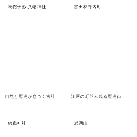
烏帽子形 八幡神社
富田林寺内町
自然と歴史が息づく古社
江戸の町並み残る歴史街
錦織神社
岩湧山