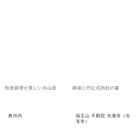
柱状節理が美しい火山岩
静寂に佇む式内社の森
奥河内
福玉山 不動院 光瀧寺（光
滝寺）