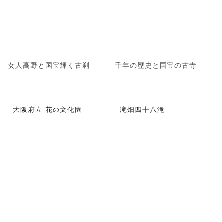
女人高野と国宝輝く古刹
千年の歴史と国宝の古寺
大阪府立 花の文化園
滝畑四十八滝