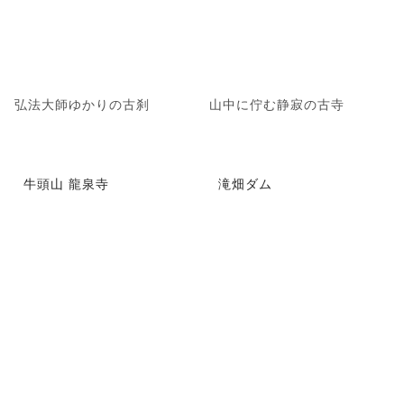
弘法大師ゆかりの古刹
山中に佇む静寂の古寺
牛頭山 龍泉寺
滝畑ダム