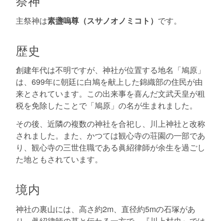
祭神
主祭神は
素盞嗚尊（スサノオノミコト）
です。
歴史
創建年代は不明ですが、神社が位置する地名「鳩原」
は、699年に朝廷に白鳩を献上した錦織部の住民が由
来とされています。この出来事を喜んだ文武天皇が租
税を免除したことで「鳩原」の名が生まれました。
その後、近隣の複数の神社を合祀し、川上神社と改称
されました。また、かつては観心寺の荘園の一部であ
り、観心寺の三世住職である眞紹律師が余生を過ごし
た地ともされています。
境内
神社の裏山には、高さ約2m、直径約5mの石塚があ
り、眞紹律師の墓と伝わる一方で、『川上村史』では