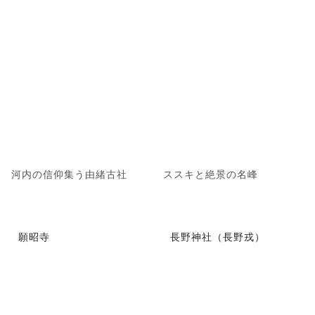
河内の信仰集う由緒古社
ススキと絶景の名峰
願昭寺
長野神社（長野戎）