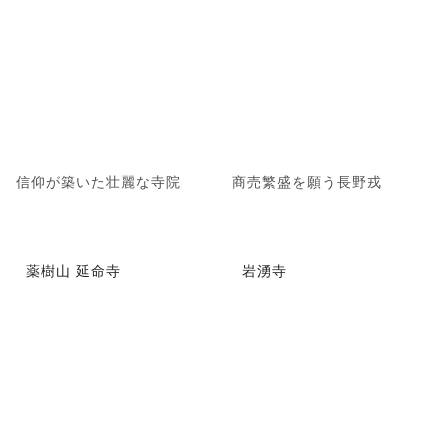
信仰が築いた壮麗な寺院
商売繁盛を願う長野戎
薬樹山 延命寺
岩湧寺