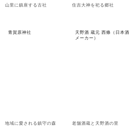
山里に鎮座する古社
住吉大神を祀る郷社
青賀原神社
天野酒 蔵元 西條（日本酒
メーカー）
地域に愛される鎮守の森
老舗酒蔵と天野酒の里