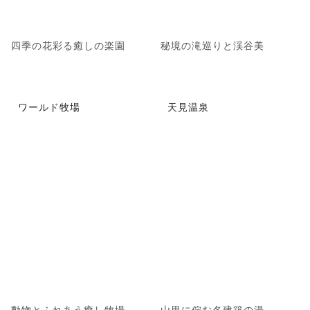
四季の花彩る癒しの楽園
秘境の滝巡りと渓谷美
ワールド牧場
天見温泉
動物とふれあう癒し牧場
山里に佇む名建築の湯