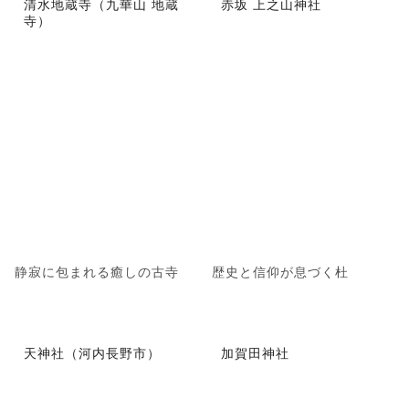
清水地蔵寺（九華山 地蔵
赤坂 上之山神社
寺）
静寂に包まれる癒しの古寺
歴史と信仰が息づく杜
天神社（河内長野市）
加賀田神社