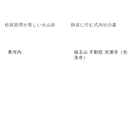
柱状節理が美しい火山岩
静寂に佇む式内社の森
奥河内
福玉山 不動院 光瀧寺（光
滝寺）