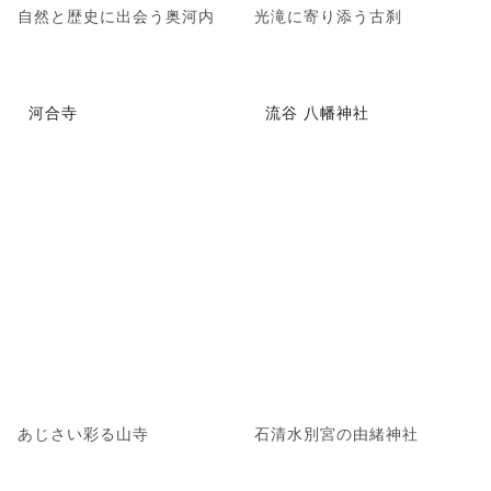
自然と歴史に出会う奥河内
光滝に寄り添う古刹
河合寺
流谷 八幡神社
あじさい彩る山寺
石清水別宮の由緒神社