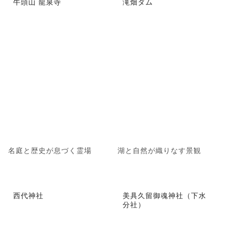
牛頭山 龍泉寺
滝畑ダム
名庭と歴史が息づく霊場
湖と自然が織りなす景観
西代神社
美具久留御魂神社（下水
分社）