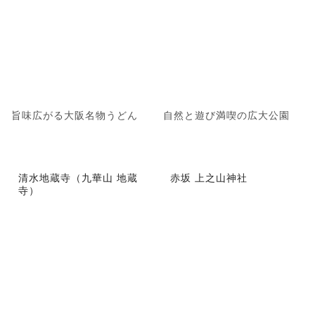
旨味広がる大阪名物うどん
自然と遊び満喫の広大公園
清水地蔵寺（九華山 地蔵
赤坂 上之山神社
寺）