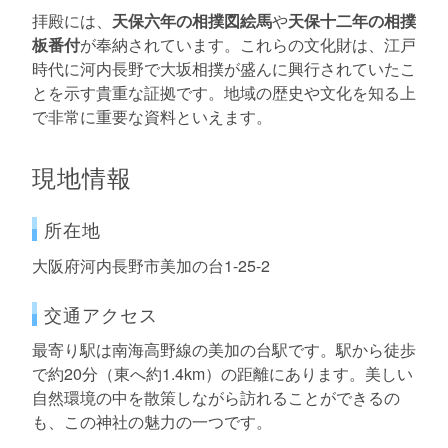
拝殿には、
天保六年の相撲図絵馬
や
天保十二年の相撲
板番付
が奉納されています。これらの文化財は、江戸
時代に河内長野で大坂相撲が盛んに興行されていたこ
とを示す貴重な証拠です。地域の歴史や文化を知る上
で非常に重要な資料といえます。
現地情報
所在地
大阪府河内長野市美加の台1-25-2
交通アクセス
最寄り駅は南海高野線の美加の台駅です。駅から徒歩
で約20分（東へ約1.4km）の距離にあります。美しい
自然環境の中を散策しながら訪れることができるの
も、この神社の魅力の一つです。