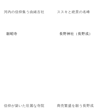
河内の信仰集う由緒古社
ススキと絶景の名峰
願昭寺
長野神社（長野戎）
信仰が築いた壮麗な寺院
商売繁盛を願う長野戎