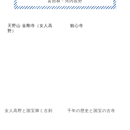
富田林・河内長野
天野山 金剛寺（女人高
観心寺
野）
女人高野と国宝輝く古刹
千年の歴史と国宝の古寺