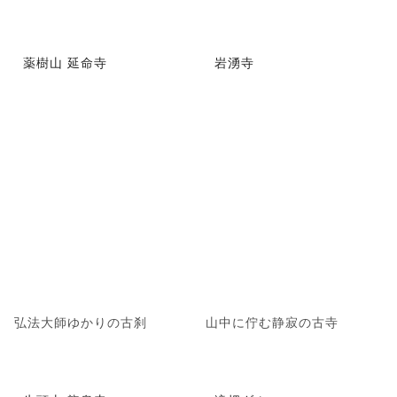
薬樹山 延命寺
岩湧寺
弘法大師ゆかりの古刹
山中に佇む静寂の古寺