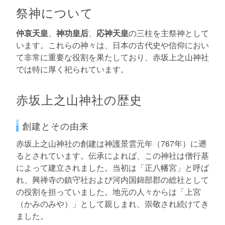
祭神について
仲哀天皇
、
神功皇后
、
応神天皇
の三柱を主祭神として
います。これらの神々は、日本の古代史や信仰におい
て非常に重要な役割を果たしており、赤坂上之山神社
では特に厚く祀られています。
赤坂上之山神社の歴史
創建とその由来
赤坂上之山神社の創建は神護景雲元年（767年）に遡
るとされています。伝承によれば、この神社は僧行基
によって建立されました。当初は「正八幡宮」と呼ば
れ、興禅寺の鎮守社および河内国錦部郡の総社として
の役割を担っていました。地元の人々からは「上宮
（かみのみや）」として親しまれ、崇敬され続けてき
ました。