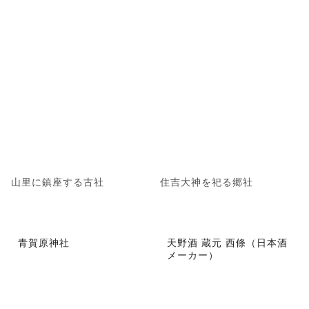
山里に鎮座する古社
住吉大神を祀る郷社
青賀原神社
天野酒 蔵元 西條（日本酒
メーカー）