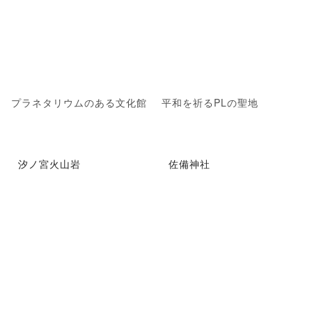
プラネタリウムのある文化館
平和を祈るPLの聖地
汐ノ宮火山岩
佐備神社