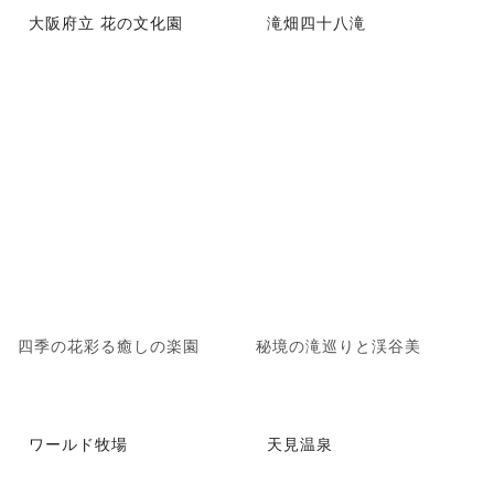
大阪府立 花の文化園
滝畑四十八滝
四季の花彩る癒しの楽園
秘境の滝巡りと渓谷美
ワールド牧場
天見温泉