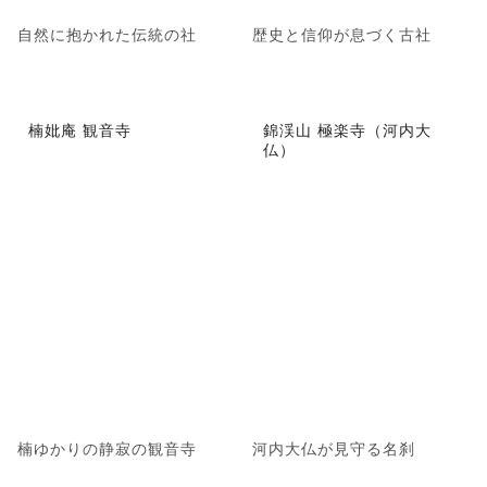
自然に抱かれた伝統の社
歴史と信仰が息づく古社
楠妣庵 観音寺
錦渓山 極楽寺（河内大
仏）
楠ゆかりの静寂の観音寺
河内大仏が見守る名刹