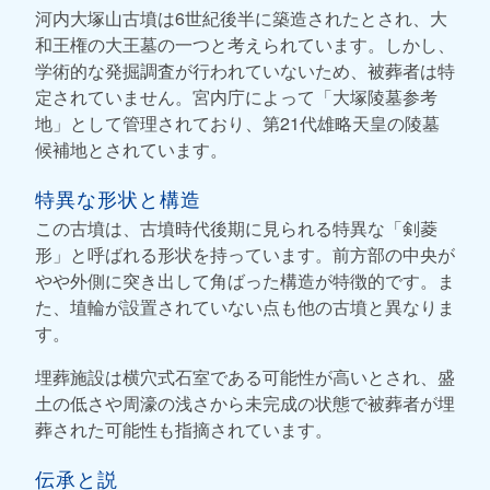
河内大塚山古墳は6世紀後半に築造されたとされ、大
和王権の大王墓の一つと考えられています。しかし、
学術的な発掘調査が行われていないため、被葬者は特
定されていません。宮内庁によって「大塚陵墓参考
地」として管理されており、第21代雄略天皇の陵墓
候補地とされています。
特異な形状と構造
この古墳は、古墳時代後期に見られる特異な「剣菱
形」と呼ばれる形状を持っています。前方部の中央が
やや外側に突き出して角ばった構造が特徴的です。ま
た、埴輪が設置されていない点も他の古墳と異なりま
す。
埋葬施設は横穴式石室である可能性が高いとされ、盛
土の低さや周濠の浅さから未完成の状態で被葬者が埋
葬された可能性も指摘されています。
伝承と説