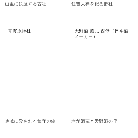
山里に鎮座する古社
住吉大神を祀る郷社
青賀原神社
天野酒 蔵元 西條（日本酒
メーカー）
地域に愛される鎮守の森
老舗酒蔵と天野酒の里