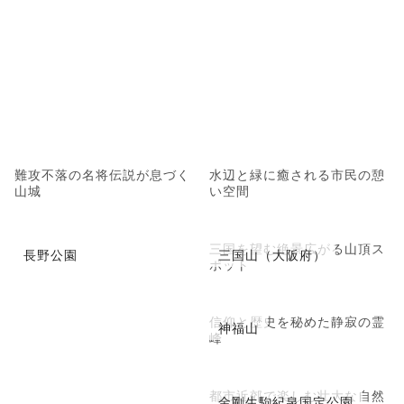
難攻不落の名将伝説が息づく
水辺と緑に癒される市民の憩
山城
い空間
三国を望む絶景広がる山頂ス
長野公園
三国山（大阪府）
ポット
信仰と歴史を秘めた静寂の霊
神福山
峰
都市近郊で楽しむ壮大な自然
金剛生駒紀泉国定公園