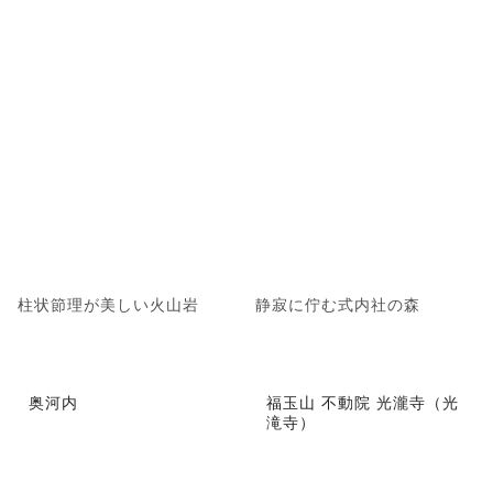
柱状節理が美しい火山岩
静寂に佇む式内社の森
奥河内
福玉山 不動院 光瀧寺（光
滝寺）