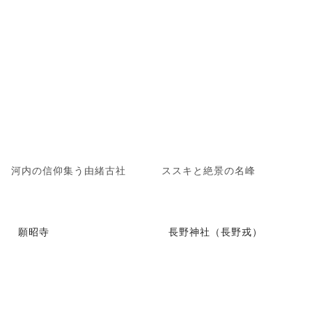
河内の信仰集う由緒古社
ススキと絶景の名峰
願昭寺
長野神社（長野戎）