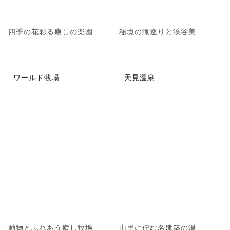
四季の花彩る癒しの楽園
秘境の滝巡りと渓谷美
ワールド牧場
天見温泉
動物とふれあう癒し牧場
山里に佇む名建築の湯