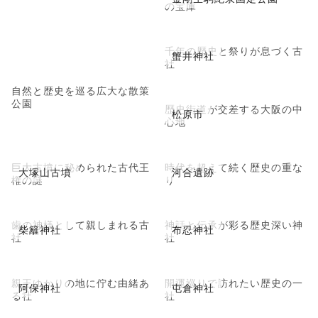
の宝庫
千年の歴史と祭りが息づく古
蟹井神社
社
自然と歴史を巡る広大な散策
公園
歴史街道が交差する大阪の中
松原市
心地
巨大古墳に秘められた古代王
時代を超えて続く歴史の重な
大塚山古墳
河合遺跡
権の謎
り
歯の神様として親しまれる古
神話と伝承が彩る歴史深い神
柴籬神社
布忍神社
社
社
親王ゆかりの地に佇む由緒あ
開運巡りで訪れたい歴史の一
阿保神社
屯倉神社
る社
社