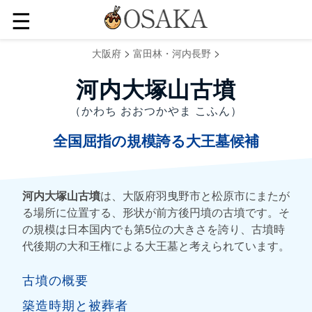
☰
>
>
大阪府
富田林・河内長野
河内大塚山古墳
（かわち おおつかやま こふん）
全国屈指の規模誇る大王墓候補
河内大塚山古墳
は、大阪府羽曳野市と松原市にまたが
る場所に位置する、形状が前方後円墳の古墳です。そ
の規模は日本国内でも第5位の大きさを誇り、古墳時
代後期の大和王権による大王墓と考えられています。
古墳の概要
築造時期と被葬者