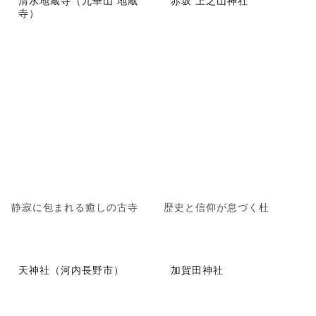
清水地蔵寺（九華山 地蔵
赤坂 上之山神社
寺）
静寂に包まれる癒しの古寺
歴史と信仰が息づく杜
天神社（河内長野市）
加賀田神社