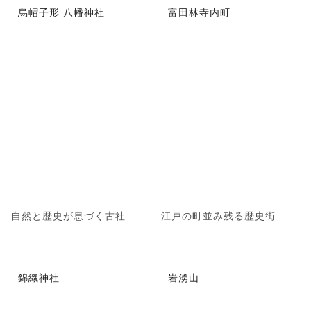
烏帽子形 八幡神社
富田林寺内町
自然と歴史が息づく古社
江戸の町並み残る歴史街
錦織神社
岩湧山