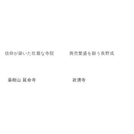
信仰が築いた壮麗な寺院
商売繁盛を願う長野戎
薬樹山 延命寺
岩湧寺