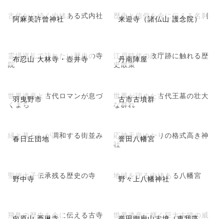
古代から続く由緒ある式内社
歴史と信仰を今に伝える名刹
阿麻美許曾神社
来迎寺（諸仏山 護念院）
霊場巡礼で訪れたい歴史の寺
江戸時代の政庁跡に触れる歴
布忍山 大林寺・壺井寺
丹南陣屋
院
史散策
世界遺産と古代ロマンが息づ
世界が認めた古代王墓の壮大
羽曳野市
古市古墳群
くまち
な群れ
緑と暮らしが調和する街並み
応神天皇ゆかりの格式高き神
春日丘団地
誉田八幡宮
社
聖徳太子伝承残る歴史の寺
地域を守る由緒ある八幡宮
野中寺
野々上八幡神社
飛鳥の歴史を今に伝える古寺
世界遺産に輝く巨大古墳の威
向原山 西琳寺
誉田御廟山古墳（惠我藻