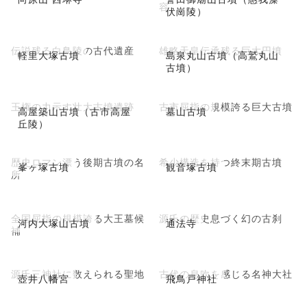
容
伏崗陵）
伝説残る白鳥陵の古代遺産
雄略天皇伝承残る巨大円墳
軽里大塚古墳
島泉丸山古墳（高鷲丸山
古墳）
王権の力示す壮大古墳遺跡
古市屈指の規模誇る巨大古墳
高屋築山古墳（古市高屋
墓山古墳
丘陵）
歴史ロマン漂う後期古墳の名
希少構造を持つ終末期古墳
峯ヶ塚古墳
観音塚古墳
所
全国屈指の規模誇る大王墓候
源氏の歴史息づく幻の古刹
河内大塚山古墳
通法寺
補
源氏三神社に数えられる聖地
古代の息吹を感じる名神大社
壺井八幡宮
飛鳥戸神社