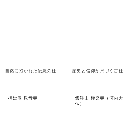
自然に抱かれた伝統の社
歴史と信仰が息づく古社
楠妣庵 観音寺
錦渓山 極楽寺（河内大
仏）