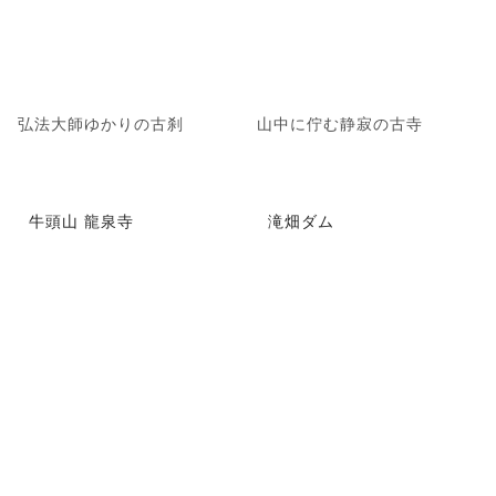
弘法大師ゆかりの古刹
山中に佇む静寂の古寺
牛頭山 龍泉寺
滝畑ダム