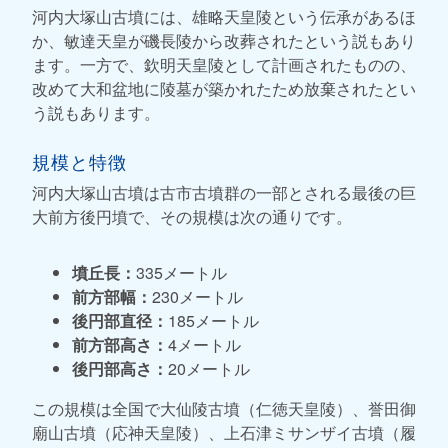
河内大塚山古墳には、雄略天皇陵という伝承があるほ
か、敏達天皇が磯長陵から改葬されたという説もあり
ます。一方で、欽明天皇陵として計画されたものの、
改めて大和盆地に陵墓が築かれたため放棄されたとい
う説もあります。
規模と特徴
河内大塚山古墳は古市古墳群の一部とされる最後の巨
大前方後円墳で、その規模は次の通りです。
墳丘長：
335メートル
前方部幅：
230メートル
後円部直径：
185メートル
前方部高さ：
4メートル
後円部高さ：
20メートル
この規模は全国で大仙陵古墳（仁徳天皇陵）、誉田御
廟山古墳（応神天皇陵）、上石津ミサンザイ古墳（履