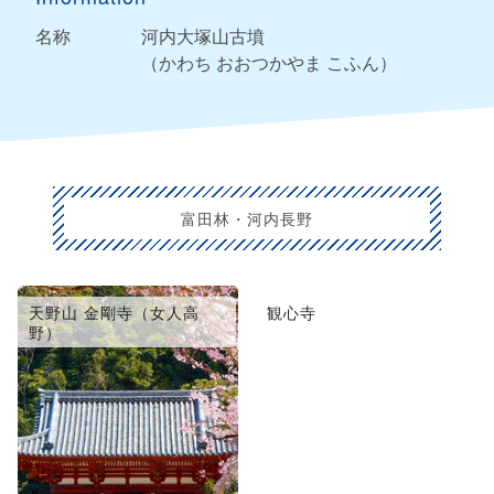
名称
河内大塚山古墳
（かわち おおつかやま こふん）
富田林・河内長野
天野山 金剛寺（女人高
観心寺
野）