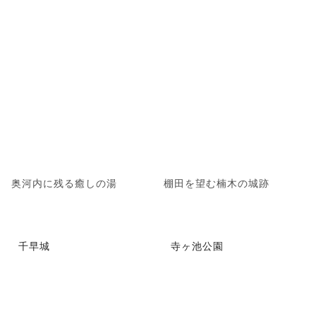
奥河内に残る癒しの湯
棚田を望む楠木の城跡
千早城
寺ヶ池公園