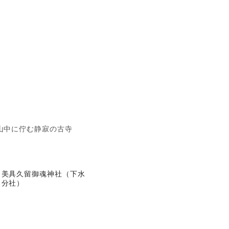
山中に佇む静寂の古寺
美具久留御魂神社（下水
分社）