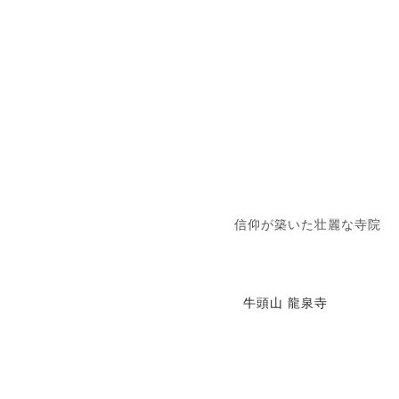
信仰が築いた壮麗な寺院
牛頭山 龍泉寺