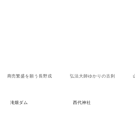
商売繁盛を願う長野戎
弘法大師ゆかりの古刹
滝畑ダム
西代神社