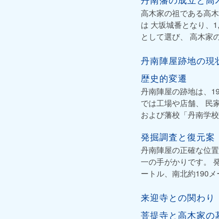
高木家の祖である高木
は 大坂城番となり、
として選び、 高木家
丹南陣屋跡地の現
歴史的変遷
丹南陣屋の跡地は、1
では工場や店舗、 民
および藩校「丹南学校
発掘調査と復元案
丹南陣屋の正確な位置
一の手がかりです。 
ートル、南北約190
来迎寺との関わり
菩提寺と高木家の