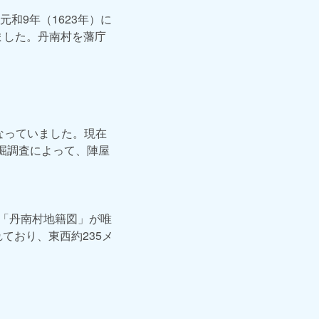
和9年（1623年）に
しました。丹南村を藩庁
なっていました。現在
発掘調査によって、陣屋
の「丹南村地籍図」が唯
ており、東西約235メ