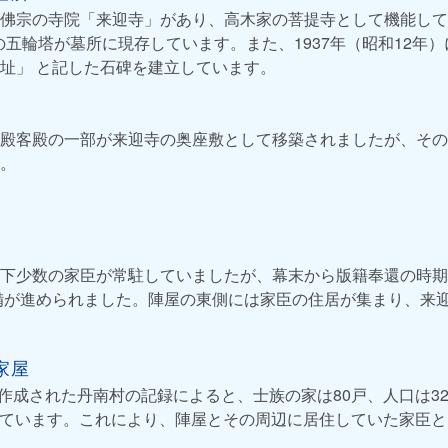
佛宗の寺院「来迎寺」があり、高木家の菩提寺として機能して
の五輪塔が墓所に現存しています。また、1937年（昭和12年）
址」 と記した石碑を建立しています。
殿客殿の一部が来迎寺の奥座敷として移築されましたが、その
。
下少数の家臣が常駐していましたが、幕末から版籍奉還の時期
備が進められました。陣屋の東側には家臣の住居が集まり、来
家屋
に作成された丹南村の記録によると、士族の家は80戸、人口は32
されています。これにより、陣屋とその周辺に居住していた家臣