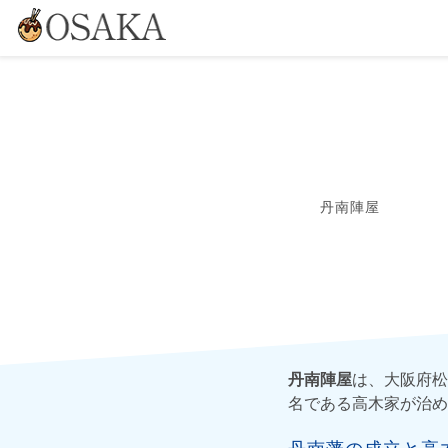
丹南陣屋
丹南陣屋
は、大阪府松
名である高木家が治め
丹南藩の成立と高