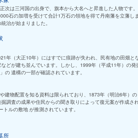
正次は三河国の出身で、旗本から大名へと昇進した人物です。元
1,000石の加増を受けて合計1万石の領地を得て丹南藩を立藩
の統治が始まりました。
状
921年（大正10年）にはすでに痕跡が失われ、民有地の田畑と
家などが建ち並んでいます。しかし、1999年（平成11年）の
」の 遺構の一部が確認されています。
や建物配置を知る資料は限られており、1873年（明治6年）
発掘調査の成果や住民からの聞き取りによって復元案が作成され
メートルの敷地 が推測されています。
墓所