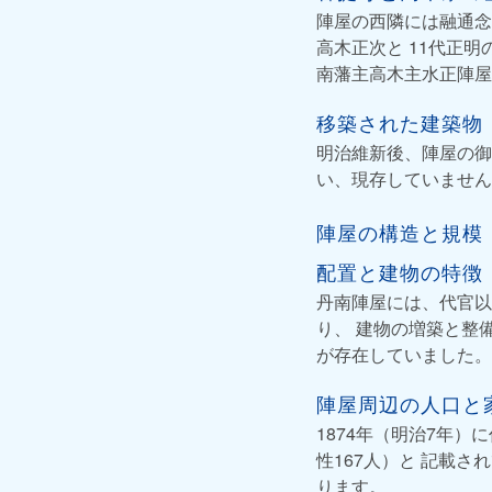
陣屋の西隣には融通念
高木正次と 11代正明
南藩主高木主水正陣屋
移築された建築物
明治維新後、陣屋の御
い、現存していません
陣屋の構造と規模
配置と建物の特徴
丹南陣屋には、代官以
り、 建物の増築と整
が存在していました。
陣屋周辺の人口と
1874年（明治7年）
性167人）と 記載
ります。