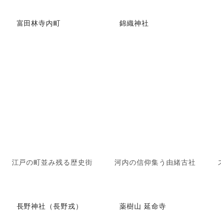
富田林寺内町
錦織神社
江戸の町並み残る歴史街
河内の信仰集う由緒古社
長野神社（長野戎）
薬樹山 延命寺