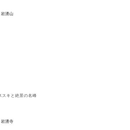
岩湧山
ススキと絶景の名峰
岩湧寺