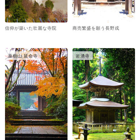
信仰が築いた壮麗な寺院
商売繁盛を願う長野戎
薬樹山 延命寺
岩湧寺