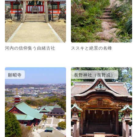
河内の信仰集う由緒古社
ススキと絶景の名峰
願昭寺
長野神社（長野戎）