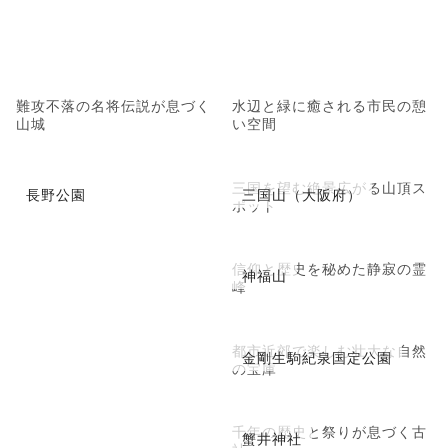
難攻不落の名将伝説が息づく
水辺と緑に癒される市民の憩
山城
い空間
三国を望む絶景広がる山頂ス
長野公園
三国山（大阪府）
ポット
信仰と歴史を秘めた静寂の霊
神福山
峰
都市近郊で楽しむ壮大な自然
金剛生駒紀泉国定公園
の宝庫
千年の歴史と祭りが息づく古
蟹井神社