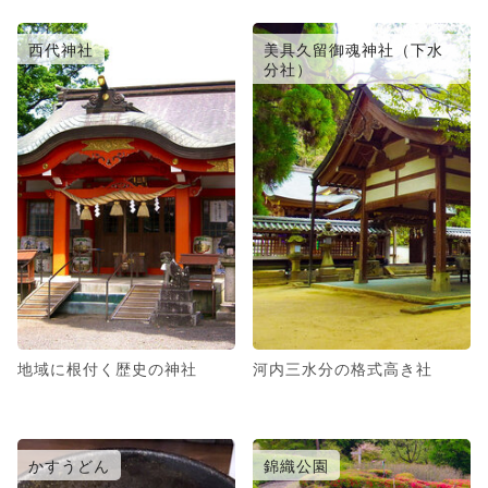
西代神社
美具久留御魂神社（下水
分社）
地域に根付く歴史の神社
河内三水分の格式高き社
かすうどん
錦織公園