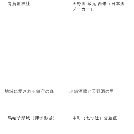
青賀原神社
天野酒 蔵元 西條（日本酒
メーカー）
地域に愛される鎮守の森
老舗酒蔵と天野酒の里
烏帽子形城（押子形城）
本町（七つ辻）交差点