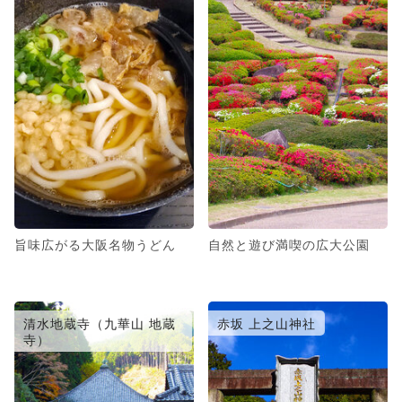
旨味広がる大阪名物うどん
自然と遊び満喫の広大公園
清水地蔵寺（九華山 地蔵
赤坂 上之山神社
寺）