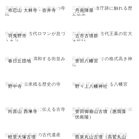
霊場巡礼で訪れたい歴史の寺
江戸時代の政庁跡に触れる歴
布忍山 大林寺・壺井寺
丹南陣屋
院
史散策
世界遺産と古代ロマンが息づ
世界が認めた古代王墓の壮大
羽曳野市
古市古墳群
くまち
な群れ
緑と暮らしが調和する街並み
応神天皇ゆかりの格式高き神
春日丘団地
誉田八幡宮
社
聖徳太子伝承残る歴史の寺
地域を守る由緒ある八幡宮
野中寺
野々上八幡神社
飛鳥の歴史を今に伝える古寺
世界遺産に輝く巨大古墳の威
向原山 西琳寺
誉田御廟山古墳（惠我藻
容
伏崗陵）
伝説残る白鳥陵の古代遺産
雄略天皇伝承残る巨大円墳
軽里大塚古墳
島泉丸山古墳（高鷲丸山