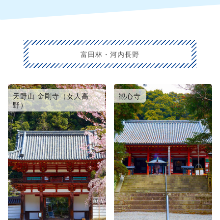
富田林・河内長野
天野山 金剛寺（女人高
観心寺
野）