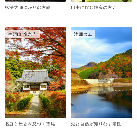
弘法大師ゆかりの古刹
山中に佇む静寂の古寺
牛頭山 龍泉寺
滝畑ダム
名庭と歴史が息づく霊場
湖と自然が織りなす景観