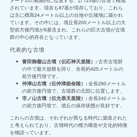
メートルの範囲内に位置する、計123基の古墳で構成
されています。現在も87基が現存しており、これら
は主に標高24メートル以上の台地や丘陵地に築かれ
ています。その中には、墳丘長200メートル以上の大
型前方後円墳が6基含まれ、これらの巨大古墳が古墳
群の中心的存在となっています。
代表的な古墳
誉田御廟山古墳（伝応神天皇陵）:
古市古墳群
の中で最大規模を誇り、全長約425メートルの
前方後円墳です。
仲津山古墳（伝仲津姫命陵）:
全長290メートル
の前方後円墳で、古墳群の北部に位置します。
市ノ山古墳（伝允恭天皇陵）:
全長242メートル
の前方後円墳で、墳丘の保存状態が良好です。
これらの古墳は、それぞれが異なる時代に築造された
と考えられており、古墳時代の権力構造や文化的特徴
を物語っています。