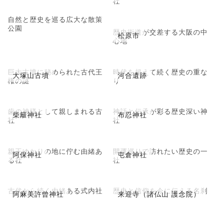
社
自然と歴史を巡る広大な散策
公園
歴史街道が交差する大阪の中
松原市
心地
巨大古墳に秘められた古代王
時代を超えて続く歴史の重な
大塚山古墳
河合遺跡
権の謎
り
歯の神様として親しまれる古
神話と伝承が彩る歴史深い神
柴籬神社
布忍神社
社
社
親王ゆかりの地に佇む由緒あ
開運巡りで訪れたい歴史の一
阿保神社
屯倉神社
る社
社
古代から続く由緒ある式内社
歴史と信仰を今に伝える名刹
阿麻美許曾神社
来迎寺（諸仏山 護念院）