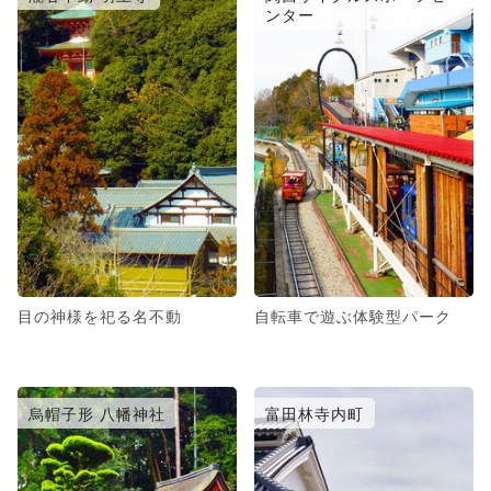
ンター
目の神様を祀る名不動
自転車で遊ぶ体験型パーク
烏帽子形 八幡神社
富田林寺内町