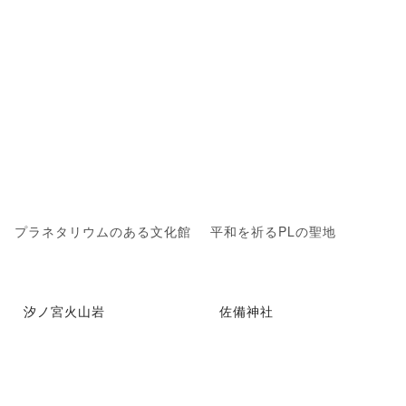
プラネタリウムのある文化館
平和を祈るPLの聖地
汐ノ宮火山岩
佐備神社