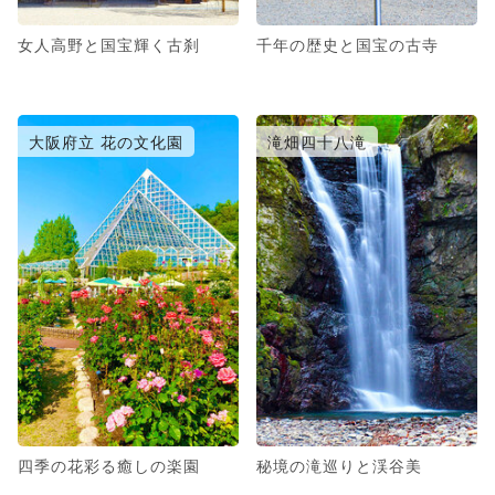
女人高野と国宝輝く古刹
千年の歴史と国宝の古寺
大阪府立 花の文化園
滝畑四十八滝
四季の花彩る癒しの楽園
秘境の滝巡りと渓谷美