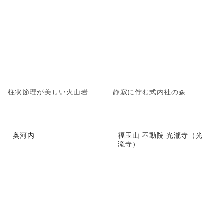
柱状節理が美しい火山岩
静寂に佇む式内社の森
奥河内
福玉山 不動院 光瀧寺（光
滝寺）