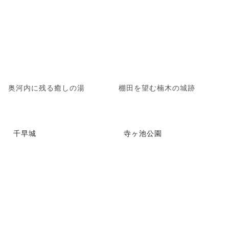
奥河内に残る癒しの湯
棚田を望む楠木の城跡
千早城
寺ヶ池公園