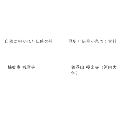
自然に抱かれた伝統の社
歴史と信仰が息づく古社
楠妣庵 観音寺
錦渓山 極楽寺（河内大
仏）