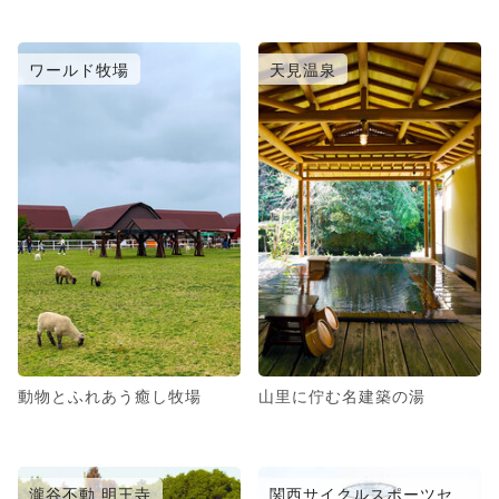
ワールド牧場
天見温泉
動物とふれあう癒し牧場
山里に佇む名建築の湯
瀧谷不動 明王寺
関西サイクルスポーツセ