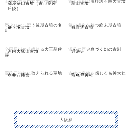
王権の力示す壮大古墳遺跡
古市屈指の規模誇る巨大古墳
高屋築山古墳（古市高屋
墓山古墳
丘陵）
歴史ロマン漂う後期古墳の名
希少構造を持つ終末期古墳
峯ヶ塚古墳
観音塚古墳
所
全国屈指の規模誇る大王墓候
源氏の歴史息づく幻の古刹
河内大塚山古墳
通法寺
補
源氏三神社に数えられる聖地
古代の息吹を感じる名神大社
壺井八幡宮
飛鳥戸神社
大阪府