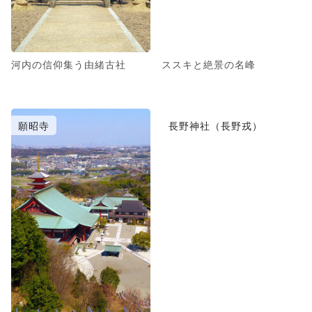
河内の信仰集う由緒古社
ススキと絶景の名峰
願昭寺
長野神社（長野戎）