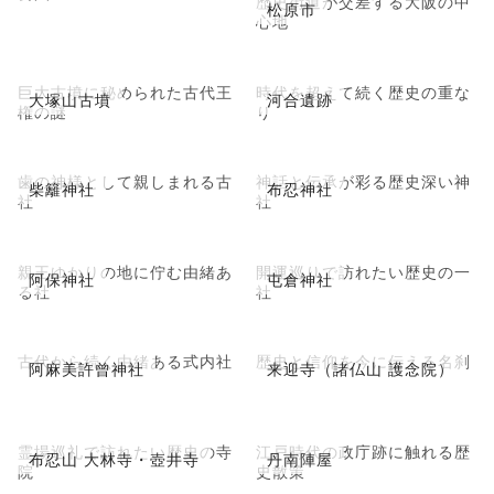
歴史街道が交差する大阪の中
松原市
心地
巨大古墳に秘められた古代王
時代を超えて続く歴史の重な
大塚山古墳
河合遺跡
権の謎
り
歯の神様として親しまれる古
神話と伝承が彩る歴史深い神
柴籬神社
布忍神社
社
社
親王ゆかりの地に佇む由緒あ
開運巡りで訪れたい歴史の一
阿保神社
屯倉神社
る社
社
古代から続く由緒ある式内社
歴史と信仰を今に伝える名刹
阿麻美許曾神社
来迎寺（諸仏山 護念院）
霊場巡礼で訪れたい歴史の寺
江戸時代の政庁跡に触れる歴
布忍山 大林寺・壺井寺
丹南陣屋
院
史散策