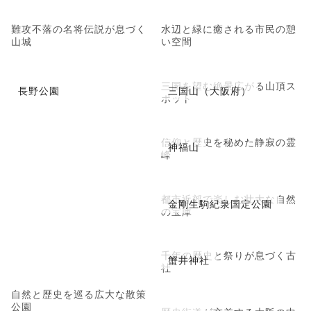
難攻不落の名将伝説が息づく
水辺と緑に癒される市民の憩
山城
い空間
三国を望む絶景広がる山頂ス
長野公園
三国山（大阪府）
ポット
信仰と歴史を秘めた静寂の霊
神福山
峰
都市近郊で楽しむ壮大な自然
金剛生駒紀泉国定公園
の宝庫
千年の歴史と祭りが息づく古
蟹井神社
社
自然と歴史を巡る広大な散策
公園