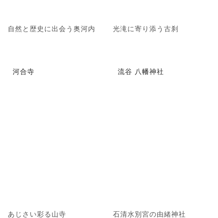
自然と歴史に出会う奥河内
光滝に寄り添う古刹
河合寺
流谷 八幡神社
あじさい彩る山寺
石清水別宮の由緒神社