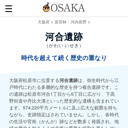
☰
>
>
大阪府
富田林・河内長野
河合遺跡
（かわい いせき）
時代を超えて続く歴史の重なり
大阪府松原市に位置する
河合遺跡
は、弥生時代から江
戸時代にわたる多層的な歴史を持つ複合遺跡です。こ
の遺跡は松原市河合1丁目から6丁目に広がり、下高
野街道や丹比大溝といった歴史的な遺構も含まれてい
ます。574,220平方メートルに及ぶ広大な範囲を持ち
ながら、史跡指定はされていません。しかし、各時代
の生活や官衙（かんが）跡などが数多く発掘され、地