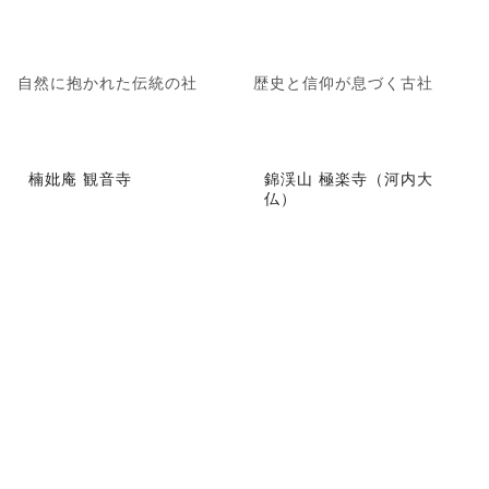
自然に抱かれた伝統の社
歴史と信仰が息づく古社
楠妣庵 観音寺
錦渓山 極楽寺（河内大
仏）