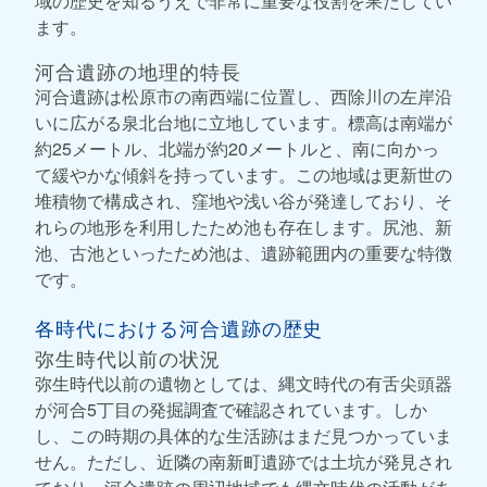
域の歴史を知るうえで非常に重要な役割を果たしてい
ます。
河合遺跡の地理的特長
河合遺跡は松原市の南西端に位置し、西除川の左岸沿
いに広がる泉北台地に立地しています。標高は南端が
約25メートル、北端が約20メートルと、南に向かっ
て緩やかな傾斜を持っています。この地域は更新世の
堆積物で構成され、窪地や浅い谷が発達しており、そ
れらの地形を利用したため池も存在します。尻池、新
池、古池といったため池は、遺跡範囲内の重要な特徴
です。
各時代における河合遺跡の歴史
弥生時代以前の状況
弥生時代以前の遺物としては、縄文時代の有舌尖頭器
が河合5丁目の発掘調査で確認されています。しか
し、この時期の具体的な生活跡はまだ見つかっていま
せん。ただし、近隣の南新町遺跡では土坑が発見され