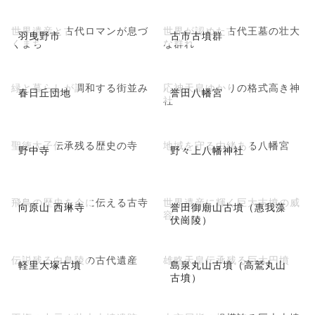
世界遺産と古代ロマンが息づ
世界が認めた古代王墓の壮大
羽曳野市
古市古墳群
くまち
な群れ
緑と暮らしが調和する街並み
応神天皇ゆかりの格式高き神
春日丘団地
誉田八幡宮
社
聖徳太子伝承残る歴史の寺
地域を守る由緒ある八幡宮
野中寺
野々上八幡神社
飛鳥の歴史を今に伝える古寺
世界遺産に輝く巨大古墳の威
向原山 西琳寺
誉田御廟山古墳（惠我藻
容
伏崗陵）
伝説残る白鳥陵の古代遺産
雄略天皇伝承残る巨大円墳
軽里大塚古墳
島泉丸山古墳（高鷲丸山
古墳）