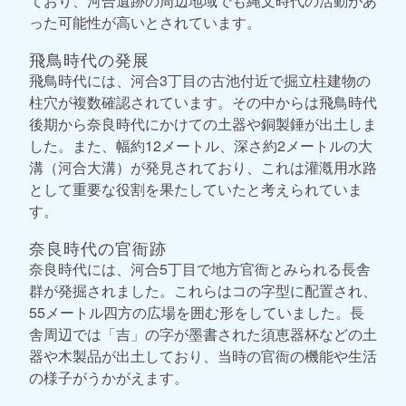
ており、河合遺跡の周辺地域でも縄文時代の活動があ
った可能性が高いとされています。
飛鳥時代の発展
飛鳥時代には、河合3丁目の古池付近で掘立柱建物の
柱穴が複数確認されています。その中からは飛鳥時代
後期から奈良時代にかけての土器や銅製錘が出土しま
した。また、幅約12メートル、深さ約2メートルの大
溝（河合大溝）が発見されており、これは灌漑用水路
として重要な役割を果たしていたと考えられていま
す。
奈良時代の官衙跡
奈良時代には、河合5丁目で地方官衙とみられる長舎
群が発掘されました。これらはコの字型に配置され、
55メートル四方の広場を囲む形をしていました。長
舎周辺では「吉」の字が墨書された須恵器杯などの土
器や木製品が出土しており、当時の官衙の機能や生活
の様子がうかがえます。