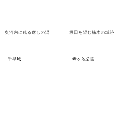
奥河内に残る癒しの湯
棚田を望む楠木の城跡
千早城
寺ヶ池公園