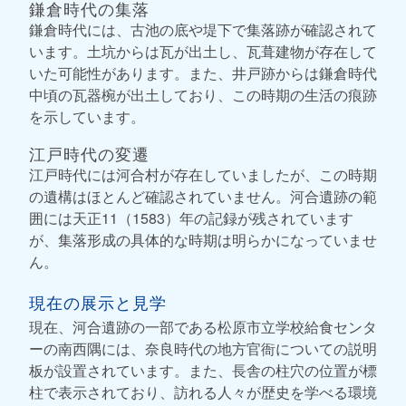
鎌倉時代の集落
鎌倉時代には、古池の底や堤下で集落跡が確認されて
います。土坑からは瓦が出土し、瓦葺建物が存在して
いた可能性があります。また、井戸跡からは鎌倉時代
中頃の瓦器椀が出土しており、この時期の生活の痕跡
を示しています。
江戸時代の変遷
江戸時代には河合村が存在していましたが、この時期
の遺構はほとんど確認されていません。河合遺跡の範
囲には天正11（1583）年の記録が残されています
が、集落形成の具体的な時期は明らかになっていませ
ん。
現在の展示と見学
現在、河合遺跡の一部である松原市立学校給食センタ
ーの南西隅には、奈良時代の地方官衙についての説明
板が設置されています。また、長舎の柱穴の位置が標
柱で表示されており、訪れる人々が歴史を学べる環境