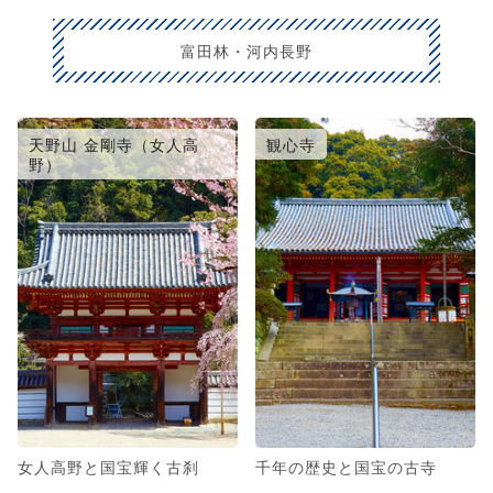
富田林・河内長野
天野山 金剛寺（女人高
観心寺
野）
女人高野と国宝輝く古刹
千年の歴史と国宝の古寺