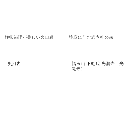
柱状節理が美しい火山岩
静寂に佇む式内社の森
奥河内
福玉山 不動院 光瀧寺（光
滝寺）