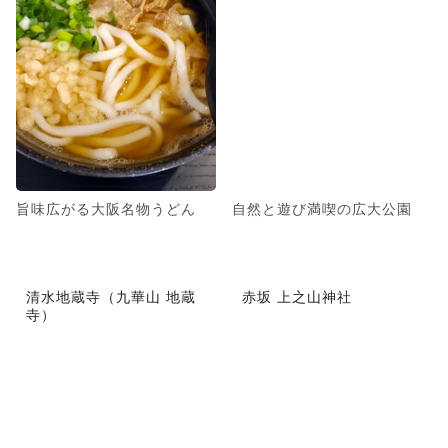
旨味広がる大阪名物うどん
自然と遊び満喫の広大公園
清水地蔵寺（九華山 地蔵
赤坂 上之山神社
寺）