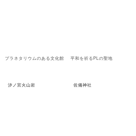
プラネタリウムのある文化館
平和を祈るPLの聖地
汐ノ宮火山岩
佐備神社