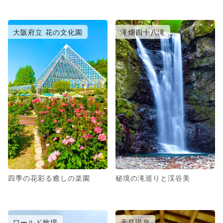
大阪府立 花の文化園
滝畑四十八滝
四季の花彩る癒しの楽園
秘境の滝巡りと渓谷美
ワールド牧場
天見温泉