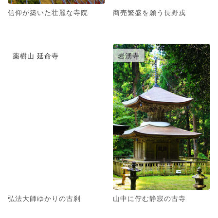
信仰が築いた壮麗な寺院
商売繁盛を願う長野戎
薬樹山 延命寺
岩湧寺
弘法大師ゆかりの古刹
山中に佇む静寂の古寺