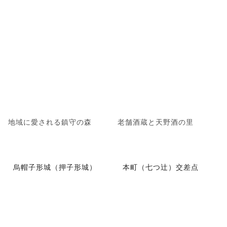
地域に愛される鎮守の森
老舗酒蔵と天野酒の里
烏帽子形城（押子形城）
本町（七つ辻）交差点