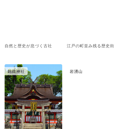
自然と歴史が息づく古社
江戸の町並み残る歴史街
錦織神社
岩湧山