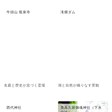
牛頭山 龍泉寺
滝畑ダム
名庭と歴史が息づく霊場
湖と自然が織りなす景観
西代神社
美具久留御魂神社（下水
分社）