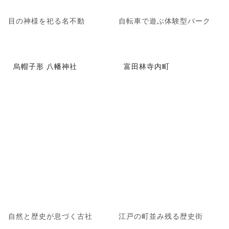
目の神様を祀る名不動
自転車で遊ぶ体験型パーク
烏帽子形 八幡神社
富田林寺内町
自然と歴史が息づく古社
江戸の町並み残る歴史街