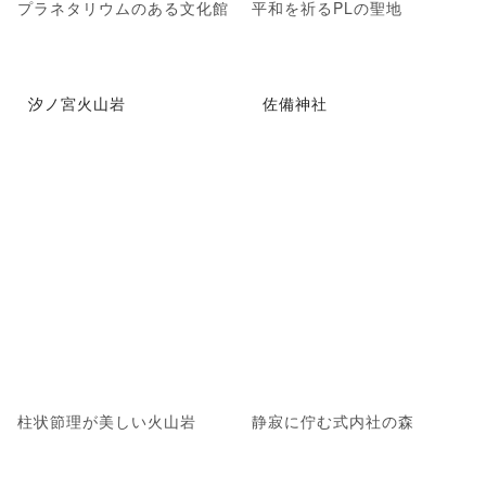
プラネタリウムのある文化館
平和を祈るPLの聖地
汐ノ宮火山岩
佐備神社
柱状節理が美しい火山岩
静寂に佇む式内社の森