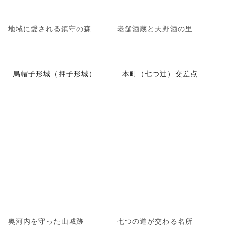
地域に愛される鎮守の森
老舗酒蔵と天野酒の里
烏帽子形城（押子形城）
本町（七つ辻）交差点
奥河内を守った山城跡
七つの道が交わる名所