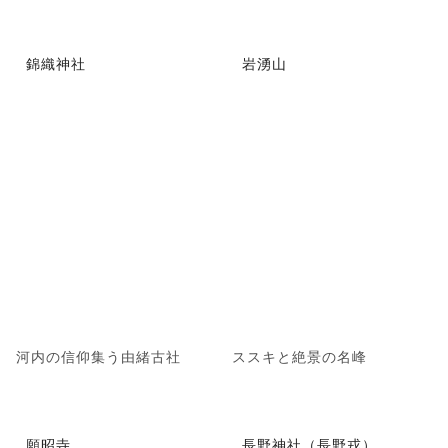
錦織神社
岩湧山
河内の信仰集う由緒古社
ススキと絶景の名峰
願昭寺
長野神社（長野戎）