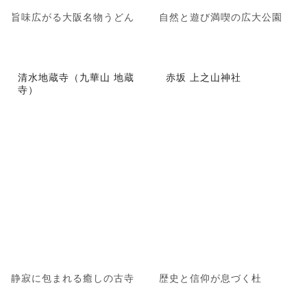
旨味広がる大阪名物うどん
自然と遊び満喫の広大公園
清水地蔵寺（九華山 地蔵
赤坂 上之山神社
寺）
静寂に包まれる癒しの古寺
歴史と信仰が息づく杜