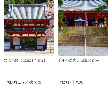
女人高野と国宝輝く古刹
千年の歴史と国宝の古寺
大阪府立 花の文化園
滝畑四十八滝