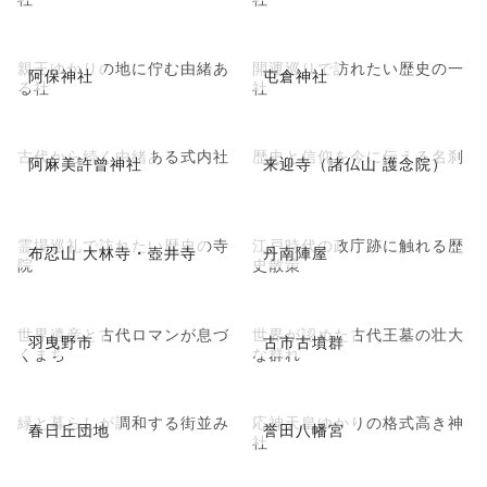
親王ゆかりの地に佇む由緒あ
開運巡りで訪れたい歴史の一
阿保神社
屯倉神社
る社
社
古代から続く由緒ある式内社
歴史と信仰を今に伝える名刹
阿麻美許曾神社
来迎寺（諸仏山 護念院）
霊場巡礼で訪れたい歴史の寺
江戸時代の政庁跡に触れる歴
布忍山 大林寺・壺井寺
丹南陣屋
院
史散策
世界遺産と古代ロマンが息づ
世界が認めた古代王墓の壮大
羽曳野市
古市古墳群
くまち
な群れ
緑と暮らしが調和する街並み
応神天皇ゆかりの格式高き神
春日丘団地
誉田八幡宮
社