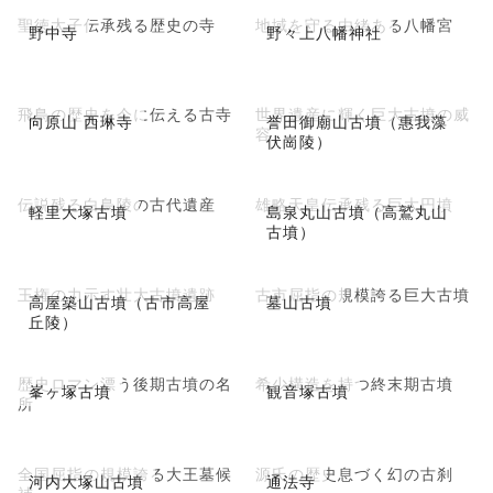
聖徳太子伝承残る歴史の寺
地域を守る由緒ある八幡宮
野中寺
野々上八幡神社
飛鳥の歴史を今に伝える古寺
世界遺産に輝く巨大古墳の威
向原山 西琳寺
誉田御廟山古墳（惠我藻
容
伏崗陵）
伝説残る白鳥陵の古代遺産
雄略天皇伝承残る巨大円墳
軽里大塚古墳
島泉丸山古墳（高鷲丸山
古墳）
王権の力示す壮大古墳遺跡
古市屈指の規模誇る巨大古墳
高屋築山古墳（古市高屋
墓山古墳
丘陵）
歴史ロマン漂う後期古墳の名
希少構造を持つ終末期古墳
峯ヶ塚古墳
観音塚古墳
所
全国屈指の規模誇る大王墓候
源氏の歴史息づく幻の古刹
河内大塚山古墳
通法寺
補