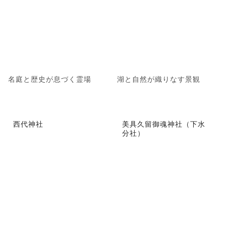
名庭と歴史が息づく霊場
湖と自然が織りなす景観
西代神社
美具久留御魂神社（下水
分社）