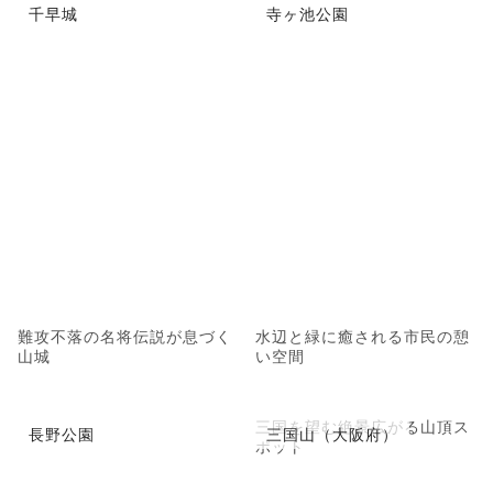
千早城
寺ヶ池公園
難攻不落の名将伝説が息づく
水辺と緑に癒される市民の憩
山城
い空間
三国を望む絶景広がる山頂ス
長野公園
三国山（大阪府）
ポット