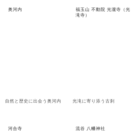
奥河内
福玉山 不動院 光瀧寺（光
滝寺）
自然と歴史に出会う奥河内
光滝に寄り添う古刹
河合寺
流谷 八幡神社