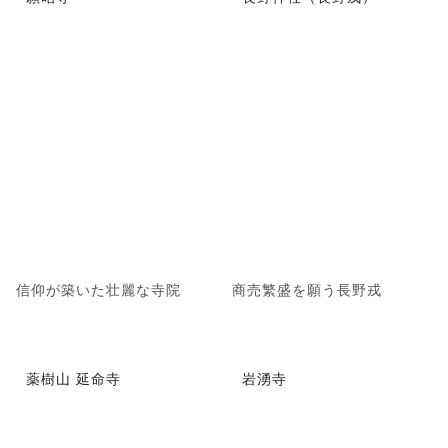
信仰が築いた壮麗な寺院
商売繁盛を願う長野戎
薬樹山 延命寺
岩湧寺