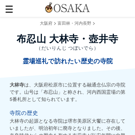
☰
>
>
大阪府
富田林・河内長野
布忍山 大林寺・壺井寺
（だいりんじ つぼいでら）
霊場巡礼で訪れたい歴史の寺院
大林寺
は、大阪府松原市に位置する融通念仏宗の寺院
です。山号は「布忍山」と称され、河内西国霊場の第
5番札所として知られています。
寺院の歴史
大林寺の起源となる寺院は堺市美原区大饗に存在して
いましたが、明治初年に廃寺となりました。その後、