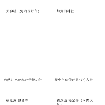
天神社（河内長野市）
加賀田神社
自然に抱かれた伝統の社
歴史と信仰が息づく古社
楠妣庵 観音寺
錦渓山 極楽寺（河内大
仏）