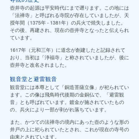
壺井寺の起源は平安時代にまで遡ります。この地には
「法禅寺」と呼ばれる寺院が存在していましたが、天
授年間（1375年 - 1381年）の兵火で焼失しました。
その後、再建され、現在の壺井寺となったと伝えられ
ています。
1617年（元和三年）に道念が創建したと記録されて
おり、当初は「浄福寺」と称されていましたが、後に
壺井寺と改名されました。
観音堂と避雷観音
観音堂には本尊として「銅造菩薩立像」が祀られてい
ます。この像は飛鳥時代後期の金銅仏で、「避雷観
音」とも呼ばれています。鍍金が施されていたもの
の、兵火により一部が剥がれ落ちています。
また、かつての法禅寺の境内にあった壺のような形の
井戸の上に祀られていたとされ、これが現在の寺号の
由来とされています。