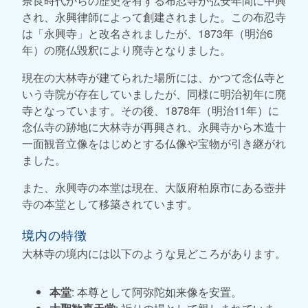
奈良時代からの歴史を有する布忍寺が弘安年間に中興
され、永興律師によって創建されました。この布忍寺
は「永興寺」と改名されましたが、1873年（明治6
年）の廃仏毀釈により廃寺となりました。
現在の大林寺が建てられた場所には、かつて念仏寺と
いう寺院が存在していましたが、同様に明治初年に廃
寺となっています。その後、1878年（明治11年）に
念仏寺の跡地に大林寺が再興され、永興寺から木造十
一面観音立像をはじめとする仏像や宝物が引き継がれ
ました。
また、永興寺の本堂は現在、大阪府柏原市にある壺井
寺の本堂として移築されています。
境内の特徴
大林寺の境内には以下のような見どころがあります。
本堂
: 本尊として阿弥陀如来像を安置。