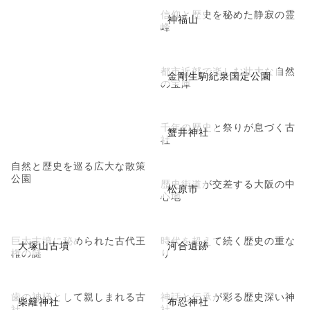
信仰と歴史を秘めた静寂の霊
神福山
峰
都市近郊で楽しむ壮大な自然
金剛生駒紀泉国定公園
の宝庫
千年の歴史と祭りが息づく古
蟹井神社
社
自然と歴史を巡る広大な散策
公園
歴史街道が交差する大阪の中
松原市
心地
巨大古墳に秘められた古代王
時代を超えて続く歴史の重な
大塚山古墳
河合遺跡
権の謎
り
歯の神様として親しまれる古
神話と伝承が彩る歴史深い神
柴籬神社
布忍神社
社
社