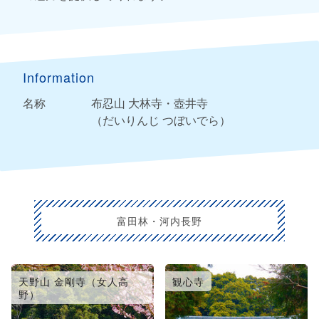
Information
名称
布忍山 大林寺・壺井寺
（だいりんじ つぼいでら）
富田林・河内長野
天野山 金剛寺（女人高
観心寺
野）