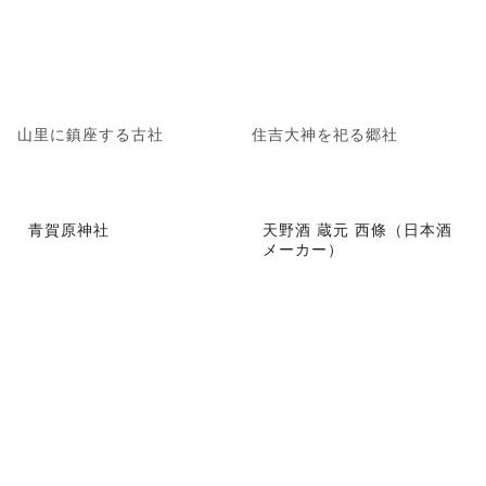
山里に鎮座する古社
住吉大神を祀る郷社
青賀原神社
天野酒 蔵元 西條（日本酒
メーカー）