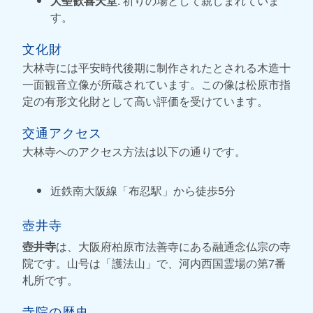
大聖歓喜天堂
: 祈りの場として親しまれていま
す。
文化財
大林寺には平安時代後期に制作されたとされる木造十
一面観音立像が所蔵されています。この像は松原市指
定の有形文化財として高い評価を受けています。
交通アクセス
大林寺へのアクセス方法は以下の通りです。
近鉄南大阪線「布忍駅」から徒歩5分
壺井寺
壺井寺
は、大阪府柏原市法善寺にある融通念仏宗の寺
院です。山号は「護法山」で、河内西国霊場の第7番
札所です。
寺院の歴史