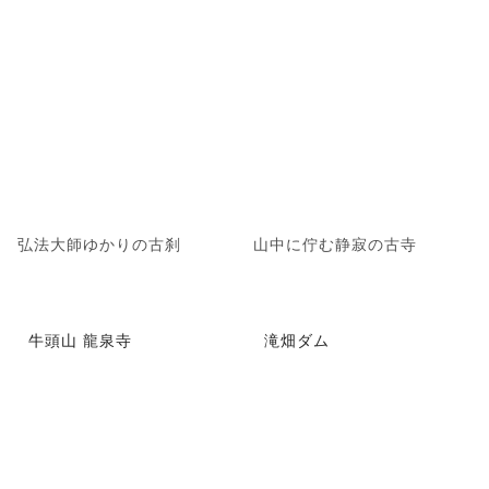
弘法大師ゆかりの古刹
山中に佇む静寂の古寺
牛頭山 龍泉寺
滝畑ダム