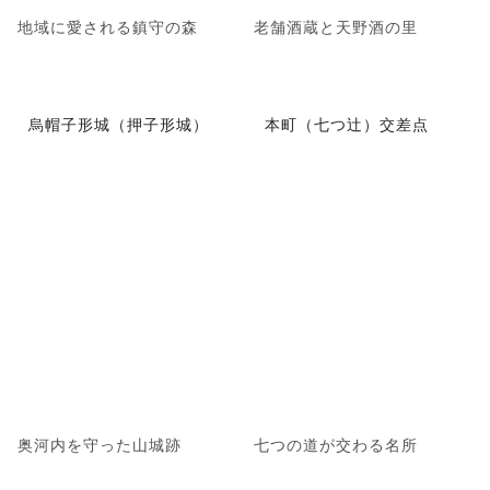
地域に愛される鎮守の森
老舗酒蔵と天野酒の里
烏帽子形城（押子形城）
本町（七つ辻）交差点
奥河内を守った山城跡
七つの道が交わる名所