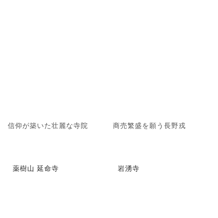
信仰が築いた壮麗な寺院
商売繁盛を願う長野戎
薬樹山 延命寺
岩湧寺