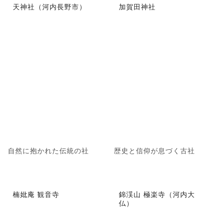
天神社（河内長野市）
加賀田神社
自然に抱かれた伝統の社
歴史と信仰が息づく古社
楠妣庵 観音寺
錦渓山 極楽寺（河内大
仏）