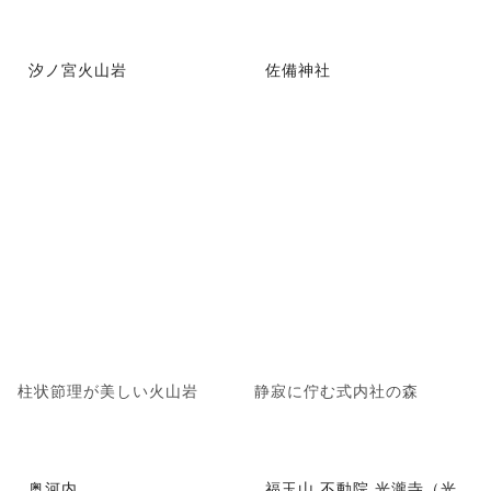
汐ノ宮火山岩
佐備神社
柱状節理が美しい火山岩
静寂に佇む式内社の森
奥河内
福玉山 不動院 光瀧寺（光