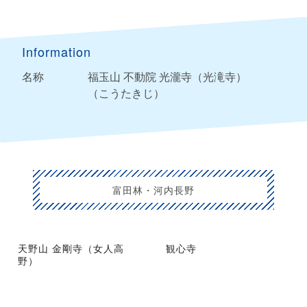
Information
名称
福玉山 不動院 光瀧寺（光滝寺）
（こうたきじ）
富田林・河内長野
天野山 金剛寺（女人高
観心寺
野）