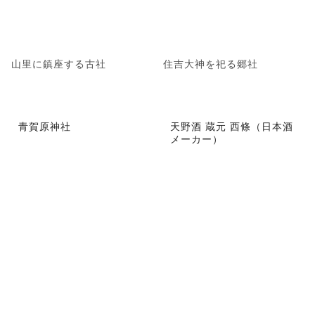
山里に鎮座する古社
住吉大神を祀る郷社
青賀原神社
天野酒 蔵元 西條（日本酒
メーカー）