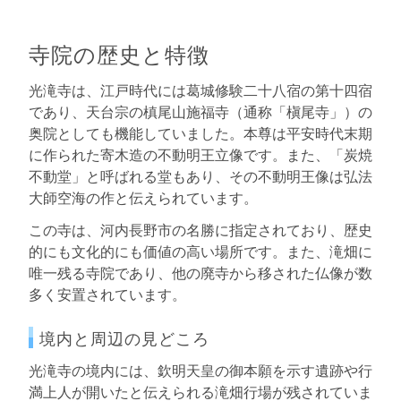
寺院の歴史と特徴
光滝寺は、江戸時代には葛城修験二十八宿の第十四宿
であり、天台宗の槙尾山施福寺（通称「槇尾寺」）の
奥院としても機能していました。本尊は平安時代末期
に作られた寄木造の不動明王立像です。また、「炭焼
不動堂」と呼ばれる堂もあり、その不動明王像は弘法
大師空海の作と伝えられています。
この寺は、河内長野市の名勝に指定されており、歴史
的にも文化的にも価値の高い場所です。また、滝畑に
唯一残る寺院であり、他の廃寺から移された仏像が数
多く安置されています。
境内と周辺の見どころ
光滝寺の境内には、欽明天皇の御本願を示す遺跡や行
満上人が開いたと伝えられる滝畑行場が残されていま