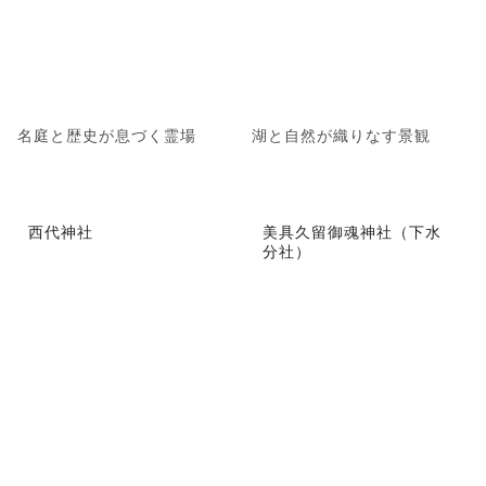
名庭と歴史が息づく霊場
湖と自然が織りなす景観
西代神社
美具久留御魂神社（下水
分社）