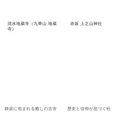
清水地蔵寺（九華山 地蔵
赤坂 上之山神社
寺）
静寂に包まれる癒しの古寺
歴史と信仰が息づく杜