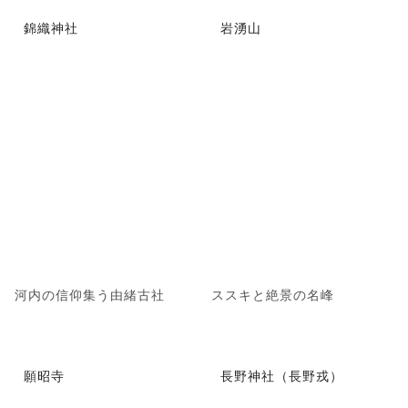
錦織神社
岩湧山
河内の信仰集う由緒古社
ススキと絶景の名峰
願昭寺
長野神社（長野戎）