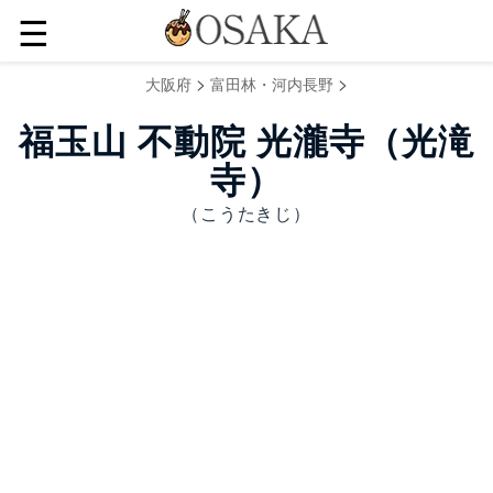
☰
>
>
大阪府
富田林・河内長野
福玉山 不動院 光瀧寺（光滝
寺）
（こうたきじ）