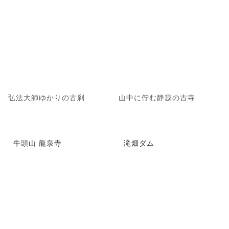
弘法大師ゆかりの古刹
山中に佇む静寂の古寺
牛頭山 龍泉寺
滝畑ダム