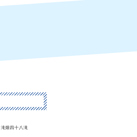
滝畑四十八滝