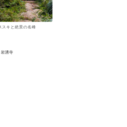
ススキと絶景の名峰
岩湧寺