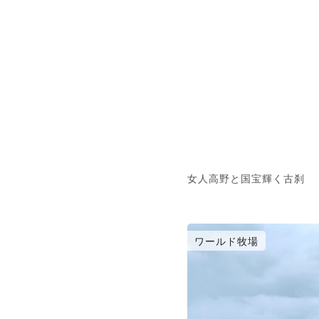
女人高野と国宝輝く古刹
ワールド牧場