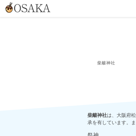
柴籬神社
柴籬神社
は、大阪府松
承を有しています。ま
祭神