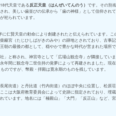
18代天皇である
反正天皇（はんぜいてんのう）
です。その別
され、美しい歯並びの伝承から「歯の神様」として信仰されて
が祀られています。
半に仁賢天皇の勅命により創建されたと伝えられています。この
柴籬宮（たじひしばがきのみや）の跡地とされており、古事記
王朝の最後の都として、穏やかで豊かな時代が営まれた場所で
社」と称され、神宮寺として「広場山観念寺」が隣接していま
永年間に観念寺二世住持の覚夢によって再建されました。現在の
たものですが、幣殿・拝殿は寛永期のものを残しています。
長尾街道）と丹比道（竹内街道）のほぼ中央に位置し、松原荘
ここは大阪府教育委員会によって史跡に指定されており、埋蔵
れています。地名には「極殿山」「大門」「反正山」など、宮