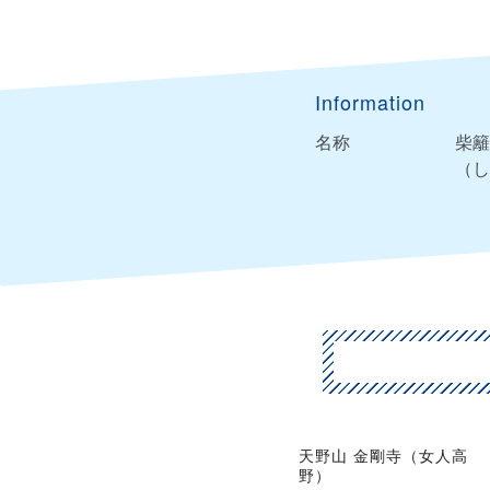
Information
名称
柴籬
（し
天野山 金剛寺（女人高
野）