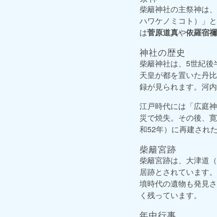
柴籬神社の主祭神は、
ハワケノミコト）」と
は
菅原道真
や
依羅宿禰
神社の歴史
柴籬神社は、5世紀後
天皇が都を置いた丹比
録が見られます。河内
江戸時代には「広庭神
災で焼失。その後、寛
和52年）に再建され
柴籬宮跡
柴籬宮跡は、大津道（
居跡とされています。
墳時代の遺物も発見さ
く残っています。
年中行事