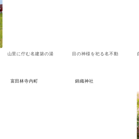
山里に佇む名建築の湯
目の神様を祀る名不動
富田林寺内町
錦織神社