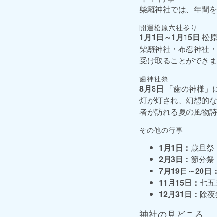
柴籬神社では、年間を
開運松原六社参り
1月1日～1月15日
松原
柴籬神社・布忍神社・
受け取ることができま
歯神社祭
8月8日
「歯の神様」に
灯が灯され、幻想的な
者が訪れる夏の風物詩
その他の行事
1月1日：
歳旦祭
2月3日：
節分祭
7月19日～20日
11月15日：
七五
12月31日：
除夜
神社の見どころ