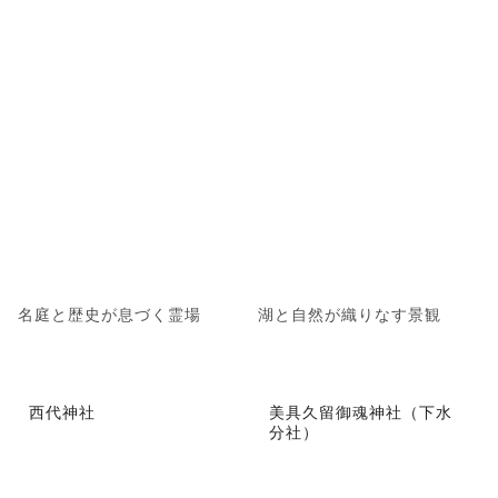
名庭と歴史が息づく霊場
湖と自然が織りなす景観
西代神社
美具久留御魂神社（下水
分社）