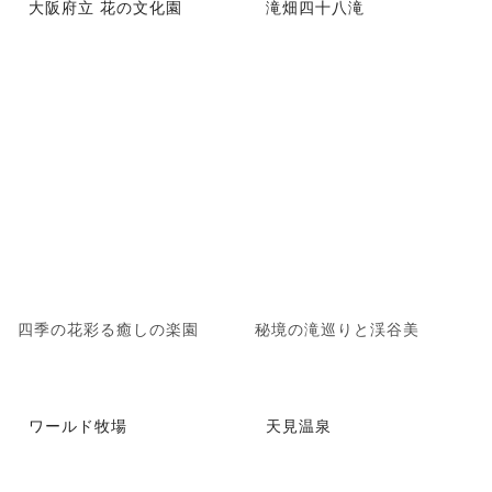
大阪府立 花の文化園
滝畑四十八滝
四季の花彩る癒しの楽園
秘境の滝巡りと渓谷美
ワールド牧場
天見温泉