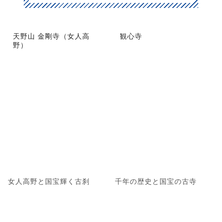
天野山 金剛寺（女人高
観心寺
野）
女人高野と国宝輝く古刹
千年の歴史と国宝の古寺