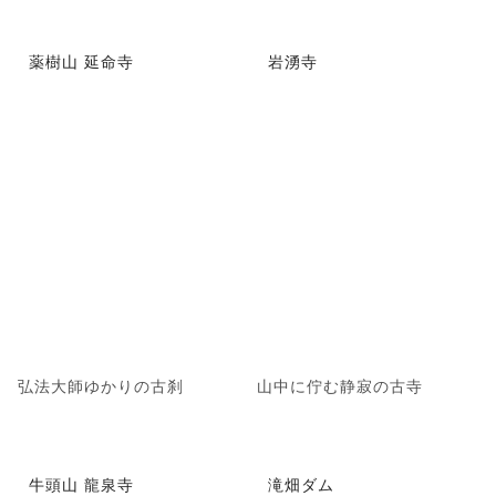
薬樹山 延命寺
岩湧寺
弘法大師ゆかりの古刹
山中に佇む静寂の古寺
牛頭山 龍泉寺
滝畑ダム