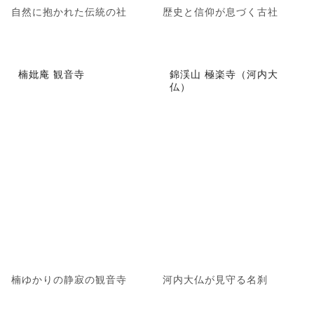
自然に抱かれた伝統の社
歴史と信仰が息づく古社
楠妣庵 観音寺
錦渓山 極楽寺（河内大
仏）
楠ゆかりの静寂の観音寺
河内大仏が見守る名刹