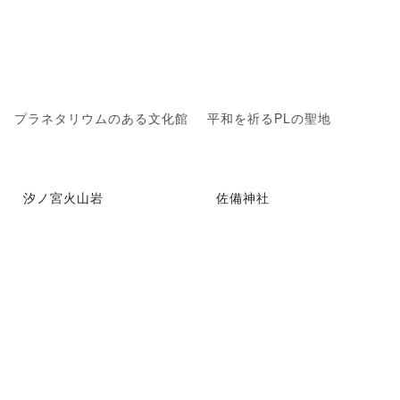
プラネタリウムのある文化館
平和を祈るPLの聖地
汐ノ宮火山岩
佐備神社