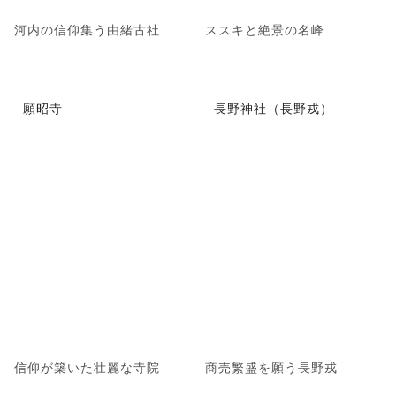
河内の信仰集う由緒古社
ススキと絶景の名峰
願昭寺
長野神社（長野戎）
信仰が築いた壮麗な寺院
商売繁盛を願う長野戎