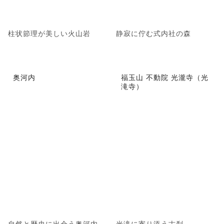
柱状節理が美しい火山岩
静寂に佇む式内社の森
奥河内
福玉山 不動院 光瀧寺（光
滝寺）
自然と歴史に出会う奥河内
光滝に寄り添う古刹