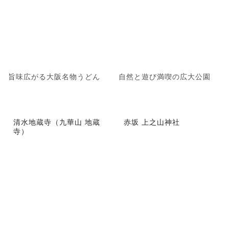
旨味広がる大阪名物うどん
自然と遊び満喫の広大公園
清水地蔵寺（九華山 地蔵
赤坂 上之山神社
寺）