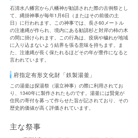
石清水八幡宮から八幡神が勧請された際の古例祭とし
て、縄掛神事が毎年1月6日（またはその前後の土
日）に行われます。この神事では、長さ60メートル
の注連縄が作られ、境内にある勧請杉と対岸の柿の木
の間に掛けられます。この行為は、疫病や穢れが地域
に入り込まないよう結界を張る意味を持ちます。ま
た、注連縄が長く保たれるほどその年が豊作になると
言われています。
府指定有形文化財「鉄製湯釜」
この湯釜は探湯祭（湯立神事）の際に利用されてお
り、1340年に製作されたものです。湯釜には賢覚が
住民の寄付を募って作らせた旨が記されており、その
歴史的価値が高く評価されています。
主な祭事