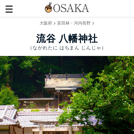
☰
>
>
大阪府
富田林・河内長野
流谷 八幡神社
（ながれたに はちまん じんじゃ）