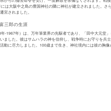
県からの撤去命令を受け、一度解散を余儀なくされます。戦後、
0年には大阪中之島の豊国神社の隣に神社が建立されました。さら
遷宮されました。
富三郎の生涯
68年-1967年）は、万年筆業界の先駆者であり、「田中大元堂
いました。彼はサムハラの神を信仰し、戦争時にお守りを兵士
活動に尽力しました。100歳まで生き、神社境内には彼の胸像