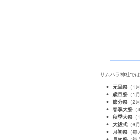
サムハラ神社では
元旦祭
（1
歳旦祭
（1
節分祭
（2
春季大祭
（
秋季大祭
（
大祓式
（6月
月初祭
（毎
月次祭
（毎