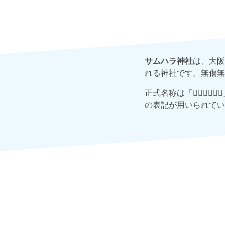
サムハラ神社
は、大阪
れる神社です。無傷無
正式名称は「𪮷抬𪮷
の表記が用いられてい