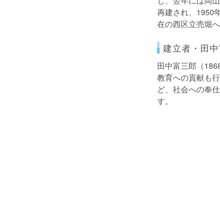
し、翌年には岡山
再建され、195
在の西区立売堀へ
建立者・田中
田中富三郎（18
教育への貢献も行
ど、社会への奉仕
す。