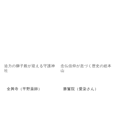
迫力の獅子殿が迎える守護神
念仏信仰が息づく歴史の総本
社
山
全興寺（平野薬師）
勝鬘院（愛染さん）