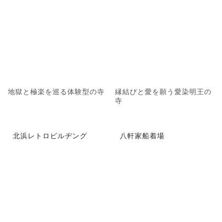
地獄と極楽を巡る体験型の寺
縁結びと愛を願う愛染明王の
寺
北浜レトロビルヂング
八軒家船着場