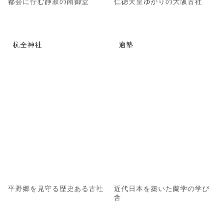
都会に佇む静寂の南御堂
仁徳天皇ゆかりの大阪古社
杭全神社
適塾
平野郷を見守る歴史ある古社
近代日本を築いた蘭学の学び
舎