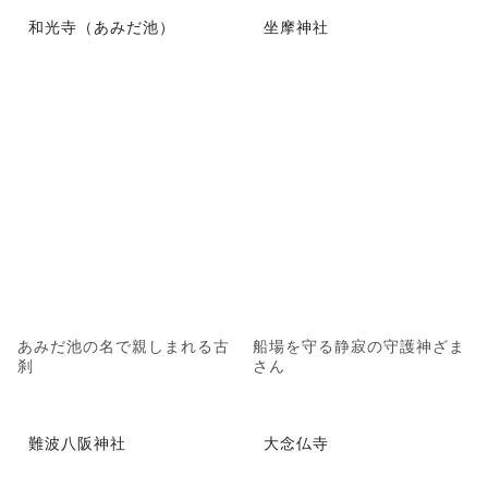
和光寺（あみだ池）
坐摩神社
あみだ池の名で親しまれる古
船場を守る静寂の守護神ざま
刹
さん
難波八阪神社
大念仏寺