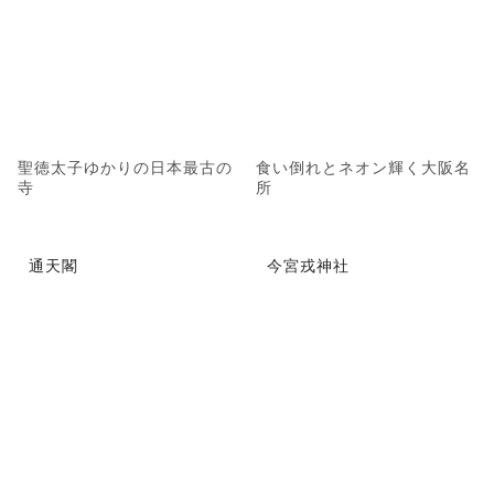
聖徳太子ゆかりの日本最古の
食い倒れとネオン輝く大阪名
寺
所
通天閣
今宮戎神社