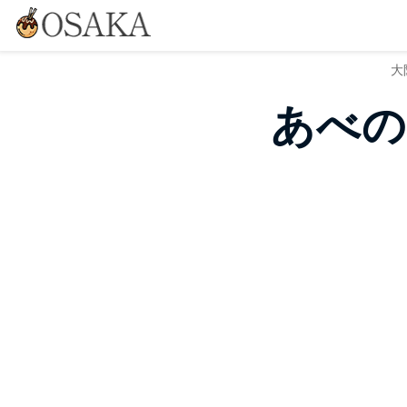
大
あべの