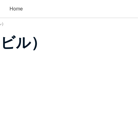
Home
ル）
スビル）