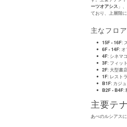
ーツオアシス
」、
ており、上層階に
主なフロア
15F - 16F
:
6F - 14F
: 
4F
: シネ
3F
: フィ
2F
: 大型
1F
: レス
B1F
: カ
B2F - B4F
:
主要テ
あべのルシアスに