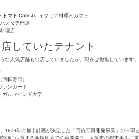
マト Cafe Jr.
: イタリア料理とカフェ
: パスタ専門店
食料理店
出店していたテナント
うな人気店舗も出店していましたが、現在は撤退しています。
ド
（回転寿司）
ヴァンガード
リーガルマインド大学
、1976年に都市計画が決定した「阿倍野再開発事業」の一環
南側に位置する金塚地区での再開発は、大阪市の都市再生に重