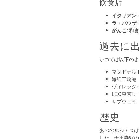
飲食店
イタリアン・ト
ラ・パウザ
がんこ
: 和
過去に
かつては以下のよ
マクドナル
海鮮三崎港
ヴィレッジ
LEC東京
サブウェイ
歴史
あべのルシアスは
した。天王寺駅の