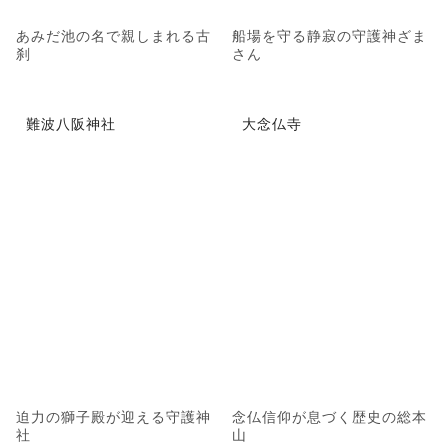
あみだ池の名で親しまれる古
船場を守る静寂の守護神ざま
刹
さん
難波八阪神社
大念仏寺
迫力の獅子殿が迎える守護神
念仏信仰が息づく歴史の総本
社
山