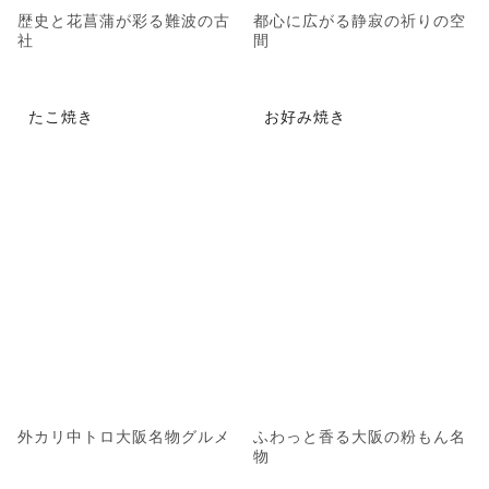
歴史と花菖蒲が彩る難波の古
都心に広がる静寂の祈りの空
社
間
たこ焼き
お好み焼き
外カリ中トロ大阪名物グルメ
ふわっと香る大阪の粉もん名
物