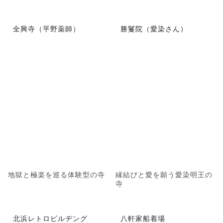
全興寺（平野薬師）
勝鬘院（愛染さん）
地獄と極楽を巡る体験型の寺
縁結びと愛を願う愛染明王の
寺
北浜レトロビルヂング
八軒家船着場