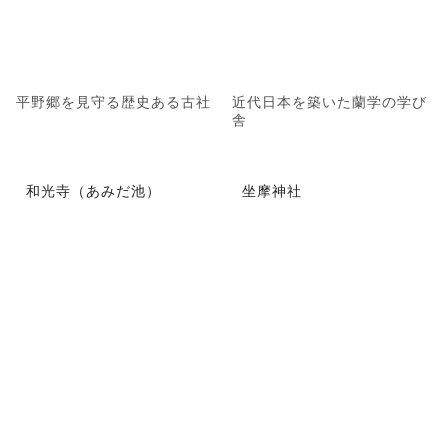
平野郷を見守る歴史ある古社
近代日本を築いた蘭学の学び
舎
和光寺（あみだ池）
坐摩神社