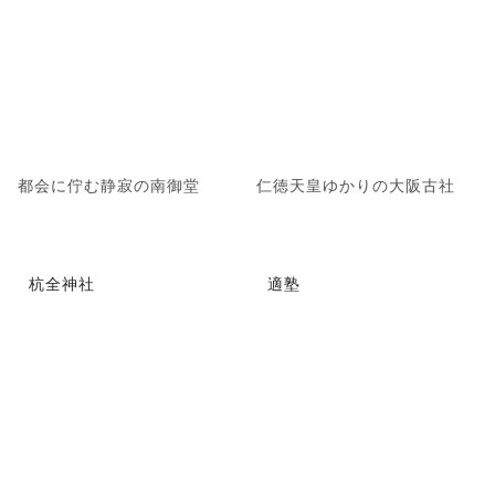
都会に佇む静寂の南御堂
仁徳天皇ゆかりの大阪古社
杭全神社
適塾