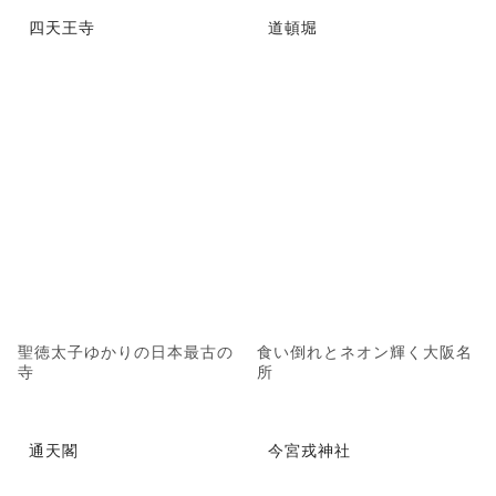
四天王寺
道頓堀
聖徳太子ゆかりの日本最古の
食い倒れとネオン輝く大阪名
寺
所
通天閣
今宮戎神社