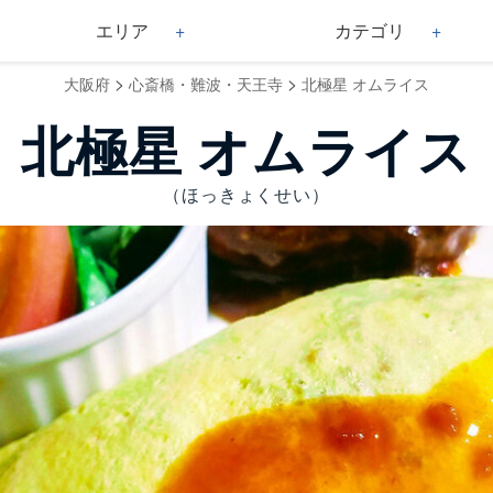
エリア
カテゴリ
>
>
大阪府
心斎橋・難波・天王寺
北極星 オムライス
北極星 オムライス
（ほっきょくせい）