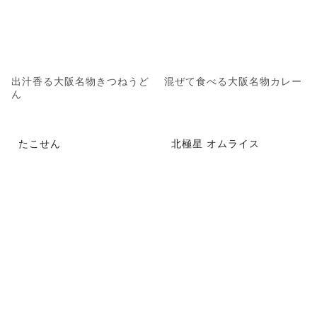
出汁香る大阪名物きつねうど
混ぜて食べる大阪名物カレー
ん
たこせん
北極星 オムライス