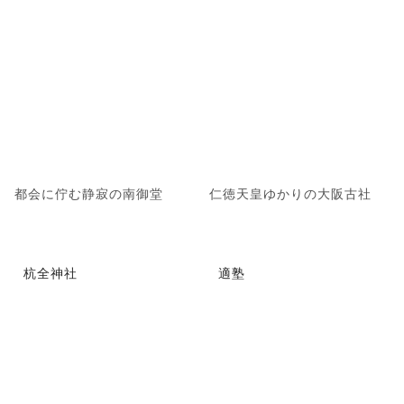
都会に佇む静寂の南御堂
仁徳天皇ゆかりの大阪古社
杭全神社
適塾