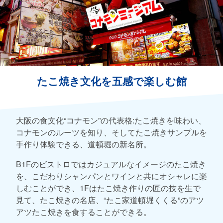
たこ焼き文化を五感で楽しむ館
大阪の食文化“コナモン”の代表格:たこ焼きを味わい、
コナモンのルーツを知り、そしてたこ焼きサンプルを
手作り体験できる、道頓堀の新名所。
B1Fのビストロではカジュアルなイメージのたこ焼き
を、こだわりシャンパンとワインと共にオシャレに楽
しむことができ、1Fはたこ焼き作りの匠の技を生で
見て、たこ焼きの名店、“たこ家道頓堀くくる”のアツ
アツたこ焼きを食することができる。