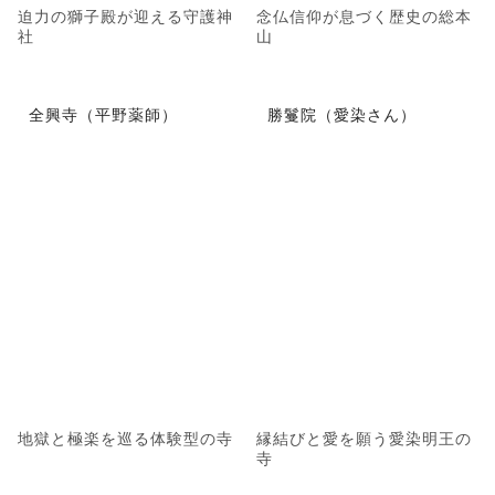
迫力の獅子殿が迎える守護神
念仏信仰が息づく歴史の総本
社
山
全興寺（平野薬師）
勝鬘院（愛染さん）
地獄と極楽を巡る体験型の寺
縁結びと愛を願う愛染明王の
寺