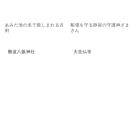
あみだ池の名で親しまれる古
船場を守る静寂の守護神ざま
刹
さん
難波八阪神社
大念仏寺