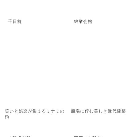
千日前
綿業会館
笑いと娯楽が集まるミナミの
船場に佇む美しき近代建築
街