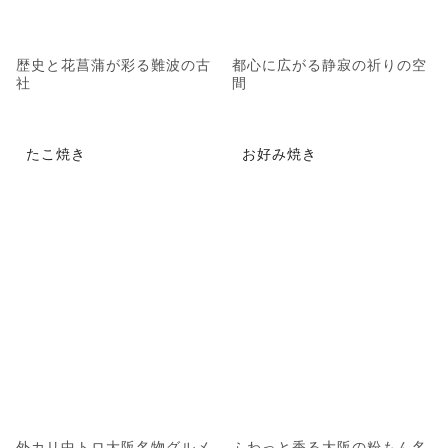
歴史と花菖蒲が彩る難波の古
都心に広がる静寂の祈りの空
社
間
たこ焼き
お好み焼き
外カリ中トロ大阪名物グルメ
ふわっと香る大阪の粉もん名