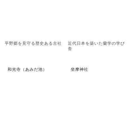
平野郷を見守る歴史ある古社
近代日本を築いた蘭学の学び
舎
和光寺（あみだ池）
坐摩神社