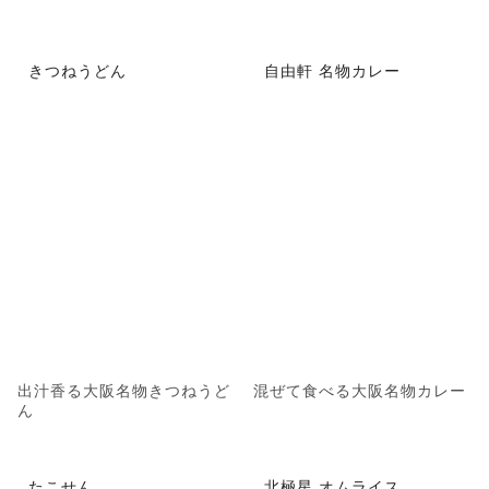
きつねうどん
自由軒 名物カレー
出汁香る大阪名物きつねうど
混ぜて食べる大阪名物カレー
ん
たこせん
北極星 オムライス