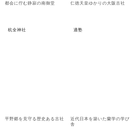
都会に佇む静寂の南御堂
仁徳天皇ゆかりの大阪古社
杭全神社
適塾
平野郷を見守る歴史ある古社
近代日本を築いた蘭学の学び
舎