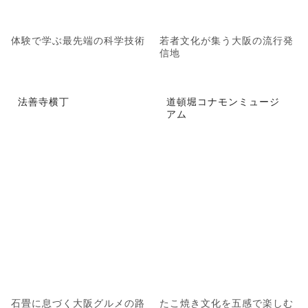
体験で学ぶ最先端の科学技術
若者文化が集う大阪の流行発
信地
法善寺横丁
道頓堀コナモンミュージ
アム
石畳に息づく大阪グルメの路
たこ焼き文化を五感で楽しむ