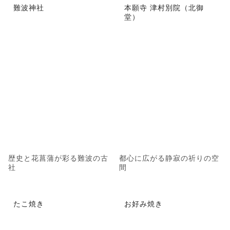
難波神社
本願寺 津村別院（北御
堂）
歴史と花菖蒲が彩る難波の古
都心に広がる静寂の祈りの空
社
間
たこ焼き
お好み焼き