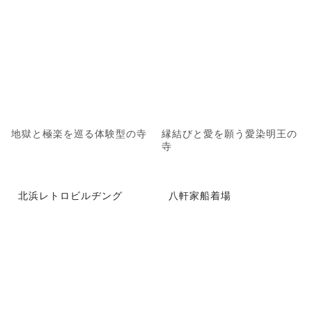
地獄と極楽を巡る体験型の寺
縁結びと愛を願う愛染明王の
寺
北浜レトロビルヂング
八軒家船着場