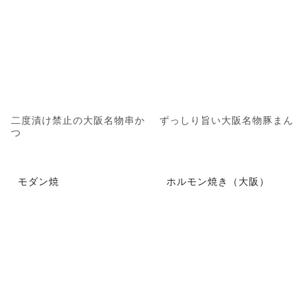
二度漬け禁止の大阪名物串か
ずっしり旨い大阪名物豚まん
つ
モダン焼
ホルモン焼き（大阪）