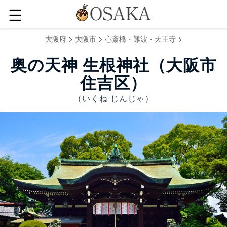
☰
>
>
>
大阪府
大阪市
心斎橋・難波・天王寺
奥の天神​​ 生根神社（大阪市
住吉区）
（いくね じんじゃ）