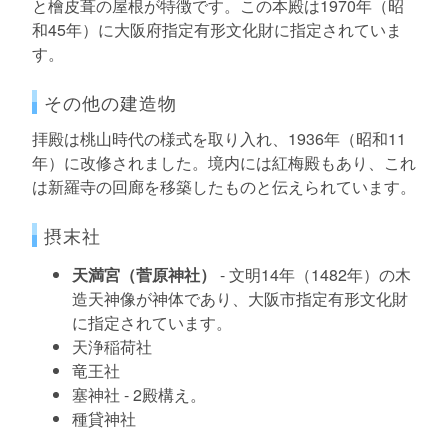
と檜皮葺の屋根が特徴です。この本殿は1970年（昭
和45年）に大阪府指定有形文化財に指定されていま
す。
その他の建造物
拝殿は桃山時代の様式を取り入れ、1936年（昭和11
年）に改修されました。境内には紅梅殿もあり、これ
は新羅寺の回廊を移築したものと伝えられています。
摂末社
天満宮（菅原神社）
- 文明14年（1482年）の木
造天神像が神体であり、大阪市指定有形文化財
に指定されています。
天浄稲荷社
竜王社
塞神社 - 2殿構え。
種貸神社