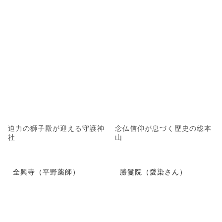
迫力の獅子殿が迎える守護神
念仏信仰が息づく歴史の総本
社
山
全興寺（平野薬師）
勝鬘院（愛染さん）