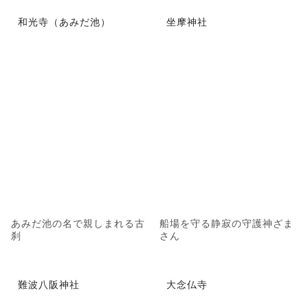
和光寺（あみだ池）
坐摩神社
あみだ池の名で親しまれる古
船場を守る静寂の守護神ざま
刹
さん
難波八阪神社
大念仏寺