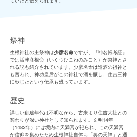
ていたと伝えられます。
祭神
生根神社の主祭神は
少彦名命
ですが、『神名帳考証』
では活津彦根命（いくつひこねのみこと）が祭神とさ
れる説も紹介されています。少彦名命は造酒の祖神と
も言われ、神功皇后がこの神社で酒を醸し、住吉三神
に献じたという伝承も残っています。
歴史
詳しい創建年代は不明ながら、古来より住吉大社との
関わりが深い神社として知られます。文明14年
（1482年）には境内に天満宮が祀られ、この天満宮
が信仰を集めたため生根神社自体も「奥の天神」と通