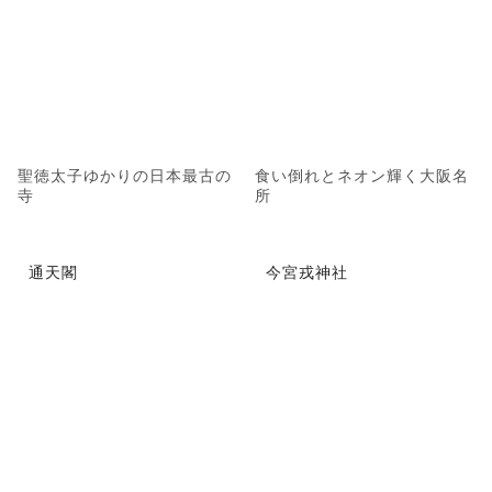
聖徳太子ゆかりの日本最古の
食い倒れとネオン輝く大阪名
寺
所
通天閣
今宮戎神社