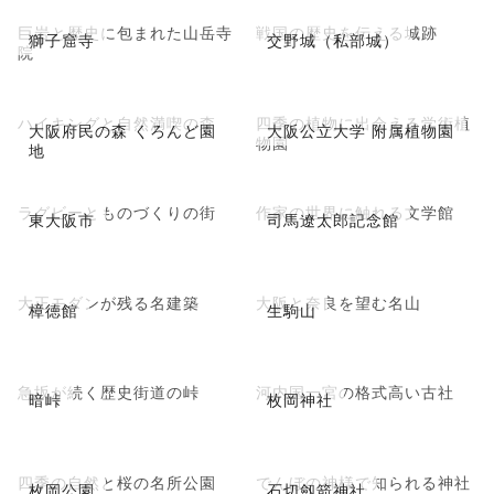
巨岩と歴史に包まれた山岳寺
戦国の歴史を伝える城跡
獅子窟寺
交野城（私部城）
院
ハイキングと自然満喫の森
四季の植物に出会える学術植
大阪府民の森 くろんど園
大阪公立大学 附属植物園
物園
地
ラグビーとものづくりの街
作家の世界に触れる文学館
東大阪市
司馬遼太郎記念館
大正モダンが残る名建築
大阪と奈良を望む名山
樟徳館
生駒山
急坂が続く歴史街道の峠
河内国一宮の格式高い古社
暗峠
枚岡神社
四季の自然と桜の名所公園
でんぼの神様で知られる神社
枚岡公園
石切劔箭神社