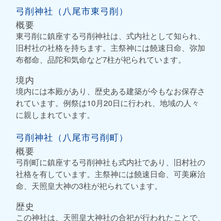
弓削神社（八尾市東弓削）
概要
東弓削に鎮座する弓削神社は、式内社として知られ、
旧村社の社格を持ちます。主祭神には饒速日命、弥加
布都命、品陀和気命など7柱が祀られています。
境内
境内には本殿があり、歴史ある建築が今もなお保存さ
れています。例祭は10月20日に行われ、地域の人々
に親しまれています。
弓削神社（八尾市弓削町）
概要
弓削町に鎮座する弓削神社も式内社であり、旧村社の
社格を有しています。主祭神には饒速日命、可美麻治
命、天照皇大神の3柱が祀られています。
歴史
この神社は、天照皇大神社の合祀が行われたことで、