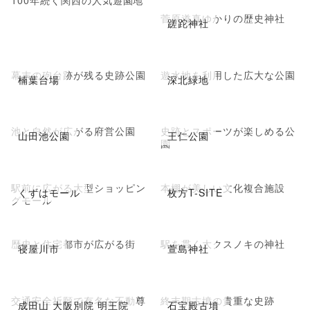
菅原道真ゆかりの歴史神社
蹉跎神社
幕末の砲台跡が残る史跡公園
遊水地を利用した広大な公園
楠葉台場
深北緑地
池と自然が広がる府営公園
史跡とスポーツが楽しめる公
山田池公園
王仁公園
園
駅前に広がる大型ショッピン
本棚が美しい文化複合施設
くずはモール
枚方T-SITE
グモール
歴史と住宅都市が広がる街
駅を貫く大クスノキの神社
寝屋川市
萱島神社
交通安全祈願で有名な不動尊
終末期古墳の貴重な史跡
成田山 大阪別院 明王院
石宝殿古墳