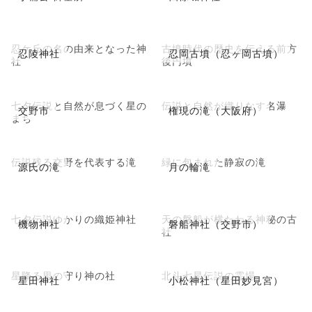
忍ケ丘の名の由来となった神
古墳時代の歴史を伝える前方
忍陵神社
忍岡古墳（忍ヶ岡古墳）
社
後円墳
七夕伝説と自然が息づく星の
伝説と自然が織りなす名瀑
交野市
権現の滝（大阪府）
まち
伝説残る交野を代表する滝
緑に包まれた静寂の滝
源氏の滝
月の輪滝
七夕伝説ゆかりの織姫神社
天の磐船が横たわる神秘の古
機物神社
磐船神社（交野市）
社
星降る里の守り神の社
北斗七星伝説の霊場
星田神社
小松神社（星田妙見宮）