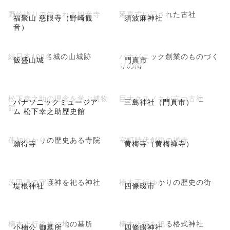
野崎詣りで知られる観音寺
延喜式に記された古社
福聚山 慈眼寺（野崎観
須波麻神社
音）
続日本100名城の山城跡
パナソニック創業のものづく
飯盛山城
門真市
りの街
松下幸之助の理念を学ぶ博物
巨大クスノキが立つ古社
パナソニックミュージア
三島神社（門真市）
館
ム 松下幸之助歴史館
蓮如ゆかりの歴史ある寺院
室町時代創建の禅寺
願得寺
黄梅寺（黄梅禅寺）
茨田堤の守護神を祀る神社
楠木正行ゆかりの歴史の街
堤根神社
四條畷市
楠木正行終焉の地の墓所
楠木正行を祀る格式神社
小楠公 御墓所
四條畷神社