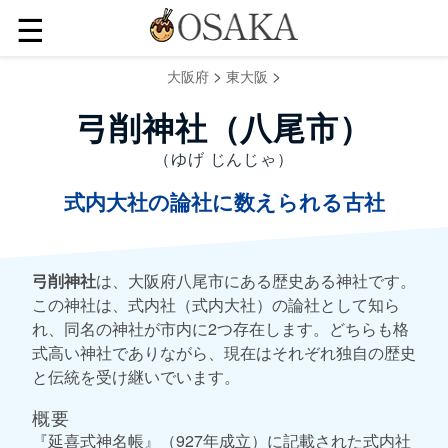
☰
>
>
大阪府
東大阪
弓削神社（八尾市）
（ゆげ じんじゃ）
式内大社の論社に数えられる古社
弓削神社
は、大阪府八尾市にある歴史ある神社です。
この神社は、式内社（式内大社）の論社として知ら
れ、同名の神社が市内に2つ存在します。どちらも格
式高い神社でありながら、現在はそれぞれ独自の歴史
と伝統を受け継いでいます。
概要
『延喜式神名帳』（927年成立）に記載された式内社