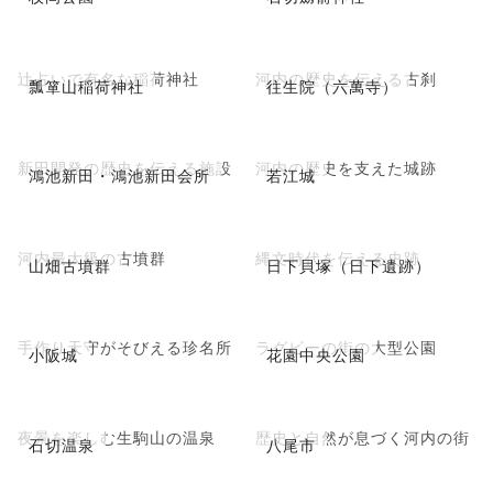
辻占いで有名な稲荷神社
河内の歴史を伝える古刹
瓢箪山稲荷神社
往生院（六萬寺）
新田開発の歴史を伝える施設
河内の歴史を支えた城跡
鴻池新田・鴻池新田会所
若江城
河内最大級の古墳群
縄文時代を伝える史跡
山畑古墳群
日下貝塚（日下遺跡）
手作り天守がそびえる珍名所
ラグビーの街の大型公園
小阪城
花園中央公園
夜景を楽しむ生駒山の温泉
歴史と自然が息づく河内の街
石切温泉
八尾市