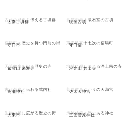
古代の歴史を伝える古墳群
北河内最大級石室の古墳
太秦古墳群
寝屋古墳
宿場町の歴史を持つ門前の街
東海道五十七次の宿場町
守口市
守口宿
天筆如来を祀る歴史の寺
地域に親しまれる浄土宗の寺
紫雲山 来迎寺
澄光山 妙楽寺
古代創建と伝わる式内社
菅原道真ゆかりの天満宮
高瀬神社
佐太天神宮
生駒山麓に広がる歴史の街
天神信仰の歴史ある神社
大東市
三箇菅原神社