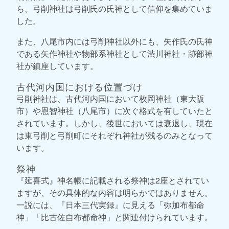
ら、弓削神社は弓削氏の氏神として信仰を集めていま
した。
また、八尾市内には弓削神社以外にも、矢作氏の氏神
である矢作神社や物部系神社として渋川神社・跡部神
社が鎮座しています。
古代河内国における位置づけ
弓削神社は、古代河内国において枚岡神社（東大阪
市）や恩智神社（八尾市）に次ぐ格式を有していたと
されています。しかし、後世においては衰退し、現在
は東弓削と弓削町にそれぞれ神社が残るのみとなって
います。
祭神
『延喜式』神名帳に記載される祭神は2座とされてい
ますが、その具体的な内容は明らかではありません。
一説には、『日本三代実録』に見える「弥加布都命
神」「比古佐自布都命神」と関連付けられています。