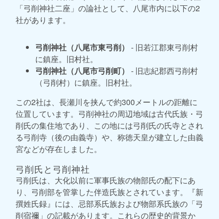
「弓削神社二座」の論社として、八尾市内に以下の2
社があります。
弓削神社（八尾市東弓削）
- 旧若江郡東弓削村
に鎮座。旧村社。
弓削神社（八尾市弓削町）
- 旧志紀郡西弓削村
（弓削村）に鎮座。旧村社。
この2社は、長瀬川を挟んで約300メートルの距離に
位置しています。弓削神社の周辺地域は古代氏族・弓
削氏の集住地であり、この地には弓削氏の氏寺とされ
る弓削寺（後の由義寺）や、称徳天皇が建立した由義
宮などが存在しました。
弓削氏と弓削神社
弓削氏は、大化以前に軍事氏族の物部氏の配下にあ
り、弓削部を管掌した伴造氏族とされています。『新
撰姓氏録』には、忌部系氏族および物部系氏族の「弓
削宿禰」の記載があります。これらの歴史的背景か