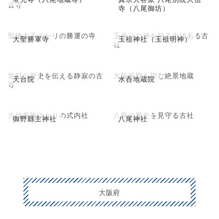
古寺
寺（八尾御坊）
聖徳太子ゆかりの勝運の寺
玉造りの神を祀る由緒ある古
大聖勝軍寺
玉祖神社（玉祖明神）
社
室町の歴史を伝える静寂の古
大阪平野を望む絶景地蔵
天台院
水呑地蔵院
寺
古代豪族ゆかりの式内社
八尾の歴史を見守る古社
御野縣主神社
八尾神社
大阪府