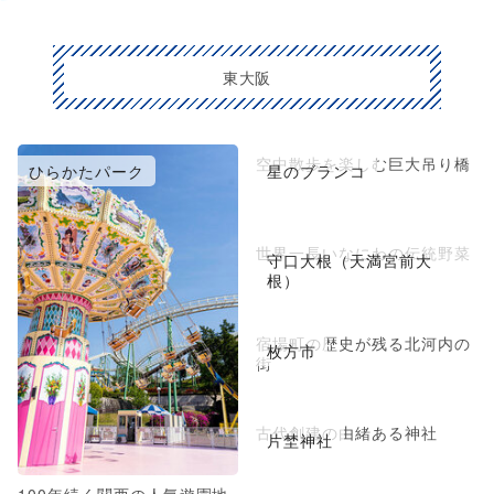
東大阪
空中散歩を楽しむ巨大吊り橋
ひらかたパーク
星のブランコ
世界一長いなにわの伝統野菜
守口大根（天満宮前大
根）
宿場町の歴史が残る北河内の
枚方市
街
古代創建の由緒ある神社
片埜神社
100年続く関西の人気遊園地