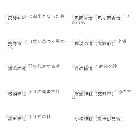
忍ケ丘の名の由来となった神
古墳時代の歴史を伝える前方
忍陵神社
忍岡古墳（忍ヶ岡古墳）
社
後円墳
七夕伝説と自然が息づく星の
伝説と自然が織りなす名瀑
交野市
権現の滝（大阪府）
まち
伝説残る交野を代表する滝
緑に包まれた静寂の滝
源氏の滝
月の輪滝
七夕伝説ゆかりの織姫神社
天の磐船が横たわる神秘の古
機物神社
磐船神社（交野市）
社
星降る里の守り神の社
北斗七星伝説の霊場
星田神社
小松神社（星田妙見宮）