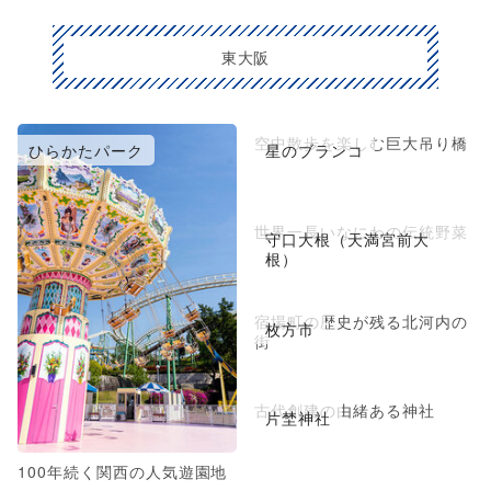
東大阪
空中散歩を楽しむ巨大吊り橋
ひらかたパーク
星のブランコ
世界一長いなにわの伝統野菜
守口大根（天満宮前大
根）
宿場町の歴史が残る北河内の
枚方市
街
古代創建の由緒ある神社
片埜神社
100年続く関西の人気遊園地