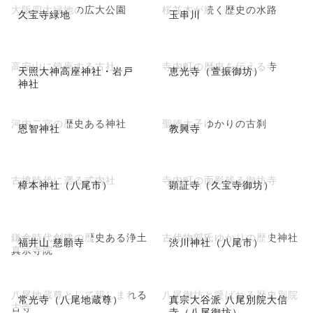
大阪四大緑地の広大公園
桜並木が続く歴史の水路
久宝寺緑地
玉串川
高安山に鎮座する古社
寺内町の歴史を伝える寺
天照大神高座神社・岩戸
恵光寺（萱振御坊）
神社
河内二宮の歴史ある神社
聖徳太子ゆかりの古刹
恩智神社
教興寺
古墳時代に遡る式内社
寺内町の面影残る御坊寺
樟本神社（八尾市）
顕証寺（久宝寺御坊）
鎌倉時代創建の歴史ある浄土
古代物部氏ゆかりの歴史神社
福井山 慈願寺
渋川神社（八尾市）
真宗寺院
八尾地蔵尊として親しまれる
八尾御坊と呼ばれる歴史別院
常光寺（八尾地蔵尊）
真宗大谷派 八尾別院大信
古寺
寺（八尾御坊）