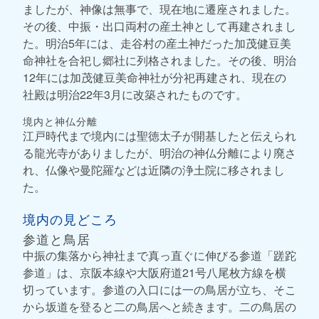
ましたが、神像は無事で、現在地に遷座されました。
その後、中振・出口両村の産土神として再建されまし
た。明治5年には、走谷村の産土神だった加茂健豆美
命神社を合祀し郷社に列格されました。その後、明治
12年には加茂健豆美命神社が分祀再建され、現在の
社殿は明治22年3月に改築されたものです。
境内と神仏分離
江戸時代まで境内には聖徳太子が開基したと伝えられ
る龍光寺がありましたが、明治の神仏分離により廃さ
れ、仏像や曼陀羅などは近隣の浄土院に移されまし
た。
境内の見どころ
参道と鳥居
中振の集落から神社まで真っ直ぐに伸びる参道「蹉跎
参道」は、京阪本線や大阪府道21号八尾枚方線を横
切っています。参道の入口には一の鳥居が立ち、そこ
から坂道を登ると二の鳥居へと続きます。二の鳥居の