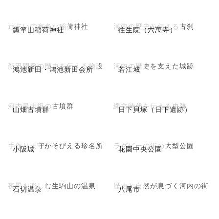
辻占いで有名な稲荷神社
河内の歴史を伝える古刹
瓢箪山稲荷神社
往生院（六萬寺）
新田開発の歴史を伝える施設
河内の歴史を支えた城跡
鴻池新田・鴻池新田会所
若江城
河内最大級の古墳群
縄文時代を伝える史跡
山畑古墳群
日下貝塚（日下遺跡）
手作り天守がそびえる珍名所
ラグビーの街の大型公園
小阪城
花園中央公園
夜景を楽しむ生駒山の温泉
歴史と自然が息づく河内の街
石切温泉
八尾市