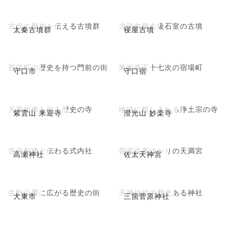
古代の歴史を伝える古墳群
北河内最大級石室の古墳
太秦古墳群
寝屋古墳
宿場町の歴史を持つ門前の街
東海道五十七次の宿場町
守口市
守口宿
天筆如来を祀る歴史の寺
地域に親しまれる浄土宗の寺
紫雲山 来迎寺
澄光山 妙楽寺
古代創建と伝わる式内社
菅原道真ゆかりの天満宮
高瀬神社
佐太天神宮
生駒山麓に広がる歴史の街
天神信仰の歴史ある神社
大東市
三箇菅原神社