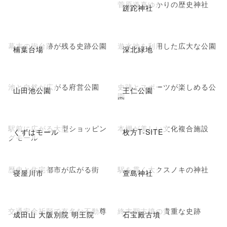
菅原道真ゆかりの歴史神社
蹉跎神社
幕末の砲台跡が残る史跡公園
遊水地を利用した広大な公園
楠葉台場
深北緑地
池と自然が広がる府営公園
史跡とスポーツが楽しめる公
山田池公園
王仁公園
園
駅前に広がる大型ショッピン
本棚が美しい文化複合施設
くずはモール
枚方T-SITE
グモール
歴史と住宅都市が広がる街
駅を貫く大クスノキの神社
寝屋川市
萱島神社
交通安全祈願で有名な不動尊
終末期古墳の貴重な史跡
成田山 大阪別院 明王院
石宝殿古墳