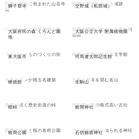
巨岩と歴史に包まれた山岳寺
戦国の歴史を伝える城跡
獅子窟寺
交野城（私部城）
院
ハイキングと自然満喫の森
四季の植物に出会える学術植
大阪府民の森 くろんど園
大阪公立大学 附属植物園
物園
地
ラグビーとものづくりの街
作家の世界に触れる文学館
東大阪市
司馬遼太郎記念館
大正モダンが残る名建築
大阪と奈良を望む名山
樟徳館
生駒山
急坂が続く歴史街道の峠
河内国一宮の格式高い古社
暗峠
枚岡神社
四季の自然と桜の名所公園
でんぼの神様で知られる神社
枚岡公園
石切劔箭神社