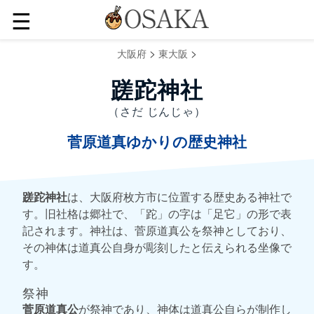
☰
>
>
大阪府
東大阪
蹉跎神社
（さだ じんじゃ）
菅原道真ゆかりの歴史神社
蹉跎神社
は、大阪府枚方市に位置する歴史ある神社で
す。旧社格は郷社で、「跎」の字は「足它」の形で表
記されます。神社は、菅原道真公を祭神としており、
その神体は道真公自身が彫刻したと伝えられる坐像で
す。
祭神
菅原道真公
が祭神であり、神体は道真公自らが制作し