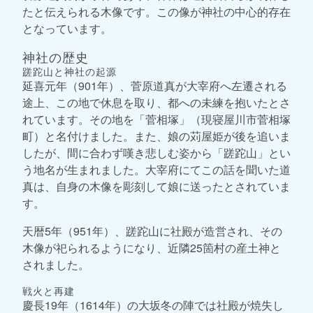
たと伝えられる木像です。この像が神社の中心的存在
となっています。
神社の歴史
蹉跎山と神社の起源
延喜元年（901年）、菅原道真が大宰府へ左遷される
途上、この地で休息を取り、都への未練を抱いたとさ
れています。その地を「菅相塚」（現寝屋川市菅相塚
町）と名付けました。また、娘の苅屋姫が後を追いま
したが、間に合わず嘆き悲しむ姿から「蹉跎山」とい
う地名が生まれました。大宰府にてこの話を聞いた道
真は、自身の木像を彫刻して娘に送ったとされていま
す。
天暦5年（951年）、蹉跎山に社殿が造営され、その
木像が祀られるようになり、近隣25箇村の産土神と
されました。
戦火と再建
慶長19年（1614年）の大坂冬の陣では社殿が焼失し