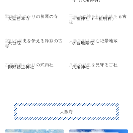
聖徳太子ゆかりの勝運の寺
玉造りの神を祀る由緒ある古
大聖勝軍寺
玉祖神社（玉祖明神）
社
室町の歴史を伝える静寂の古
大阪平野を望む絶景地蔵
天台院
水呑地蔵院
寺
古代豪族ゆかりの式内社
八尾の歴史を見守る古社
御野縣主神社
八尾神社
大阪府