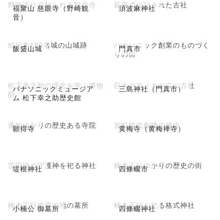
野崎詣りで知られる観音寺
延喜式に記された古社
福聚山 慈眼寺（野崎観
須波麻神社
音）
続日本100名城の山城跡
パナソニック創業のものづく
飯盛山城
門真市
りの街
松下幸之助の理念を学ぶ博物
巨大クスノキが立つ古社
パナソニックミュージア
三島神社（門真市）
館
ム 松下幸之助歴史館
蓮如ゆかりの歴史ある寺院
室町時代創建の禅寺
願得寺
黄梅寺（黄梅禅寺）
茨田堤の守護神を祀る神社
楠木正行ゆかりの歴史の街
堤根神社
四條畷市
楠木正行終焉の地の墓所
楠木正行を祀る格式神社
小楠公 御墓所
四條畷神社