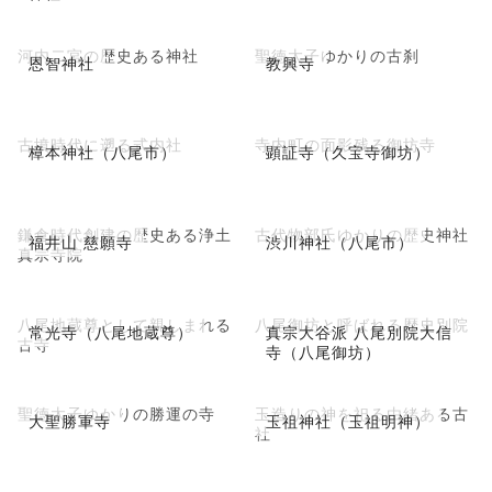
河内二宮の歴史ある神社
聖徳太子ゆかりの古刹
恩智神社
教興寺
古墳時代に遡る式内社
寺内町の面影残る御坊寺
樟本神社（八尾市）
顕証寺（久宝寺御坊）
鎌倉時代創建の歴史ある浄土
古代物部氏ゆかりの歴史神社
福井山 慈願寺
渋川神社（八尾市）
真宗寺院
八尾地蔵尊として親しまれる
八尾御坊と呼ばれる歴史別院
常光寺（八尾地蔵尊）
真宗大谷派 八尾別院大信
古寺
寺（八尾御坊）
聖徳太子ゆかりの勝運の寺
玉造りの神を祀る由緒ある古
大聖勝軍寺
玉祖神社（玉祖明神）
社