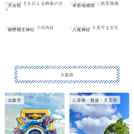
室町の歴史を伝える静寂の古
大阪平野を望む絶景地蔵
天台院
水呑地蔵院
寺
古代豪族ゆかりの式内社
八尾の歴史を見守る古社
御野縣主神社
八尾神社
大阪府
大阪市
心斎橋・難波・天王寺