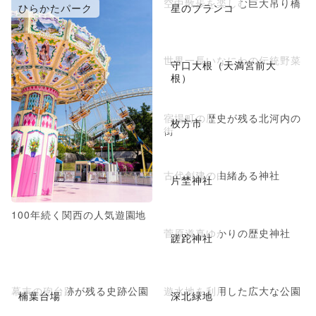
空中散歩を楽しむ巨大吊り橋
ひらかたパーク
星のブランコ
世界一長いなにわの伝統野菜
守口大根（天満宮前大
根）
宿場町の歴史が残る北河内の
枚方市
街
古代創建の由緒ある神社
片埜神社
100年続く関西の人気遊園地
菅原道真ゆかりの歴史神社
蹉跎神社
幕末の砲台跡が残る史跡公園
遊水地を利用した広大な公園
楠葉台場
深北緑地