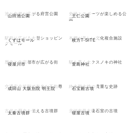
池と自然が広がる府営公園
史跡とスポーツが楽しめる公
山田池公園
王仁公園
園
駅前に広がる大型ショッピン
本棚が美しい文化複合施設
くずはモール
枚方T-SITE
グモール
歴史と住宅都市が広がる街
駅を貫く大クスノキの神社
寝屋川市
萱島神社
交通安全祈願で有名な不動尊
終末期古墳の貴重な史跡
成田山 大阪別院 明王院
石宝殿古墳
古代の歴史を伝える古墳群
北河内最大級石室の古墳
太秦古墳群
寝屋古墳