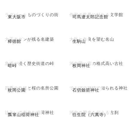
ラグビーとものづくりの街
作家の世界に触れる文学館
東大阪市
司馬遼太郎記念館
大正モダンが残る名建築
大阪と奈良を望む名山
樟徳館
生駒山
急坂が続く歴史街道の峠
河内国一宮の格式高い古社
暗峠
枚岡神社
四季の自然と桜の名所公園
でんぼの神様で知られる神社
枚岡公園
石切劔箭神社
辻占いで有名な稲荷神社
河内の歴史を伝える古刹
瓢箪山稲荷神社
往生院（六萬寺）