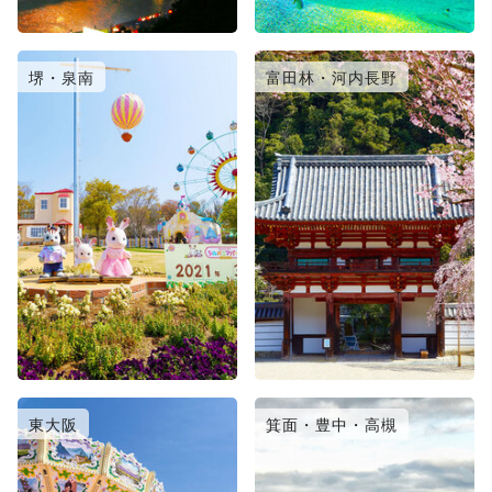
堺・泉南
富田林・河内長野
東大阪
箕面・豊中・高槻