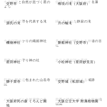
七夕伝説と自然が息づく星の
伝説と自然が織りなす名瀑
交野市
権現の滝（大阪府）
まち
伝説残る交野を代表する滝
緑に包まれた静寂の滝
源氏の滝
月の輪滝
七夕伝説ゆかりの織姫神社
天の磐船が横たわる神秘の古
機物神社
磐船神社（交野市）
社
星降る里の守り神の社
北斗七星伝説の霊場
星田神社
小松神社（星田妙見宮）
巨岩と歴史に包まれた山岳寺
戦国の歴史を伝える城跡
獅子窟寺
交野城（私部城）
院
ハイキングと自然満喫の森
四季の植物に出会える学術植
大阪府民の森 くろんど園
大阪公立大学 附属植物園
物園
地