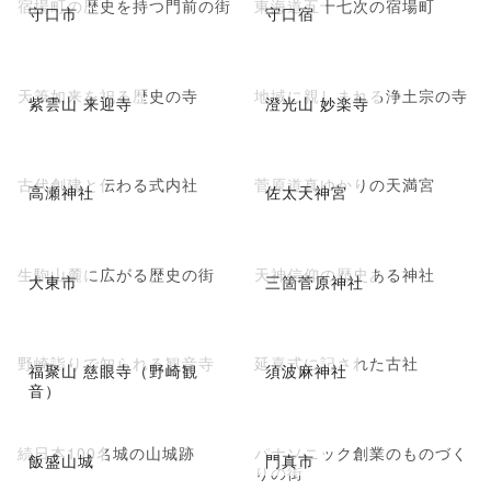
宿場町の歴史を持つ門前の街
東海道五十七次の宿場町
守口市
守口宿
天筆如来を祀る歴史の寺
地域に親しまれる浄土宗の寺
紫雲山 来迎寺
澄光山 妙楽寺
古代創建と伝わる式内社
菅原道真ゆかりの天満宮
高瀬神社
佐太天神宮
生駒山麓に広がる歴史の街
天神信仰の歴史ある神社
大東市
三箇菅原神社
野崎詣りで知られる観音寺
延喜式に記された古社
福聚山 慈眼寺（野崎観
須波麻神社
音）
続日本100名城の山城跡
パナソニック創業のものづく
飯盛山城
門真市
りの街