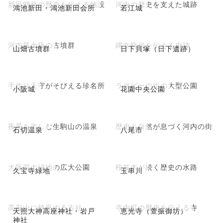
新田開発の歴史を伝える施設
河内の歴史を支えた城跡
鴻池新田・鴻池新田会所
若江城
河内最大級の古墳群
縄文時代を伝える史跡
山畑古墳群
日下貝塚（日下遺跡）
手作り天守がそびえる珍名所
ラグビーの街の大型公園
小阪城
花園中央公園
夜景を楽しむ生駒山の温泉
歴史と自然が息づく河内の街
石切温泉
八尾市
大阪四大緑地の広大公園
桜並木が続く歴史の水路
久宝寺緑地
玉串川
高安山に鎮座する古社
寺内町の歴史を伝える寺
天照大神高座神社・岩戸
恵光寺（萱振御坊）
神社