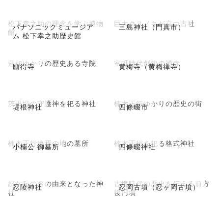
松下幸之助の理念を学ぶ博物
巨大クスノキが立つ古社
パナソニックミュージア
三島神社（門真市）
館
ム 松下幸之助歴史館
蓮如ゆかりの歴史ある寺院
室町時代創建の禅寺
願得寺
黄梅寺（黄梅禅寺）
茨田堤の守護神を祀る神社
楠木正行ゆかりの歴史の街
堤根神社
四條畷市
楠木正行終焉の地の墓所
楠木正行を祀る格式神社
小楠公 御墓所
四條畷神社
忍ケ丘の名の由来となった神
古墳時代の歴史を伝える前方
忍陵神社
忍岡古墳（忍ヶ岡古墳）
社
後円墳