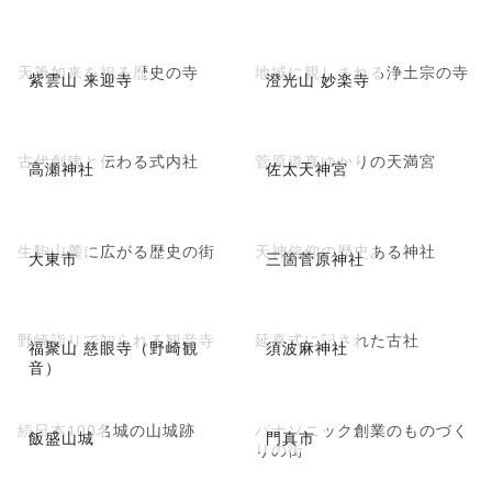
天筆如来を祀る歴史の寺
地域に親しまれる浄土宗の寺
紫雲山 来迎寺
澄光山 妙楽寺
古代創建と伝わる式内社
菅原道真ゆかりの天満宮
高瀬神社
佐太天神宮
生駒山麓に広がる歴史の街
天神信仰の歴史ある神社
大東市
三箇菅原神社
野崎詣りで知られる観音寺
延喜式に記された古社
福聚山 慈眼寺（野崎観
須波麻神社
音）
続日本100名城の山城跡
パナソニック創業のものづく
飯盛山城
門真市
りの街