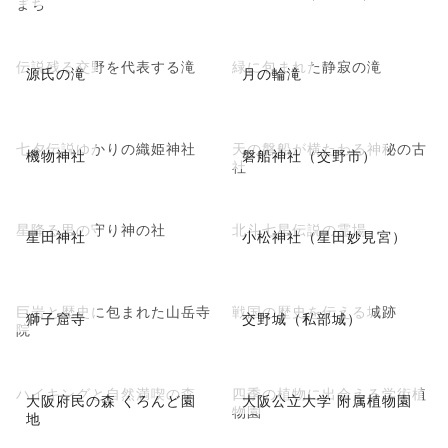
まち
伝説残る交野を代表する滝
緑に包まれた静寂の滝
源氏の滝
月の輪滝
七夕伝説ゆかりの織姫神社
天の磐船が横たわる神秘の古
機物神社
磐船神社（交野市）
社
星降る里の守り神の社
北斗七星伝説の霊場
星田神社
小松神社（星田妙見宮）
巨岩と歴史に包まれた山岳寺
戦国の歴史を伝える城跡
獅子窟寺
交野城（私部城）
院
ハイキングと自然満喫の森
四季の植物に出会える学術植
大阪府民の森 くろんど園
大阪公立大学 附属植物園
物園
地