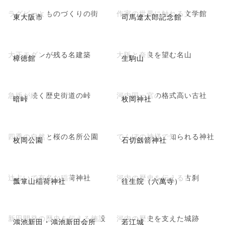
ラグビーとものづくりの街
作家の世界に触れる文学館
東大阪市
司馬遼太郎記念館
大正モダンが残る名建築
大阪と奈良を望む名山
樟徳館
生駒山
急坂が続く歴史街道の峠
河内国一宮の格式高い古社
暗峠
枚岡神社
四季の自然と桜の名所公園
でんぼの神様で知られる神社
枚岡公園
石切劔箭神社
辻占いで有名な稲荷神社
河内の歴史を伝える古刹
瓢箪山稲荷神社
往生院（六萬寺）
新田開発の歴史を伝える施設
河内の歴史を支えた城跡
鴻池新田・鴻池新田会所
若江城