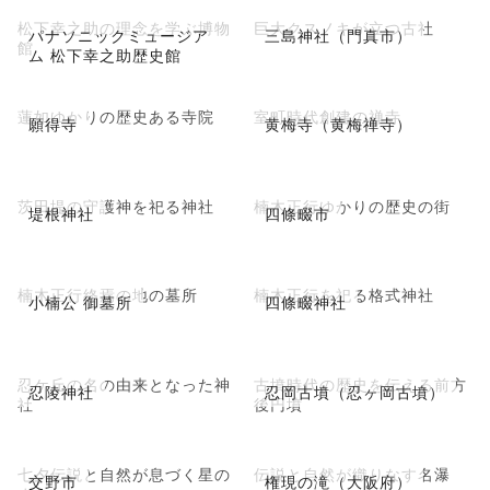
松下幸之助の理念を学ぶ博物
巨大クスノキが立つ古社
パナソニックミュージア
三島神社（門真市）
館
ム 松下幸之助歴史館
蓮如ゆかりの歴史ある寺院
室町時代創建の禅寺
願得寺
黄梅寺（黄梅禅寺）
茨田堤の守護神を祀る神社
楠木正行ゆかりの歴史の街
堤根神社
四條畷市
楠木正行終焉の地の墓所
楠木正行を祀る格式神社
小楠公 御墓所
四條畷神社
忍ケ丘の名の由来となった神
古墳時代の歴史を伝える前方
忍陵神社
忍岡古墳（忍ヶ岡古墳）
社
後円墳
七夕伝説と自然が息づく星の
伝説と自然が織りなす名瀑
交野市
権現の滝（大阪府）