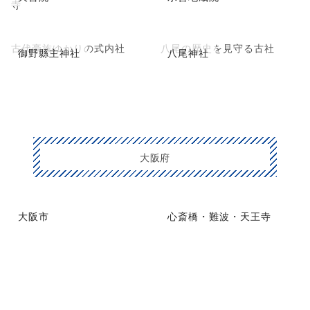
寺
古代豪族ゆかりの式内社
八尾の歴史を見守る古社
御野縣主神社
八尾神社
大阪府
大阪市
心斎橋・難波・天王寺