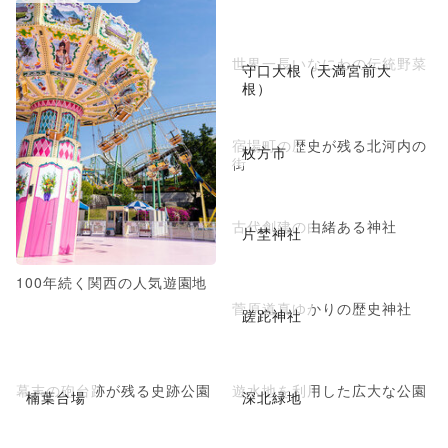
世界一長いなにわの伝統野菜
守口大根（天満宮前大
根）
宿場町の歴史が残る北河内の
枚方市
街
古代創建の由緒ある神社
片埜神社
100年続く関西の人気遊園地
菅原道真ゆかりの歴史神社
蹉跎神社
幕末の砲台跡が残る史跡公園
遊水地を利用した広大な公園
楠葉台場
深北緑地