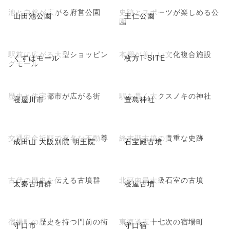
池と自然が広がる府営公園
史跡とスポーツが楽しめる公
山田池公園
王仁公園
園
駅前に広がる大型ショッピン
本棚が美しい文化複合施設
くずはモール
枚方T-SITE
グモール
歴史と住宅都市が広がる街
駅を貫く大クスノキの神社
寝屋川市
萱島神社
交通安全祈願で有名な不動尊
終末期古墳の貴重な史跡
成田山 大阪別院 明王院
石宝殿古墳
古代の歴史を伝える古墳群
北河内最大級石室の古墳
太秦古墳群
寝屋古墳
宿場町の歴史を持つ門前の街
東海道五十七次の宿場町
守口市
守口宿