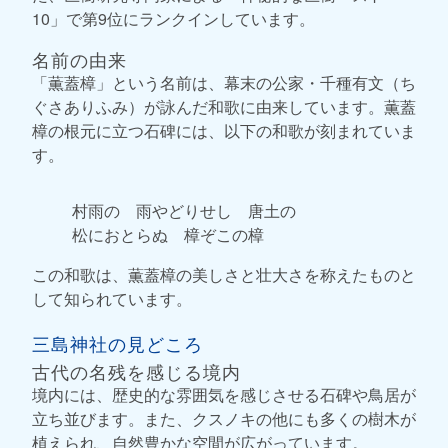
10」で第9位にランクインしています。
名前の由来
「薫蓋樟」という名前は、幕末の公家・千種有文（ち
ぐさありふみ）が詠んだ和歌に由来しています。薫蓋
樟の根元に立つ石碑には、以下の和歌が刻まれていま
す。
村雨の 雨やどりせし 唐土の
松におとらぬ 樟ぞこの樟
この和歌は、薫蓋樟の美しさと壮大さを称えたものと
して知られています。
三島神社の見どころ
古代の名残を感じる境内
境内には、歴史的な雰囲気を感じさせる石碑や鳥居が
立ち並びます。また、クスノキの他にも多くの樹木が
植えられ、自然豊かな空間が広がっています。