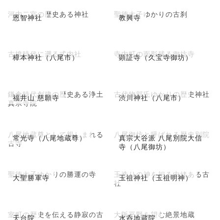
河内二宮の歴史ある神社
聖徳太子ゆかりの古刹
恩智神社
教興寺
古墳時代に遡る式内社
寺内町の面影残る御坊寺
樟本神社（八尾市）
顕証寺（久宝寺御坊）
鎌倉時代創建の歴史ある浄土
古代物部氏ゆかりの歴史神社
福井山 慈願寺
渋川神社（八尾市）
真宗寺院
八尾地蔵尊として親しまれる
八尾御坊と呼ばれる歴史別院
常光寺（八尾地蔵尊）
真宗大谷派 八尾別院大信
古寺
寺（八尾御坊）
聖徳太子ゆかりの勝運の寺
玉造りの神を祀る由緒ある古
大聖勝軍寺
玉祖神社（玉祖明神）
社
室町の歴史を伝える静寂の古
大阪平野を望む絶景地蔵
天台院
水呑地蔵院