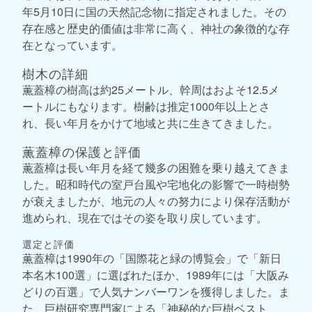
年5月10日に国の天然記念物に指定されました。その
存在感と歴史的価値は非常に高く、神社の象徴的な存
在となっています。
樹木の詳細
薫蓋樟の樹高は約25メートル、幹周はおよそ12.5メ
ートルにもなります。樹齢は推定1000年以上とさ
れ、長い年月をかけて地域と共に生きてきました。
薫蓋樟の保護と評価
薫蓋樟は長い年月を経て幾多の困難を乗り越えてきま
した。昭和時代の室戸台風や宅地化の影響で一時樹勢
が衰えましたが、地元の人々の努力により保存活動が
進められ、現在ではその姿を取り戻しています。
選定と評価
薫蓋樟は1990年の「国際花と緑の博覧会」で「新日
本名木100選」に選ばれたほか、1989年には「大阪み
どりの百選」で人気ナンバーワンを獲得しました。ま
た、巨樹研究専門家による「神秘的な巨樹ベスト