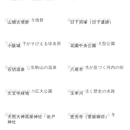
河内最大級の古墳群
縄文時代を伝える史跡
山畑古墳群
日下貝塚（日下遺跡）
手作り天守がそびえる珍名所
ラグビーの街の大型公園
小阪城
花園中央公園
夜景を楽しむ生駒山の温泉
歴史と自然が息づく河内の街
石切温泉
八尾市
大阪四大緑地の広大公園
桜並木が続く歴史の水路
久宝寺緑地
玉串川
高安山に鎮座する古社
寺内町の歴史を伝える寺
天照大神高座神社・岩戸
恵光寺（萱振御坊）
神社