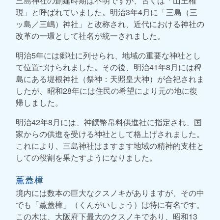
三島神社の創建時期は不明ですが、古くは「山王権
現」と呼ばれていました。明治3年4月に「三島（三
ッ島／三嶋）神社」と改称され、近代における神社の
改革の一環として社名が統一されました。
明治5年には郷社に列せられ、地域の重要な神社とし
て位置づけられました。その後、明治41年8月には稗
島にある堤根神社（祭神：天照皇大神）が合祀されま
したが、昭和28年には住民の希望により元の地に復
帰しました。
明治42年8月には、神饌幣帛料供進社に指定され、国
家からの供進を受ける神社として格上げされました。
これにより、三島神社はますます地域の精神的支柱と
しての役割を果たすようになりました。
薫蓋樟
境内には数本の巨大なクスノキがありますが、その中
でも「薫蓋樟」（くんがいしょう）は特に有名です。
この木は、大阪府下最大のクスノキであり、昭和13