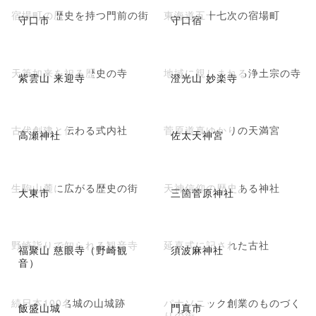
宿場町の歴史を持つ門前の街
東海道五十七次の宿場町
守口市
守口宿
天筆如来を祀る歴史の寺
地域に親しまれる浄土宗の寺
紫雲山 来迎寺
澄光山 妙楽寺
古代創建と伝わる式内社
菅原道真ゆかりの天満宮
高瀬神社
佐太天神宮
生駒山麓に広がる歴史の街
天神信仰の歴史ある神社
大東市
三箇菅原神社
野崎詣りで知られる観音寺
延喜式に記された古社
福聚山 慈眼寺（野崎観
須波麻神社
音）
続日本100名城の山城跡
パナソニック創業のものづく
飯盛山城
門真市
りの街