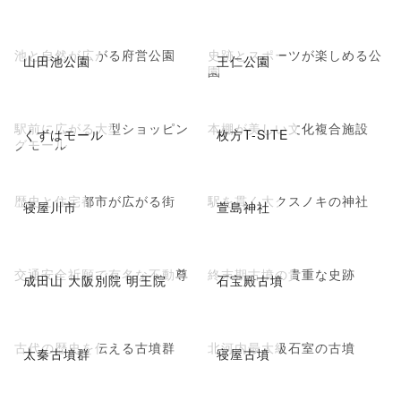
池と自然が広がる府営公園
史跡とスポーツが楽しめる公
山田池公園
王仁公園
園
駅前に広がる大型ショッピン
本棚が美しい文化複合施設
くずはモール
枚方T-SITE
グモール
歴史と住宅都市が広がる街
駅を貫く大クスノキの神社
寝屋川市
萱島神社
交通安全祈願で有名な不動尊
終末期古墳の貴重な史跡
成田山 大阪別院 明王院
石宝殿古墳
古代の歴史を伝える古墳群
北河内最大級石室の古墳
太秦古墳群
寝屋古墳