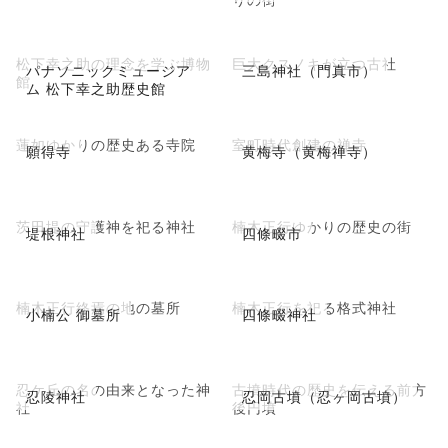
松下幸之助の理念を学ぶ博物
巨大クスノキが立つ古社
パナソニックミュージア
三島神社（門真市）
館
ム 松下幸之助歴史館
蓮如ゆかりの歴史ある寺院
室町時代創建の禅寺
願得寺
黄梅寺（黄梅禅寺）
茨田堤の守護神を祀る神社
楠木正行ゆかりの歴史の街
堤根神社
四條畷市
楠木正行終焉の地の墓所
楠木正行を祀る格式神社
小楠公 御墓所
四條畷神社
忍ケ丘の名の由来となった神
古墳時代の歴史を伝える前方
忍陵神社
忍岡古墳（忍ヶ岡古墳）
社
後円墳