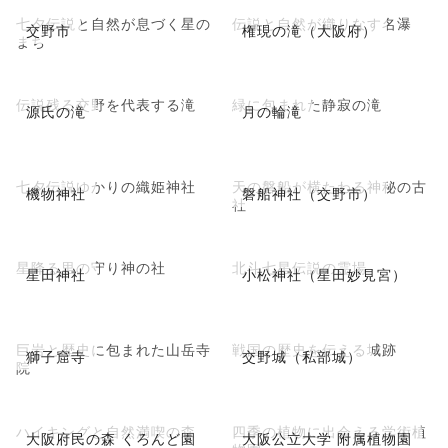
七夕伝説と自然が息づく星の
伝説と自然が織りなす名瀑
交野市
権現の滝（大阪府）
まち
伝説残る交野を代表する滝
緑に包まれた静寂の滝
源氏の滝
月の輪滝
七夕伝説ゆかりの織姫神社
天の磐船が横たわる神秘の古
機物神社
磐船神社（交野市）
社
星降る里の守り神の社
北斗七星伝説の霊場
星田神社
小松神社（星田妙見宮）
巨岩と歴史に包まれた山岳寺
戦国の歴史を伝える城跡
獅子窟寺
交野城（私部城）
院
ハイキングと自然満喫の森
四季の植物に出会える学術植
大阪府民の森 くろんど園
大阪公立大学 附属植物園