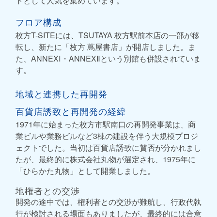
トとして人気を集めています。
フロア構成
枚方T-SITEには、TSUTAYA 枚方駅前本店の一部が移
転し、新たに「枚方 蔦屋書店」が開店しました。ま
た、ANNEXⅠ・ANNEXⅡという別館も併設されていま
す。
地域と連携した再開発
百貨店誘致と再開発の経緯
1971年に始まった枚方市駅南口の再開発事業は、商
業ビルや業務ビルなど3棟の建設を伴う大規模プロジ
ェクトでした。当初は百貨店誘致に賛否が分かれまし
たが、最終的に株式会社丸物が選定され、1975年に
「ひらかた丸物」として開業しました。
地権者との交渉
開発の途中では、権利者との交渉が難航し、行政代執
行が検討される場面もありましたが、最終的には合意