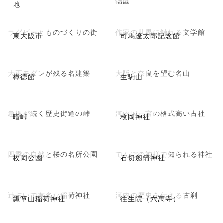
物園
地
ラグビーとものづくりの街
作家の世界に触れる文学館
東大阪市
司馬遼太郎記念館
大正モダンが残る名建築
大阪と奈良を望む名山
樟徳館
生駒山
急坂が続く歴史街道の峠
河内国一宮の格式高い古社
暗峠
枚岡神社
四季の自然と桜の名所公園
でんぼの神様で知られる神社
枚岡公園
石切劔箭神社
辻占いで有名な稲荷神社
河内の歴史を伝える古刹
瓢箪山稲荷神社
往生院（六萬寺）