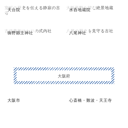
室町の歴史を伝える静寂の古
大阪平野を望む絶景地蔵
天台院
水呑地蔵院
寺
古代豪族ゆかりの式内社
八尾の歴史を見守る古社
御野縣主神社
八尾神社
大阪府
大阪市
心斎橋・難波・天王寺