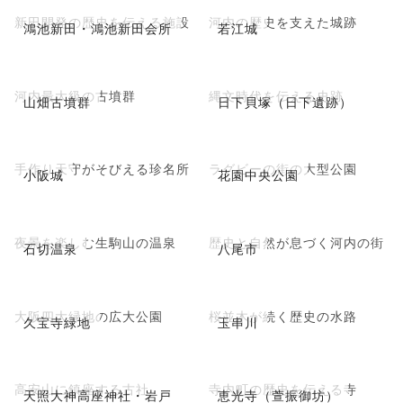
新田開発の歴史を伝える施設
河内の歴史を支えた城跡
鴻池新田・鴻池新田会所
若江城
河内最大級の古墳群
縄文時代を伝える史跡
山畑古墳群
日下貝塚（日下遺跡）
手作り天守がそびえる珍名所
ラグビーの街の大型公園
小阪城
花園中央公園
夜景を楽しむ生駒山の温泉
歴史と自然が息づく河内の街
石切温泉
八尾市
大阪四大緑地の広大公園
桜並木が続く歴史の水路
久宝寺緑地
玉串川
高安山に鎮座する古社
寺内町の歴史を伝える寺
天照大神高座神社・岩戸
恵光寺（萱振御坊）