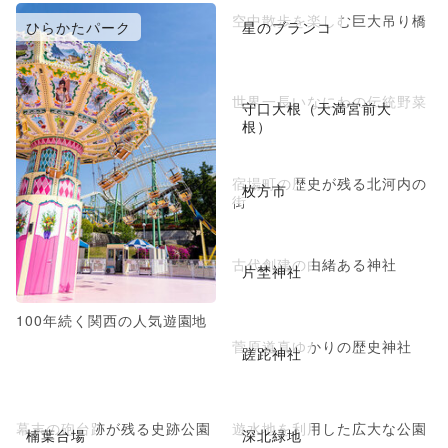
空中散歩を楽しむ巨大吊り橋
ひらかたパーク
星のブランコ
世界一長いなにわの伝統野菜
守口大根（天満宮前大
根）
宿場町の歴史が残る北河内の
枚方市
街
古代創建の由緒ある神社
片埜神社
100年続く関西の人気遊園地
菅原道真ゆかりの歴史神社
蹉跎神社
幕末の砲台跡が残る史跡公園
遊水地を利用した広大な公園
楠葉台場
深北緑地