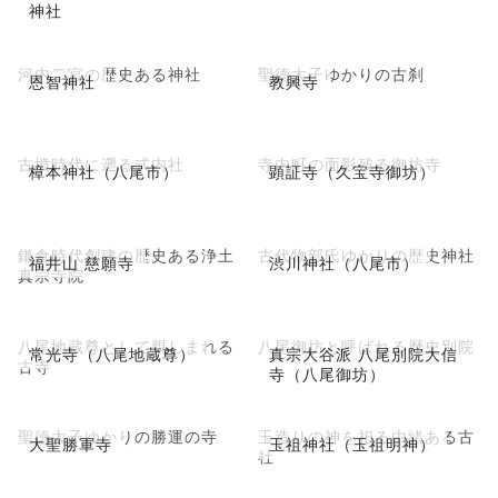
神社
河内二宮の歴史ある神社
聖徳太子ゆかりの古刹
恩智神社
教興寺
古墳時代に遡る式内社
寺内町の面影残る御坊寺
樟本神社（八尾市）
顕証寺（久宝寺御坊）
鎌倉時代創建の歴史ある浄土
古代物部氏ゆかりの歴史神社
福井山 慈願寺
渋川神社（八尾市）
真宗寺院
八尾地蔵尊として親しまれる
八尾御坊と呼ばれる歴史別院
常光寺（八尾地蔵尊）
真宗大谷派 八尾別院大信
古寺
寺（八尾御坊）
聖徳太子ゆかりの勝運の寺
玉造りの神を祀る由緒ある古
大聖勝軍寺
玉祖神社（玉祖明神）
社