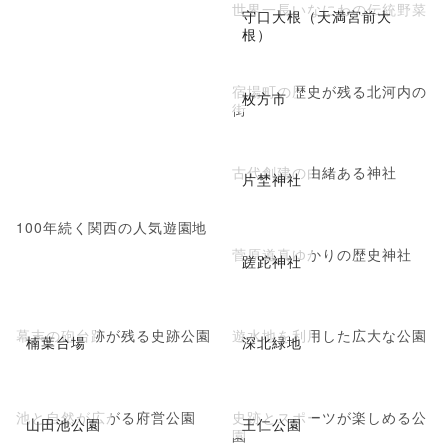
世界一長いなにわの伝統野菜
守口大根（天満宮前大
根）
宿場町の歴史が残る北河内の
枚方市
街
古代創建の由緒ある神社
片埜神社
100年続く関西の人気遊園地
菅原道真ゆかりの歴史神社
蹉跎神社
幕末の砲台跡が残る史跡公園
遊水地を利用した広大な公園
楠葉台場
深北緑地
池と自然が広がる府営公園
史跡とスポーツが楽しめる公
山田池公園
王仁公園
園