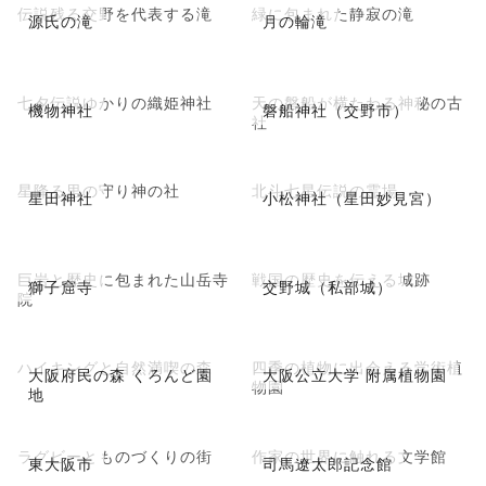
伝説残る交野を代表する滝
緑に包まれた静寂の滝
源氏の滝
月の輪滝
七夕伝説ゆかりの織姫神社
天の磐船が横たわる神秘の古
機物神社
磐船神社（交野市）
社
星降る里の守り神の社
北斗七星伝説の霊場
星田神社
小松神社（星田妙見宮）
巨岩と歴史に包まれた山岳寺
戦国の歴史を伝える城跡
獅子窟寺
交野城（私部城）
院
ハイキングと自然満喫の森
四季の植物に出会える学術植
大阪府民の森 くろんど園
大阪公立大学 附属植物園
物園
地
ラグビーとものづくりの街
作家の世界に触れる文学館
東大阪市
司馬遼太郎記念館