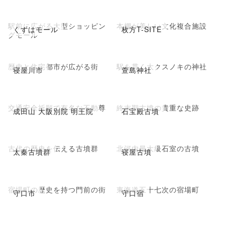
駅前に広がる大型ショッピン
本棚が美しい文化複合施設
くずはモール
枚方T-SITE
グモール
歴史と住宅都市が広がる街
駅を貫く大クスノキの神社
寝屋川市
萱島神社
交通安全祈願で有名な不動尊
終末期古墳の貴重な史跡
成田山 大阪別院 明王院
石宝殿古墳
古代の歴史を伝える古墳群
北河内最大級石室の古墳
太秦古墳群
寝屋古墳
宿場町の歴史を持つ門前の街
東海道五十七次の宿場町
守口市
守口宿