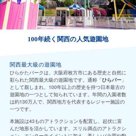
100年続く関西の人気遊園地
関西最大級の遊園地
ひらかたパークは、大阪府枚方市にある歴史と自然に
彩られた関西最大級の遊園地です。通称「
ひらパー
」
として親しまれ、100年以上の歴史を持つ日本最古の
遊園地の一つとして知られています。年間の入園者数
は約130万人で、関西地方を代表するレジャー施設の
一つです。
本施設は43ものアトラクションを配置し、起伏に富
んだ地形を活かしています。スリル満点のアトラクシ
ョン、エンターテイメントに加え、美しいバラ園や動