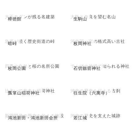
大正モダンが残る名建築
大阪と奈良を望む名山
樟徳館
生駒山
急坂が続く歴史街道の峠
河内国一宮の格式高い古社
暗峠
枚岡神社
四季の自然と桜の名所公園
でんぼの神様で知られる神社
枚岡公園
石切劔箭神社
辻占いで有名な稲荷神社
河内の歴史を伝える古刹
瓢箪山稲荷神社
往生院（六萬寺）
新田開発の歴史を伝える施設
河内の歴史を支えた城跡
鴻池新田・鴻池新田会所
若江城