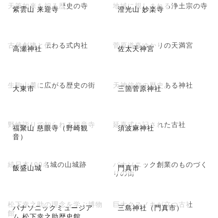
天筆如来を祀る歴史の寺
地域に親しまれる浄土宗の寺
紫雲山 来迎寺
澄光山 妙楽寺
古代創建と伝わる式内社
菅原道真ゆかりの天満宮
高瀬神社
佐太天神宮
生駒山麓に広がる歴史の街
天神信仰の歴史ある神社
大東市
三箇菅原神社
野崎詣りで知られる観音寺
延喜式に記された古社
福聚山 慈眼寺（野崎観
須波麻神社
音）
続日本100名城の山城跡
パナソニック創業のものづく
飯盛山城
門真市
りの街
松下幸之助の理念を学ぶ博物
巨大クスノキが立つ古社
パナソニックミュージア
三島神社（門真市）
館
ム 松下幸之助歴史館