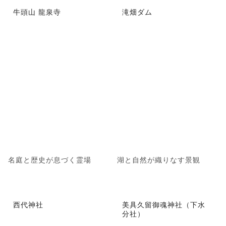
牛頭山 龍泉寺
滝畑ダム
名庭と歴史が息づく霊場
湖と自然が織りなす景観
西代神社
美具久留御魂神社（下水
分社）