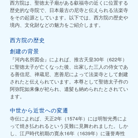
西方院は、聖徳太子廟がある叡福寺の近くに位置する
歴史的な寺院で、日本最古の尼寺と伝えられる法楽寺
をその起源としています。以下では、西方院の歴史や
境内、文化財などの魅力をご紹介します。
西方院の歴史
創建の背景
『河内名所図会』によれば、推古天皇30年（622年）
に聖徳太子が亡くなった後、出家した三人の侍女であ
る善信尼、禅蔵尼、恵善尼によって法楽寺として創建
されたと伝えられています。本尊として聖徳太子作の
阿弥陀如来像が祀られ、遺髪も納められたとされてい
ます。
中世から近世への変遷
寺伝によれば、天正2年（1574年）には明智光秀によ
って焼き払われるという災難に見舞われました。しか
し、江戸時代初期の寛永16年（1639年）に蓮誉寿性