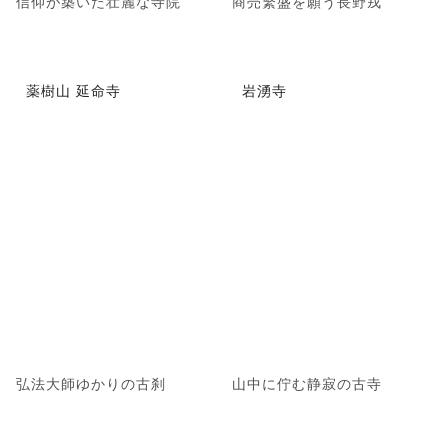
信仰が築いた壮麗な寺院
商売繁盛を願う長野戎
薬樹山 延命寺
岩湧寺
弘法大師ゆかりの古刹
山中に佇む静寂の古寺