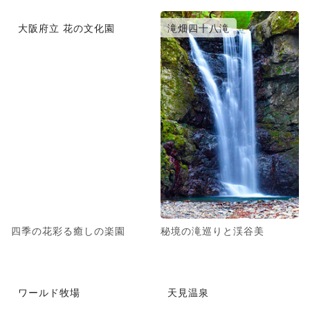
大阪府立 花の文化園
滝畑四十八滝
四季の花彩る癒しの楽園
秘境の滝巡りと渓谷美
ワールド牧場
天見温泉