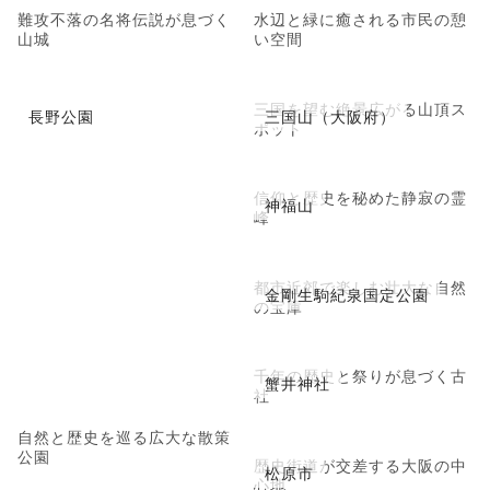
難攻不落の名将伝説が息づく
水辺と緑に癒される市民の憩
山城
い空間
三国を望む絶景広がる山頂ス
長野公園
三国山（大阪府）
ポット
信仰と歴史を秘めた静寂の霊
神福山
峰
都市近郊で楽しむ壮大な自然
金剛生駒紀泉国定公園
の宝庫
千年の歴史と祭りが息づく古
蟹井神社
社
自然と歴史を巡る広大な散策
公園
歴史街道が交差する大阪の中
松原市
心地