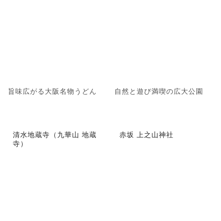
旨味広がる大阪名物うどん
自然と遊び満喫の広大公園
清水地蔵寺（九華山 地蔵
赤坂 上之山神社
寺）