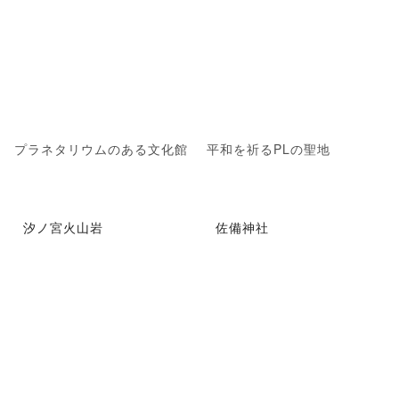
プラネタリウムのある文化館
平和を祈るPLの聖地
汐ノ宮火山岩
佐備神社