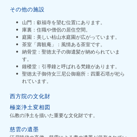
その他の施設
山門：叡福寺を望む位置にあります。
庫裏：住職や僧侶の居住空間。
庭園：美しい枯山水庭園が広がっています。
茶室「壽観庵」：風情ある茶室です。
納骨堂：聖徳太子の御遺髪が納められていま
す。
鐘楼堂：引導鐘と呼ばれる梵鐘があります。
聖徳太子御侍女三尼公御廟所：四重石塔が祀ら
れています。
西方院の文化財
極楽浄土変相図
仏教の浄土を描いた重要な文化財です。
慈雲の遺墨