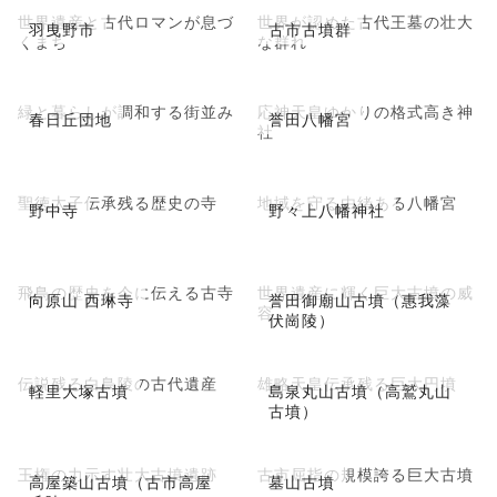
世界遺産と古代ロマンが息づ
世界が認めた古代王墓の壮大
羽曳野市
古市古墳群
くまち
な群れ
緑と暮らしが調和する街並み
応神天皇ゆかりの格式高き神
春日丘団地
誉田八幡宮
社
聖徳太子伝承残る歴史の寺
地域を守る由緒ある八幡宮
野中寺
野々上八幡神社
飛鳥の歴史を今に伝える古寺
世界遺産に輝く巨大古墳の威
向原山 西琳寺
誉田御廟山古墳（惠我藻
容
伏崗陵）
伝説残る白鳥陵の古代遺産
雄略天皇伝承残る巨大円墳
軽里大塚古墳
島泉丸山古墳（高鷲丸山
古墳）
王権の力示す壮大古墳遺跡
古市屈指の規模誇る巨大古墳
高屋築山古墳（古市高屋
墓山古墳