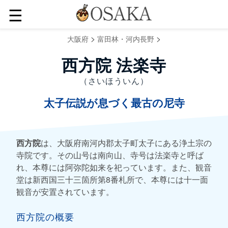
☰
>
>
大阪府
富田林・河内長野
西方院 法楽寺
（さいほういん）
太子伝説が息づく最古の尼寺
西方院
は、大阪府南河内郡太子町太子にある浄土宗の
寺院です。その山号は南向山、寺号は法楽寺と呼ば
れ、本尊には阿弥陀如来を祀っています。また、観音
堂は新西国三十三箇所第8番札所で、本尊には十一面
観音が安置されています。
西方院の概要