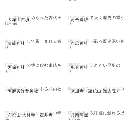
巨大古墳に秘められた古代王
時代を超えて続く歴史の重な
大塚山古墳
河合遺跡
権の謎
り
歯の神様として親しまれる古
神話と伝承が彩る歴史深い神
柴籬神社
布忍神社
社
社
親王ゆかりの地に佇む由緒あ
開運巡りで訪れたい歴史の一
阿保神社
屯倉神社
る社
社
古代から続く由緒ある式内社
歴史と信仰を今に伝える名刹
阿麻美許曾神社
来迎寺（諸仏山 護念院）
霊場巡礼で訪れたい歴史の寺
江戸時代の政庁跡に触れる歴
布忍山 大林寺・壺井寺
丹南陣屋
院
史散策