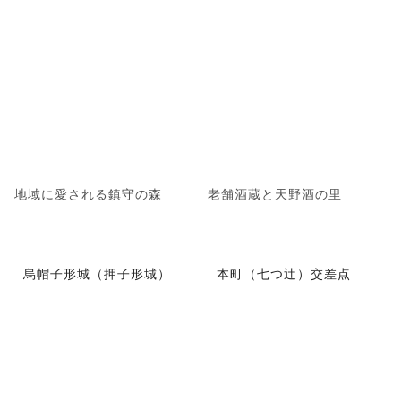
地域に愛される鎮守の森
老舗酒蔵と天野酒の里
烏帽子形城（押子形城）
本町（七つ辻）交差点