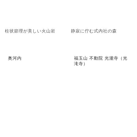
柱状節理が美しい火山岩
静寂に佇む式内社の森
奥河内
福玉山 不動院 光瀧寺（光
滝寺）