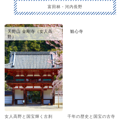
富田林・河内長野
天野山 金剛寺（女人高
観心寺
野）
女人高野と国宝輝く古刹
千年の歴史と国宝の古寺