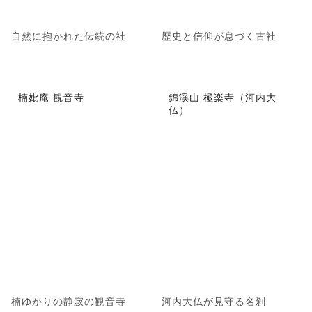
自然に抱かれた伝統の社
歴史と信仰が息づく古社
楠妣庵 観音寺
錦渓山 極楽寺（河内大
仏）
楠ゆかりの静寂の観音寺
河内大仏が見守る名刹