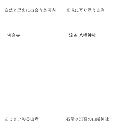
自然と歴史に出会う奥河内
光滝に寄り添う古刹
河合寺
流谷 八幡神社
あじさい彩る山寺
石清水別宮の由緒神社