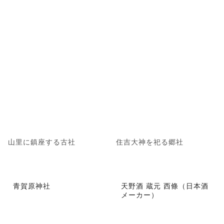
山里に鎮座する古社
住吉大神を祀る郷社
青賀原神社
天野酒 蔵元 西條（日本酒
メーカー）