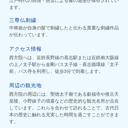
江戸時代の高僧・慈雲による書の遺墨が保存されてい
ます。
三尊仏刺繍
中将姫が自身の髪で刺繍したと伝わる貴重な刺繍作品
が伝わっています。
アクセス情報
西方院へは、近鉄長野線の喜志駅または近鉄南大阪線
の上ノ太子駅から金剛バス太子線・喜志循環線「太子
前」バス停を利用し、徒歩3分で到着します。
周辺の観光地
西方院の周辺には、聖徳太子廟である叡福寺や推古天
皇陵、小野妹子の墳墓などの歴史的な観光名所が点在
しています。これらを合わせて訪れることで、古代日
本の歴史に触れる充実した時間を過ごすことができま
す。