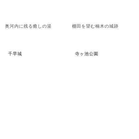
奥河内に残る癒しの湯
棚田を望む楠木の城跡
千早城
寺ヶ池公園