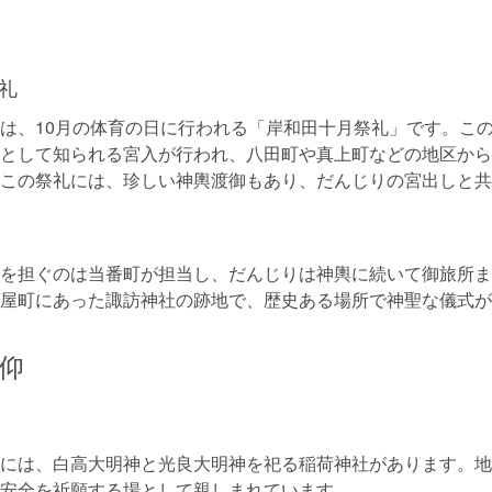
礼
は、10月の体育の日に行われる「岸和田十月祭礼」です。こ
として知られる宮入が行われ、八田町や真上町などの地区から
この祭礼には、珍しい神輿渡御もあり、だんじりの宮出しと共
を担ぐのは当番町が担当し、だんじりは神輿に続いて御旅所ま
屋町にあった諏訪神社の跡地で、歴史ある場所で神聖な儀式が
仰
には、白高大明神と光良大明神を祀る稲荷神社があります。地
安全を祈願する場として親しまれています。