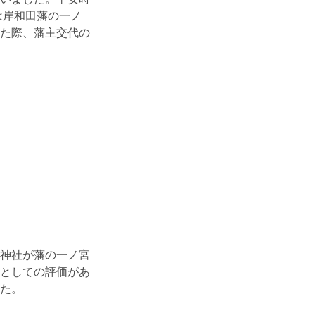
は岸和田藩の一ノ
た際、藩主交代の
神社が藩の一ノ宮
としての評価があ
た。