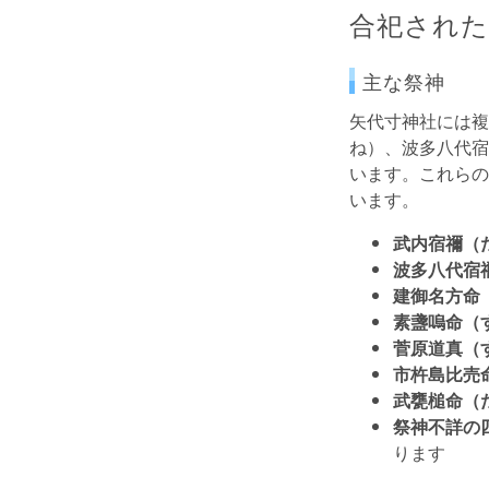
合祀された
主な祭神
矢代寸神社には複
ね）、波多八代宿
います。これらの
います。
武内宿禰（
波多八代宿
建御名方命
素盞嗚命（
菅原道真（
市杵島比売
武甕槌命（
祭神不詳の
ります