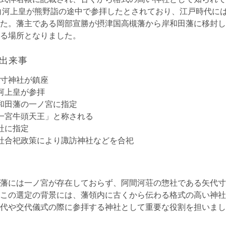
は白河上皇が熊野詣の途中で参拝したとされており、江戸時代に
た。藩主である岡部宣勝が摂津国高槻藩から岸和田藩に移封し
る場所となりました。
出来事
代寸神社が鎮座
白河上皇が参拝
岸和田藩の一ノ宮に指定
「一宮牛頭天王」と称される
郷社に指定
神社合祀政策により諏訪神社などを合祀
藩には一ノ宮が存在しておらず、阿間河荘の惣社である矢代寸
この選定の背景には、藩領内に古くから伝わる格式の高い神社
代や交代儀式の際に参拝する神社として重要な役割を担いまし