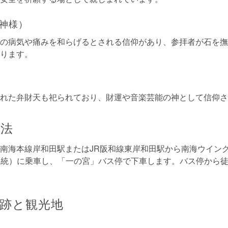
神様）
の病気や痛みを和らげるとされる信仰があり、参拝者が石を撫
ります。
れた弁財天も祀られており、財運や音楽芸能の神として信仰さ
方法
南海本線岸和田駅またはJR阪和線東岸和田駅から南海ウイング
644系統）に乗車し、「一の宮」バス停で下車します。バス停から
跡と観光地