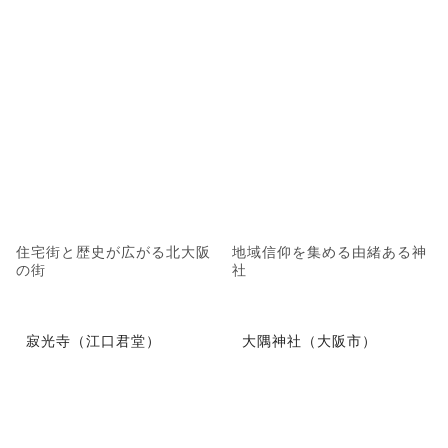
住宅街と歴史が広がる北大阪
地域信仰を集める由緒ある神
の街
社
寂光寺（江口君堂）
大隅神社（大阪市）