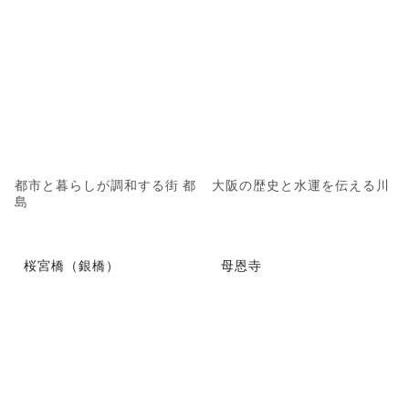
都市と暮らしが調和する街 都
大阪の歴史と水運を伝える川
島
桜宮橋（銀橋）
母恩寺