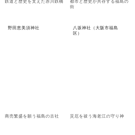
鉄道と歴史を支えた赤川鉄橋
都市と歴史が共存する福島の
街
野田恵美須神社
八坂神社（大阪市福島
区）
商売繁盛を願う福島の古社
災厄を祓う海老江の守り神