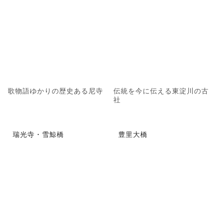
歌物語ゆかりの歴史ある尼寺
伝統を今に伝える東淀川の古
社
瑞光寺・雪鯨橋
豊里大橋