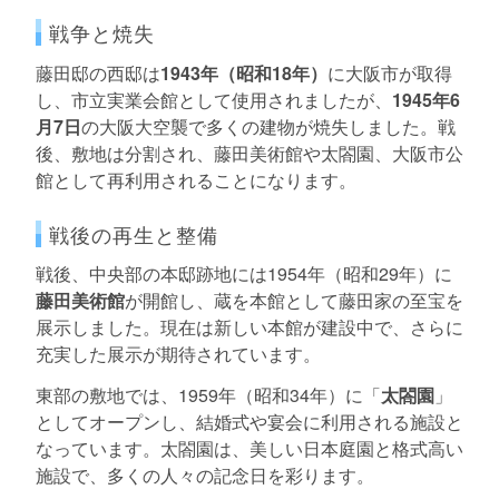
戦争と焼失
藤田邸の西邸は
1943年（昭和18年）
に大阪市が取得
し、市立実業会館として使用されましたが、
1945年6
月7日
の大阪大空襲で多くの建物が焼失しました。戦
後、敷地は分割され、藤田美術館や太閤園、大阪市公
館として再利用されることになります。
戦後の再生と整備
戦後、中央部の本邸跡地には1954年（昭和29年）に
藤田美術館
が開館し、蔵を本館として藤田家の至宝を
展示しました。現在は新しい本館が建設中で、さらに
充実した展示が期待されています。
東部の敷地では、1959年（昭和34年）に「
太閤園
」
としてオープンし、結婚式や宴会に利用される施設と
なっています。太閤園は、美しい日本庭園と格式高い
施設で、多くの人々の記念日を彩ります。