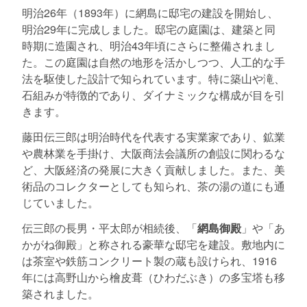
明治26年（1893年）に網島に邸宅の建設を開始し、
明治29年に完成しました。邸宅の庭園は、建築と同
時期に造園され、明治43年頃にさらに整備されまし
た。この庭園は自然の地形を活かしつつ、人工的な手
法を駆使した設計で知られています。特に築山や滝、
石組みが特徴的であり、ダイナミックな構成が目を引
きます。
藤田伝三郎は明治時代を代表する実業家であり、鉱業
や農林業を手掛け、大阪商法会議所の創設に関わるな
ど、大阪経済の発展に大きく貢献しました。また、美
術品のコレクターとしても知られ、茶の湯の道にも通
じていました。
伝三郎の長男・平太郎が相続後、「
網島御殿
」や「あ
かがね御殿」と称される豪華な邸宅を建設。敷地内に
は茶室や鉄筋コンクリート製の蔵も設けられ、1916
年には高野山から檜皮葺（ひわだぶき）の多宝塔も移
築されました。