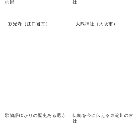
の街
社
寂光寺（江口君堂）
大隅神社（大阪市）
歌物語ゆかりの歴史ある尼寺
伝統を今に伝える東淀川の古
社