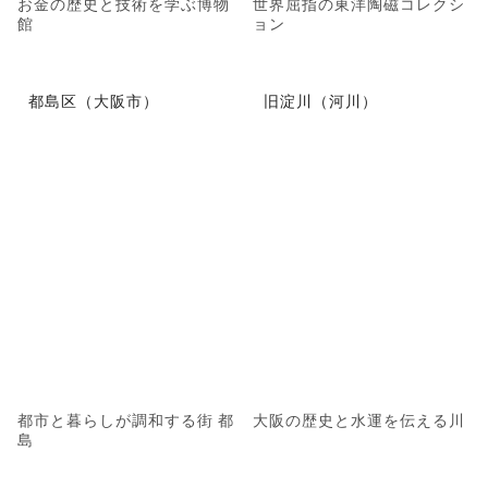
お金の歴史と技術を学ぶ博物
世界屈指の東洋陶磁コレクシ
館
ョン
都島区（大阪市）
旧淀川（河川）
都市と暮らしが調和する街 都
大阪の歴史と水運を伝える川
島