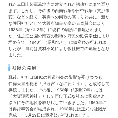
れた真田山陸軍墓地内に建立された招魂社にまで遡り
ます。しかし、その後の西南戦争や日中戦争（支那事
変）などを経て、英霊への崇敬の高まりと共に、新た
な護国神社として大阪府知事が率いる奉賛会により、
1938年（昭和13年）に現在の場所に創建されまし
た。住之江公園の南西の湿地を府民の勤労奉仕により
埋め立て、1940年（昭和15年）に鎮座祭が行われま
したが、当時は資材不足により仮社殿での鎮座となり
ました。
戦後の発展
戦後、神社はGHQの神道指令の影響を受けつつも、
仁徳天皇を祀る「浪速宮（なにわぐう）」と改称して
存続しました。その後、1952年（昭和27年）には
「大阪護國神社」として再び正式な社名に復称され、
徐々にその地位を取り戻していきました。1960年に
は再び奉賛会が結成され、1963年には正式な社殿が
完成し、5月29日に遷座祭が行われました。