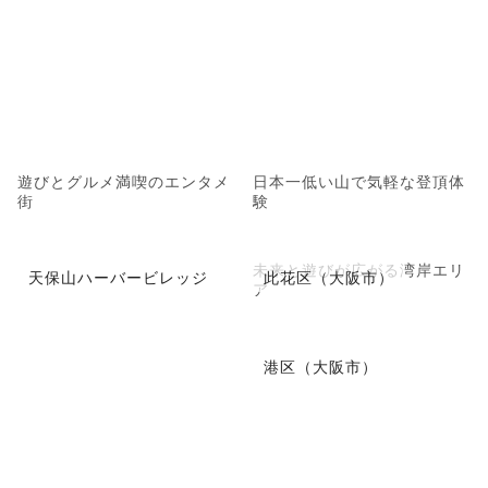
遊びとグルメ満喫のエンタメ
日本一低い山で気軽な登頂体
街
験
未来と遊びが広がる湾岸エリ
天保山ハーバービレッジ
此花区（大阪市）
ア
港区（大阪市）