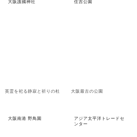
大阪護國神社
住吉公園
英霊を祀る静寂と祈りの杜
大阪最古の公園
大阪南港 野鳥園
アジア太平洋トレードセ
ンター