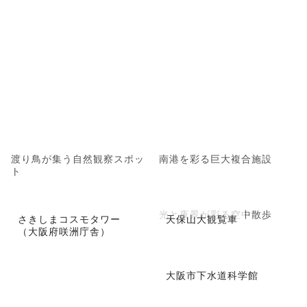
渡り鳥が集う自然観察スポッ
南港を彩る巨大複合施設
ト
光と夜景が彩る空中散歩
さきしまコスモタワー
天保山大観覧車
（大阪府咲洲庁舎）
大阪市下水道科学館