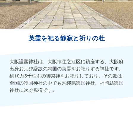
英霊を祀る静寂と祈りの杜
大阪護國神社は、大阪市住之江区に鎮座する、大阪府
出身および縁故の殉国の英霊をお祀りする神社です。
約10万5千柱もの御祭神をお祀りしており、その数は
全国の護国神社の中でも沖縄県護国神社、福岡縣護国
神社に次ぐ規模です。