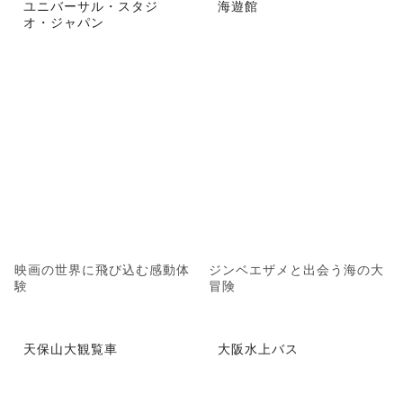
ユニバーサル・スタジ
海遊館
オ・ジャパン
映画の世界に飛び込む感動体
ジンベエザメと出会う海の大
験
冒険
天保山大観覧車
大阪水上バス