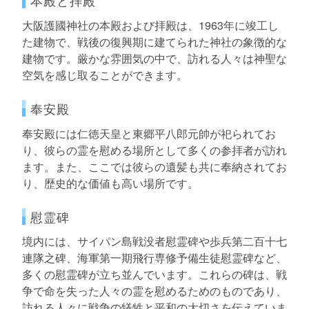
大阪護國神社の本殿および拝殿は、1963年に竣工し
た建物で、戦後の復興期に建てられた神社の象徴的な
建物です。厳かな雰囲気の中で、訪れる人々は神聖な
空気を感じ取ることができます。
奉安殿
奉安殿には仁徳天皇と東郷平八郎元帥が祀られてお
り、彼らの霊を慰める場所として多くの参拝者が訪れ
ます。また、ここでは彼らの遺髪も共に奉納されてお
り、歴史的な価値も高い場所です。
慰霊碑
境内には、サイパン島戦没者慰霊碑や歩兵第二百十七
連隊之碑、海軍第一期飛行専修予備生徒慰霊碑など、
多くの慰霊碑が立ち並んでいます。これらの碑は、戦
争で命を失った人々の霊を慰めるためのものであり、
訪れる人々に戦争の犠牲と平和の大切さを伝えていま