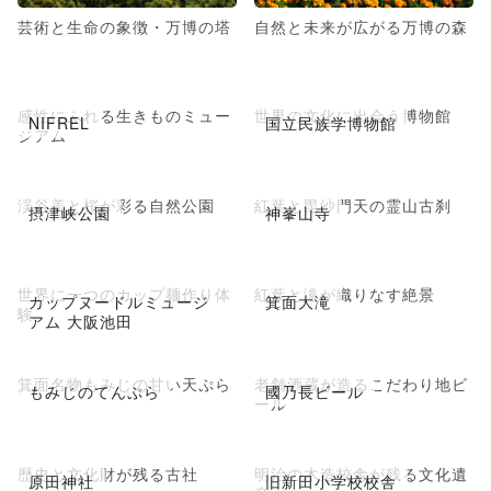
芸術と生命の象徴・万博の塔
自然と未来が広がる万博の森
感性にふれる生きものミュー
世界の文化に出会う博物館
NIFREL
国立民族学博物館
ジアム
渓谷美と桜が彩る自然公園
紅葉と毘沙門天の霊山古刹
摂津峡公園
神峯山寺
世界に一つのカップ麺作り体
紅葉と滝が織りなす絶景
カップヌードルミュージ
箕面大滝
験
アム 大阪池田
箕面名物もみじの甘い天ぷら
老舗酒蔵が造るこだわり地ビ
もみじのてんぷら
國乃長ビール
ール
歴史と文化財が残る古社
明治の木造校舎が残る文化遺
原田神社
旧新田小学校校舎