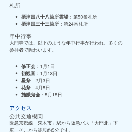
札所
摂津国八十八箇所霊場
：第50番札所
摂津国三十三箇所
：第24番札所
年中行事
大門寺では、以下のような年中行事が行われ、多くの
参拝者で賑わいます。
修正会
：1月1日
初観音
：1月18日
星祭
：2月3日
花祭
：4月8日
施餓鬼会
：8月18日
アクセス
公共交通機関
阪急京都線「茨木市」駅から阪急バス「大門北」下
車、そこから徒歩約5分です。