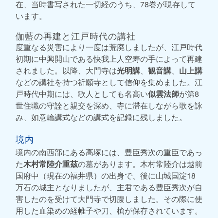
在、当時書写された一切経のうち、78巻が現存して
います。
伽藍の再建と江戸時代の講社
度重なる災害により一度は荒廃しましたが、江戸時代
初期に中興開山である快我上人空寿の手によって再建
されました。以降、大門寺は
光明講
、
観音講
、
山上講
などの講社を持つ祈願寺として信仰を集めました。江
戸時代中期には、歌人としても名高い
似雲法師
が第8
世住職の守詮と親交を深め、寺に滞在しながら歌を詠
み、如意輪講式などの講式を記録に残しました。
境内
境内の南西部にある高塚には、豊臣秀次の重臣であっ
た
木村常陸介重茲
の墓があります。木村常陸介は越前
国府中（現在の福井県）の出身で、後に山城国淀18
万石の城主となりましたが、主君である豊臣秀次が自
害したのを受けて大門寺で切腹しました。その際に使
用した血染めの経帷子や刀、槍が保存されています。