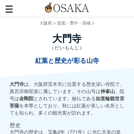
☰
>
>
大阪府
箕面・豊中・高槻
大門寺
（だいもんじ）
紅葉と歴史が彩る山寺
大門寺
は、大阪府茨木市に位置する歴史深い寺院で、
真言宗御室派に属しています。その山号は
神峯山
、院
号は
金剛院
とされています。秘仏である
如意輪観世音
菩薩
を本尊としており、秋には紅葉が美しい名所とし
ても知られ、多くの観光客が訪れます。
歴史
大門寺の歴史は、宝亀2年（771年）に光仁天皇の皇