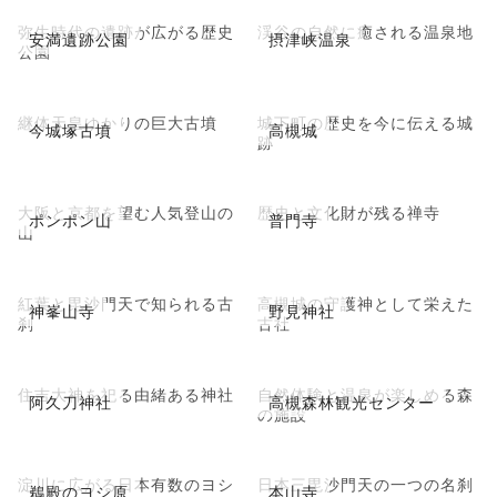
弥生時代の遺跡が広がる歴史
渓谷の自然に癒される温泉地
安満遺跡公園
摂津峡温泉
公園
継体天皇ゆかりの巨大古墳
城下町の歴史を今に伝える城
今城塚古墳
高槻城
跡
大阪と京都を望む人気登山の
歴史と文化財が残る禅寺
ポンポン山
普門寺
山
紅葉と毘沙門天で知られる古
高槻城の守護神として栄えた
神峯山寺
野見神社
刹
古社
住吉大神を祀る由緒ある神社
自然体験と温泉が楽しめる森
阿久刀神社
高槻森林観光センター
の施設
淀川に広がる日本有数のヨシ
日本三毘沙門天の一つの名刹
鵜殿のヨシ原
本山寺