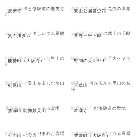
宝くじ発祥と修験道の歴史寺
自然の中で学べる昆虫の世界
瀧安寺
箕面公園昆虫館
院
湖と山並みが美しいダム景観
赤穂浪士ゆかりの武士の旧邸
箕面川ダム
萱野三平旧邸
自然と歴史に囲まれた里山の
樹齢千年を超える巨大ケヤキ
能勢町（大阪府）
野間の大ケヤキ
町
歴史遺跡と登山を楽しむ名山
棚田と自然が広がる里山の名
剣尾山
三草山
峰
北極星信仰で知られる霊場
妙見山に佇む修験道の聖地
無漏山 能勢妙見山
本瀧寺
妙見山の自然に包まれた霊場
大阪の軽井沢と呼ばれる高原
七面山 七宝寺
豊能町（大阪府）