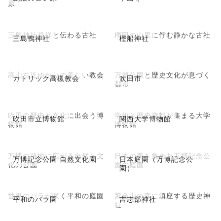
原
三島神社発祥と伝わる古社
樫田の山里に佇む静かな古社
三島鴨神社
樫船神社
高山右近ゆかりの美しい教会
万博公園と歴史文化が息づく
カトリック高槻教会
吹田市
都市
吹田の歴史と文化に出会う博
学術と歴史資料が集まる大学
吹田市立博物館
関西大学博物館
物館
博物館
万博の跡地に広がる自然と文
日本の美を集めた万博記念公
万博記念公園 自然文化園
日本庭園（万博記念公
化の公園
園の庭園
園）
世界のバラが咲く平和の庭園
紫金山の森に鎮座する歴史神
平和のバラ園
吉志部神社
社