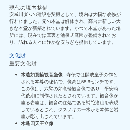
現代の境内整備
安威川ダムの建設を契機として、境内は大幅な改修が
行われました。元の本堂は解体され、高台に新しい大
きな本堂が新築されています。かつて本堂があった場
所には、現在では庫裏と池泉式庭園が整備されてお
り、訪れる人々に静かな安らぎを提供しています。
文化財
重要文化財
木造如意輪観音坐像
- 寺伝では開成皇子の作と
される本尊の秘仏で、像高は58.6センチです。
この像は、六臂の如意輪観音像であり、平安時
代後期に制作されたとされています。観音像が
座る岩座は、観音の住処である補陀洛山を表現
しているとされ、クスノキの一木から本体と岩
座が彫り出されています。
木造四天王立像