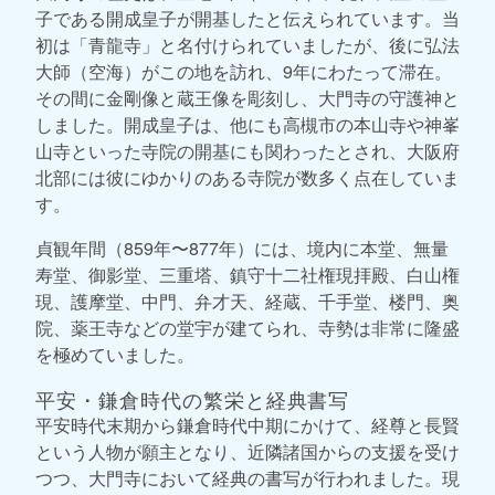
子である開成皇子が開基したと伝えられています。当
初は「青龍寺」と名付けられていましたが、後に弘法
大師（空海）がこの地を訪れ、9年にわたって滞在。
その間に金剛像と蔵王像を彫刻し、大門寺の守護神と
しました。開成皇子は、他にも高槻市の本山寺や神峯
山寺といった寺院の開基にも関わったとされ、大阪府
北部には彼にゆかりのある寺院が数多く点在していま
す。
貞観年間（859年〜877年）には、境内に本堂、無量
寿堂、御影堂、三重塔、鎮守十二社権現拝殿、白山権
現、護摩堂、中門、弁才天、経蔵、千手堂、楼門、奥
院、薬王寺などの堂宇が建てられ、寺勢は非常に隆盛
を極めていました。
平安・鎌倉時代の繁栄と経典書写
平安時代末期から鎌倉時代中期にかけて、経尊と長賢
という人物が願主となり、近隣諸国からの支援を受け
つつ、大門寺において経典の書写が行われました。現