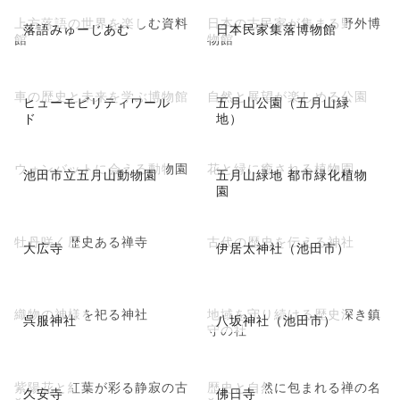
上方落語の世界を楽しむ資料
日本の古民家が集まる野外博
落語みゅーじあむ
日本民家集落博物館
館
物館
車の歴史と未来を学ぶ博物館
自然と展望が楽しめる公園
ヒューモビリティワール
五月山公園（五月山緑
ド
地）
ウォンバットに会える動物園
花と緑に癒される植物園
池田市立五月山動物園
五月山緑地 都市緑化植物
園
牡丹咲く歴史ある禅寺
古代の歴史を伝える神社
大広寺
伊居太神社（池田市）
織物の神様を祀る神社
地域を守り続ける歴史深き鎮
呉服神社
八坂神社（池田市）
守の社
紫陽花と紅葉が彩る静寂の古
歴史と自然に包まれる禅の名
久安寺
佛日寺