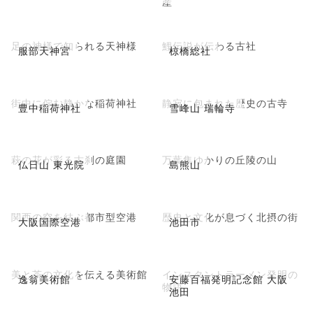
産
足の神様で知られる天神様
鯉伝説が伝わる古社
服部天神宮
椋橋総社
街中に佇む静かな稲荷神社
静寂に包まれた歴史の古寺
豊中稲荷神社
雪峰山 瑞輪寺
萩の花が彩る古刹の庭園
万葉集ゆかりの丘陵の山
仏日山 東光院
島熊山
関西の空を結ぶ都市型空港
歴史と文化が息づく北摂の街
大阪国際空港
池田市
美と茶の文化を伝える美術館
インスタントラーメン発明の
逸翁美術館
安藤百福発明記念館 大阪
物語
池田