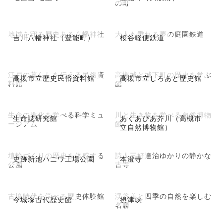
の町
地域を守る歴史ある八幡神社
大人も乗れる夢の庭園鉄道
吉川八幡神社（豊能町）
桜谷軽便鉄道
江戸の暮らしを伝える民俗資
高槻城と城下町の歴史を学ぶ
高槻市立歴史民俗資料館
高槻市立しろあと歴史館
料館
館
生命の進化を学べる科学ミュ
川と生き物を学べる自然博物
生命誌研究館
あくあぴあ芥川（高槻市
ージアム
館
立自然博物館）
埴輪づくりの歴史を体感する
詩人三好達治ゆかりの静かな
史跡新池ハニワ工場公園
本澄寺
公園
古寺
古墳時代を学べる歴史体験館
渓谷美と四季の自然を楽しむ
今城塚古代歴史館
摂津峡
名勝