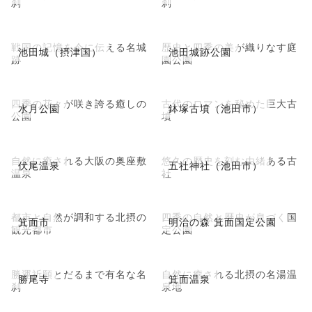
刹
刹
戦国の記憶を今に伝える名城
歴史と四季の美が織りなす庭
池田城（摂津国）
池田城跡公園
跡
園公園
四季の花々が咲き誇る癒しの
古代のロマンを秘めた巨大古
水月公園
鉢塚古墳（池田市）
公園
墳
自然に癒される大阪の奥座敷
悠久の歴史を刻む由緒ある古
伏尾温泉
五社神社（池田市）
温泉
社
都市と自然が調和する北摂の
四季の自然と歴史が息づく国
箕面市
明治の森 箕面国定公園
観光都市
定公園
勝運祈願とだるまで有名な名
自然に癒される北摂の名湯温
勝尾寺
箕面温泉
刹
泉地