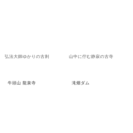
弘法大師ゆかりの古刹
山中に佇む静寂の古寺
牛頭山 龍泉寺
滝畑ダム