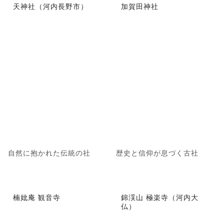
天神社（河内長野市）
加賀田神社
自然に抱かれた伝統の社
歴史と信仰が息づく古社
楠妣庵 観音寺
錦渓山 極楽寺（河内大
仏）