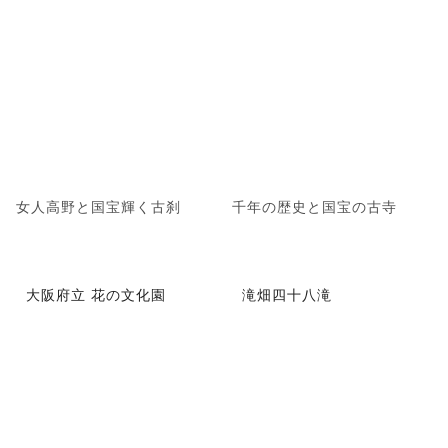
女人高野と国宝輝く古刹
千年の歴史と国宝の古寺
大阪府立 花の文化園
滝畑四十八滝