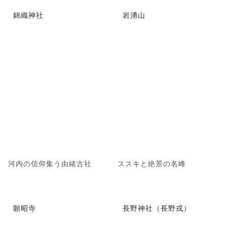
錦織神社
岩湧山
河内の信仰集う由緒古社
ススキと絶景の名峰
願昭寺
長野神社（長野戎）