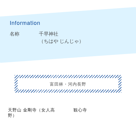
Information
名称
千早神社
（ちはや じんじゃ）
富田林・河内長野
天野山 金剛寺（女人高
観心寺
野）