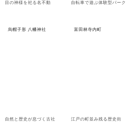
目の神様を祀る名不動
自転車で遊ぶ体験型パーク
烏帽子形 八幡神社
富田林寺内町
自然と歴史が息づく古社
江戸の町並み残る歴史街