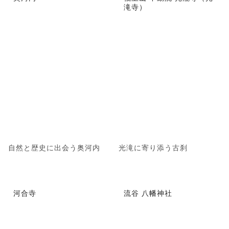
滝寺）
自然と歴史に出会う奥河内
光滝に寄り添う古刹
河合寺
流谷 八幡神社