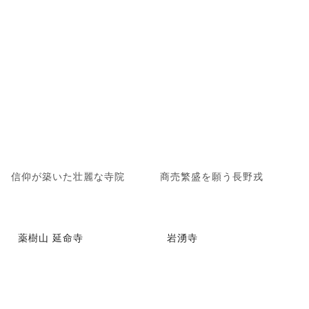
信仰が築いた壮麗な寺院
商売繁盛を願う長野戎
薬樹山 延命寺
岩湧寺