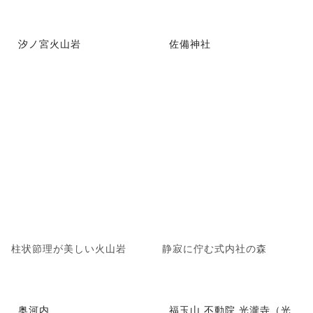
汐ノ宮火山岩
佐備神社
柱状節理が美しい火山岩
静寂に佇む式内社の森
奥河内
福玉山 不動院 光瀧寺（光