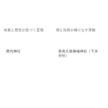
名庭と歴史が息づく霊場
湖と自然が織りなす景観
西代神社
美具久留御魂神社（下水
分社）