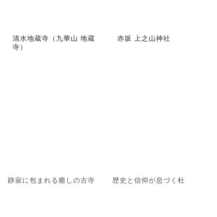
清水地蔵寺（九華山 地蔵
赤坂 上之山神社
寺）
静寂に包まれる癒しの古寺
歴史と信仰が息づく杜